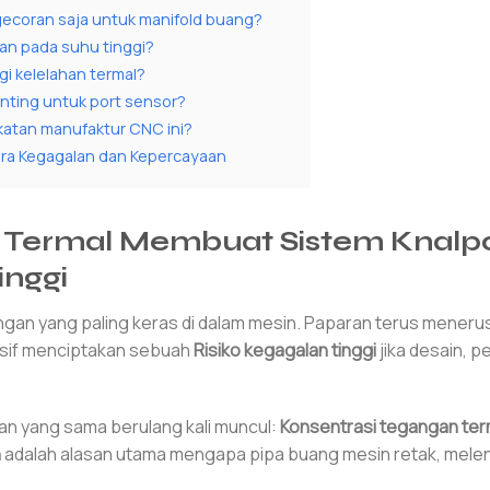
gecoran saja untuk manifold buang?
an pada suhu tinggi?
i kelelahan termal?
nting untuk port sensor?
ekatan manufaktur CNC ini?
ara Kegagalan dan Kepercayaan
 Termal Membuat Sistem Knalp
inggi
ngan yang paling keras di dalam mesin. Paparan terus meneru
rosif menciptakan sebuah
Risiko kegagalan tinggi
jika desain, p
ulan yang sama berulang kali muncul:
Konsentrasi tegangan ter
n
adalah alasan utama mengapa pipa buang mesin retak, mele