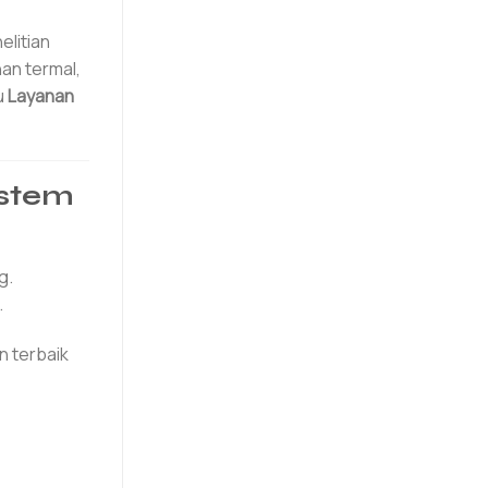
litian
an termal,
u
Layanan
istem
g.
.
n terbaik