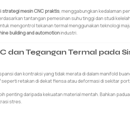
i
strategi mesin CNC praktis
, menggabungkan kedalaman pene
dasarkan tantangan pemesinan suhu tinggi dan studi kelelah
ntuk mengontrol tekanan termal menggunakan teknologi maj
ine building and automotion
industri.
NC dan Tegangan Termal pada S
pansi dan kontraksi yang tidak merata di dalam manifold buan
f
seperti retakan di dekat flensa atau deformasi di sekitar port
 lebih penting daripada kekuatan material mentah. Bahkan padua
rasi stres.