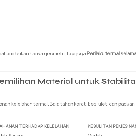
hami bukan hanya geometri, tapi juga
Perilaku termal selama
ilihan Material untuk Stabilita
an kelelahan termal. Baja tahan karat, besi ulet, dan paduan
AHANAN TERHADAP KELELAHAN
KESULITAN PEMESIN
dah-Sedang
Mudah