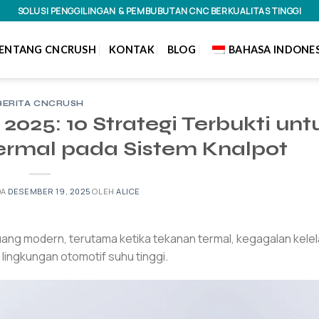
SOLUSI PENGGILINGAN & PEMBUBUTAN CNC BERKUALITAS TINGGI
ENTANG CNCRUSH
KONTAK
BLOG
BAHASA INDONES
BERITA CNCRUSH
025: 10 Strategi Terbukti unt
ermal pada Sistem Knalpot
DA
DESEMBER 19, 2025
OLEH
ALICE
ang modern, terutama ketika tekanan termal, kegagalan kelel
 lingkungan otomotif suhu tinggi.