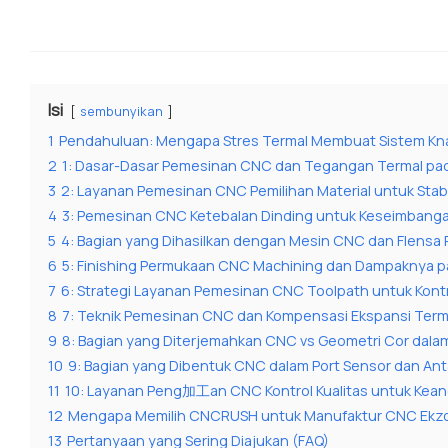
Isi
sembunyikan
1
Pendahuluan: Mengapa Stres Termal Membuat Sistem Kna
2
1: Dasar-Dasar Pemesinan CNC dan Tegangan Termal pad
3
2: Layanan Pemesinan CNC Pemilihan Material untuk Stabi
4
3: Pemesinan CNC Ketebalan Dinding untuk Keseimbang
5
4: Bagian yang Dihasilkan dengan Mesin CNC dan Flensa P
6
5: Finishing Permukaan CNC Machining dan Dampaknya p
7
6: Strategi Layanan Pemesinan CNC Toolpath untuk Kont
8
7: Teknik Pemesinan CNC dan Kompensasi Ekspansi Term
9
8: Bagian yang Diterjemahkan CNC vs Geometri Cor dala
10
9: Bagian yang Dibentuk CNC dalam Port Sensor dan A
11
10: Layanan Peng加工an CNC Kontrol Kualitas untuk Kean
12
Mengapa Memilih CNCRUSH untuk Manufaktur CNC Ekzo
13
Pertanyaan yang Sering Diajukan (FAQ)