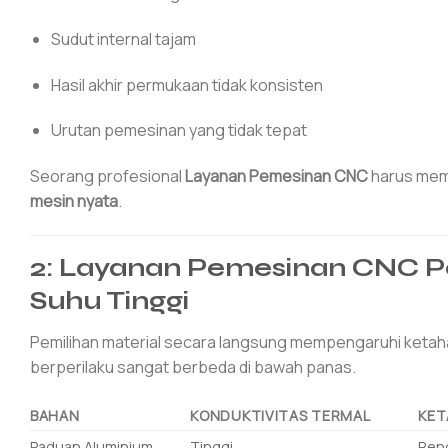
Sudut internal tajam
Hasil akhir permukaan tidak konsisten
Urutan pemesinan yang tidak tepat
Seorang profesional
Layanan Pemesinan CNC
harus mema
mesin nyata
.
2: Layanan Pemesinan CNC Pem
Suhu Tinggi
Pemilihan material secara langsung mempengaruhi ketahan
berperilaku sangat berbeda di bawah panas.
BAHAN
KONDUKTIVITAS TERMAL
KET
Paduan Aluminium
Tinggi
Ren