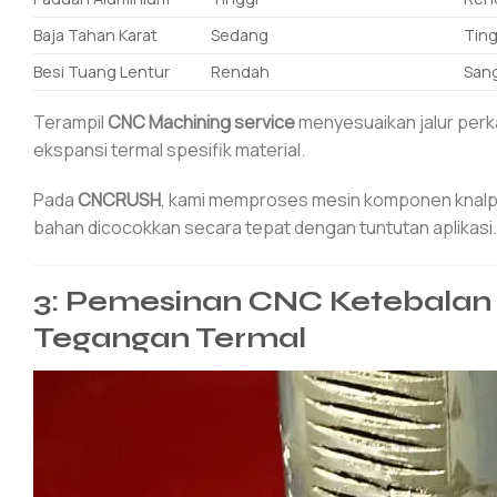
Baja Tahan Karat
Sedang
Ting
Besi Tuang Lentur
Rendah
Sang
Terampil
CNC Machining service
menyesuaikan jalur perk
ekspansi termal spesifik material.
Pada
CNCRUSH
, kami memproses mesin komponen knalp
bahan dicocokkan secara tepat dengan tuntutan aplikasi.
3: Pemesinan CNC Ketebalan
Tegangan Termal