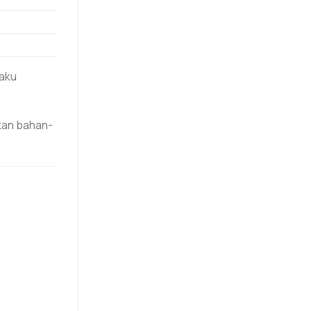
laku
kan bahan-