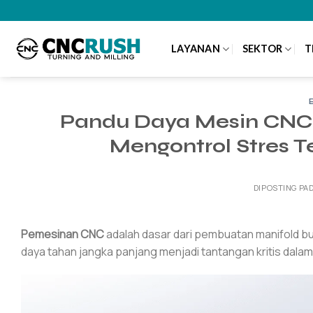
Lewati
ke
konten
LAYANAN
SEKTOR
T
Pandu Daya Mesin CNC 2
Mengontrol Stres T
DIPOSTING PA
Pemesinan CNC
adalah dasar dari pembuatan manifold bu
daya tahan jangka panjang menjadi tantangan kritis dalam