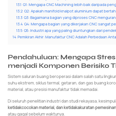
13.1
Q1: Mengapa CNC Machining lebih baik daripada pen
13.2
Q2: Apakah manifold knalpot aluminium dapat bertah
13.3
Q3: Bagaimana bagian yang diproses CNC mengurang
13.4
Q4: Mengapa bagian yang dikerjakan CNC sangat pe
13.5
Q5: Industri apa yang paling diuntungkan dari pend
14
Pemikiran Akhir: Manufaktur CNC Adalah Perbedaan Ant
Pendahuluan: Mengapa Stres
menjadi Komponen Berisiko T
Sistem saluran buang beroperasi dalam salah satu lingku
suhu ekstrem, siklus termal, getaran, dan gas buang ko
material, atau presisi manufaktur tidak memadai.
Di seluruh penelitian industri dan studi rekayasa, kesimp
ketidakcocokan material, dan ketidakakuratan pemesina
atau gagal sebelum waktunya.