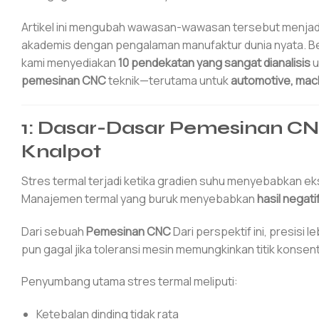
Artikel ini mengubah wawasan-wawasan tersebut menjad
akademis dengan pengalaman manufaktur dunia nyata. Ber
kami menyediakan
10 pendekatan yang sangat dianalisis
u
pemesinan CNC
teknik—terutama untuk
automotive, mach
1: Dasar-Dasar Pemesinan C
Knalpot
Stres termal terjadi ketika gradien suhu menyebabkan eks
Manajemen termal yang buruk menyebabkan
hasil negati
Dari sebuah
Pemesinan CNC
Dari perspektif ini, presisi
pun gagal jika toleransi mesin memungkinkan titik konsent
Penyumbang utama stres termal meliputi:
Ketebalan dinding tidak rata