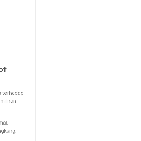
ot
s terhadap
emilihan
mal,
ngkung,