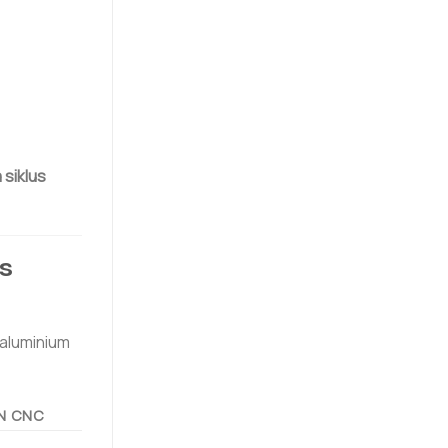
 siklus
s
 aluminium
AN CNC