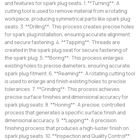
and features for spark plug seats. 1. **Turning**: A
cutting tool is used to remove material from a rotating
workpiece, producing symmetrical parts like spark plug
seats. 3. **Drilling**: This process creates precise holes
for spark plug installation, ensuring accurate alignment
and secure fastening. 4. **Tapping**: Threads are
created in the spark plug seat for secure fastening of
the spark plug. 5. **Boring**: This process enlarges
existing holes to precise diameters, ensuring accurate
spark plug fitment. 6. **Reaming**: A rotating cutting tool
is used to enlarge and finish existing holes to precise
tolerances. 7. **Grinding**: This process achieves
precise surface finishes and dimensional accuracy for
spark plug seats. 8. **Honing**: A precise, controlled
process that generates a specific surface finish and
dimensional accuracy. 9. **Lapping**: A precision
finishing process that produces a high-luster finish on
spark plug seats. 10. **Inspection and Quality Control**: