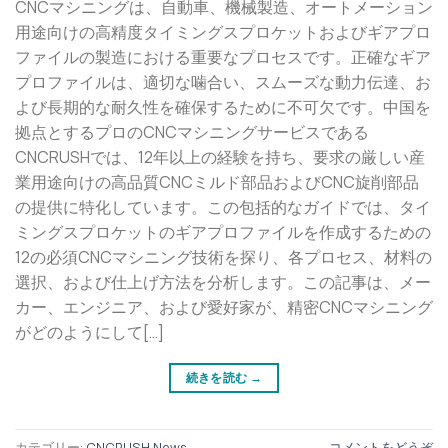
CNCマシニングは、自動車、機械製造、オートメーション
用途向けの高精度タイミングスプロケットおよびギアプロ
ファイルの製造における重要なプロセスです。正確なギア
プロファイルは、適切な噛合い、スムーズな動力伝達、お
よび長期的な耐久性を確保するために不可欠です。中国を
拠点とするプロのCNCマシニングサービスである
CNCRUSHでは、12年以上の経験を持ち、要求の厳しい産
業用途向けの高品質CNCミルド部品およびCNC旋削部品
の提供に特化しています。この包括的なガイドでは、タイ
ミングスプロケットのギアプロファイルを作成するための
12の必須CNCマシニング技術を探り、各プロセス、材料の
選択、および仕上げ方法を分析します。この記事は、メー
カー、エンジニア、および愛好家が、精密CNCマシニング
がどのようにして[…]
続きを読む
→
カテゴリー:
CNCRUSH News
コメントをどうぞ