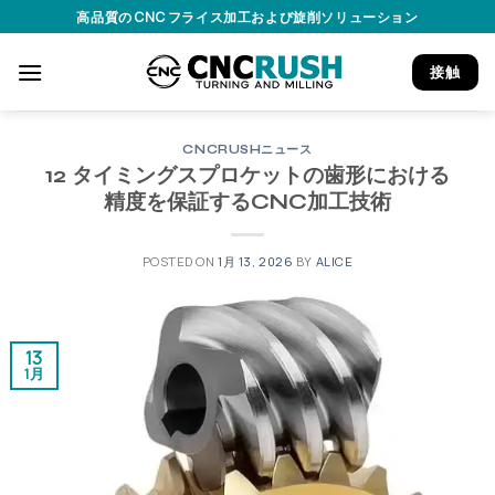
Skip
高品質の CNC フライス加工および旋削ソリューション
to
content
接触
CNCRUSHニュース
12 タイミングスプロケットの歯形における
精度を保証するCNC加工技術
POSTED ON
1月 13, 2026
BY
ALICE
13
1月