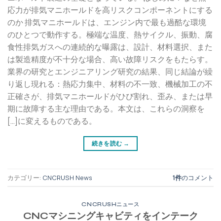
応力が排気マニホールドを高リスクコンポーネントにする
のか 排気マニホールドは、エンジン内で最も過酷な環境
のひとつで動作する。極端な温度、熱サイクル、振動、腐
食性排気ガスへの連続的な曝露は、設計、材料選択、また
は製造精度が不十分な場合、高い故障リスクをもたらす。
業界の研究とエンジニアリング研究の結果、同じ結論が繰
り返し現れる：熱応力集中、材料の不一致、機械加工の不
正確さが、排気マニホールドがひび割れ、歪み、または早
期に故障する主な理由である。本文は、これらの洞察を
[…]に変えるものである。
続きを読む
→
カテゴリー:
CNCRUSH News
1件
のコメント
CNCRUSHニュース
CNCマシニングキャビティをインテーク