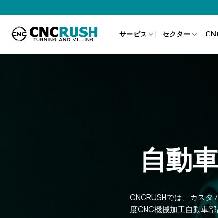
Skip
to
content
サービス
セクター
CN
自動車
CNCRUSHでは、カ
度CNC機械加工自動車