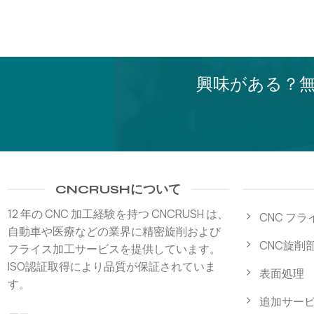
興味がある？
CNCRUSHについて
12 年の CNC 加工経験を持つ CNCRUSH は、
CNC フ
自動車や医療などの業界に精密旋削および
CNC旋削
フライス加工サービスを提供しています。
ISO認証取得により品質が保証されていま
表面処理
す。
追加サー