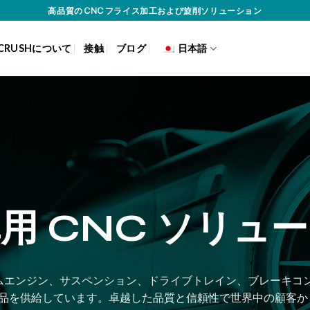
高品質の CNC フライス加工および旋削ソリューション
CRUSHについて
接触
ブログ
日本語
用 CNC ソリュ
スタムエンジン、サスペンション、ドライブトレイン、ブレーキコ
部品を供給しています。卓越した品質と信頼性で世界中の顧客か