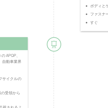
ボディと
ファスナ
すぐ
 の APQP、
て、自動車業界
フサイクルの
料の受領から
監視されるよ