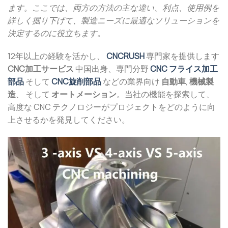
ます。ここでは、両方の方法の主な違い、利点、使用例を
詳しく掘り下げて、製造ニーズに最適なソリューションを
決定するのに役立ちます。
12年以上の経験を活かし、
CNCRUSH
専門家を提供します
CNC加工サービス
中国出身、専門分野
CNC フライス加工
部品
そして
CNC旋削部品
などの業界向け
自動車
,
機械製
造
、 そして
オートメーション
。当社の機能を探索して、
高度な CNC テクノロジーがプロジェクトをどのように向
上させるかを発見してください。