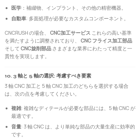
医学
：補綴物、インプラント、その他の精密機器。
自動車
: 多面処理が必要なカスタムコンポーネント。
CNCRUSH の場合、
CNC加工サービス
これらの高い基準
を満たすように調整されており、
CNC フライス加工部品
そして
CNC旋削部品
さまざまな業界にわたって精度と一
貫性を実現します。
10. 3 軸と 5 軸の選択: 考慮すべき要素
3 軸 CNC 加工と 5 軸 CNC 加工のどちらを選択する場合
は、次の点を考慮してください。
複雑
: 複雑なディテールが必要な部品には、5 軸 CNC が
最適です。
音量
: 3 軸 CNC は、より単純な部品の大量生産に効率的
です。