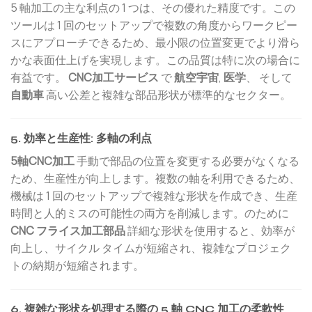
5 軸加工の主な利点の 1 つは、その優れた精度です。この
ツールは 1 回のセットアップで複数の角度からワークピー
スにアプローチできるため、最小限の位置変更でより滑ら
かな表面仕上げを実現します。この品質は特に次の場合に
有益です。
CNC加工サービス
で
航空宇宙
,
医学
、 そして
自動車
高い公差と複雑な部品形状が標準的なセクター。
5. 効率と生産性: 多軸の利点
5軸CNC加工
手動で部品の位置を変更する必要がなくなる
ため、生産性が向上します。複数の軸を利用できるため、
機械は 1 回のセットアップで複雑な形状を作成でき、生産
時間と人的ミスの可能性の両方を削減します。のために
CNC フライス加工部品
詳細な形状を使用すると、効率が
向上し、サイクル タイムが短縮され、複雑なプロジェク
トの納期が短縮されます。
6. 複雑な形状を処理する際の 5 軸 CNC 加工の柔軟性