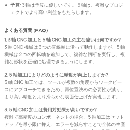
予算
: 3 軸は予算に優しいです。 5 軸は、複雑なプロジ
ェクトでより高い利益をもたらします。
よくある質問 (FAQ)
1. 3 軸 CNC 加工と 5 軸 CNC 加工の主な違いは何ですか?
3 軸 CNC 機械は 3 つの直線軸に沿って動作しますが、5 軸
機械は 2 つの回転軸を追加して、複雑な切断を実行し、複
雑な形状を正確に処理できるようにします。
2. 5 軸加工によりどのように精度が向上しますか?
5 軸 CNC 加工では、ツールが複数の角度からワークピー
スにアプローチできるため、再位置決めの必要性が減り、
より高い精度とより滑らかな表面仕上げが実現します。
3. 5 軸 CNC 加工は費用対効果が高いですか?
複雑で高精度のコンポーネントの場合、5 軸加工はセット
アップを最小限に抑え、エラーを減らすことで全体の生産