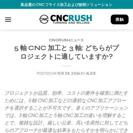
Skip
高品質の CNC フライス加工および旋削ソリューション
to
content
接触
CNCRUSHニュース
5 軸 CNC 加工と 3 軸: どちらがプ
ロジェクトに適していますか?
POSTED ON
10月 28, 2024
BY
ALICE
プロジェクトが品質、効率、コストの要件を確実に満たす
ためには、5 軸 CNC 加工などの適切な CNC 加工アプロー
チを選択することが不可欠です。多くのアプリケーション
では、3 軸 CNC 加工と 5 軸 CNC 加工の違いを理解するこ
とで、複雑な設計、厳しい公差、高い生産性に対してどち
らのアプローチが最適な結果をもたらすかを明らかにでき