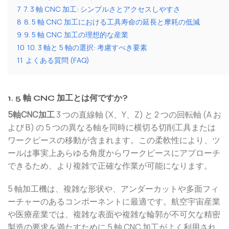
7
7. 3 軸 CNC 加工: シンプルさとアクセスしやすさ
8
8. 5 軸 CNC 加工における工具寿命の延長と摩耗の低減
9
9. 5 軸 CNC 加工の理想的な産業
10
10. 3 軸と 5 軸の選択: 考慮すべき要素
11
よくある質問 (FAQ)
1. 5 軸 CNC 加工とは何ですか?
5軸CNC加工
3 つの直線軸 (X、Y、Z) と 2 つの回転軸 (A お
よび B) の 5 つの異なる軸を同時に横切る切削工具または
ワークピースの移動が含まれます。この柔軟性により、ツ
ールは事実上あらゆる角度からワークピースにアプローチ
できるため、より複雑で正確な作業が可能になります。
5 軸加工機は、複雑な形状や、アンダーカットや多面フィ
ーチャーのあるコンポーネントに最適です。航空宇宙産業
や医療産業では、複雑な表面や複雑な輪郭が不可欠な精密
製造の要求を満たすために 5 軸 CNC 加工がよく利用され