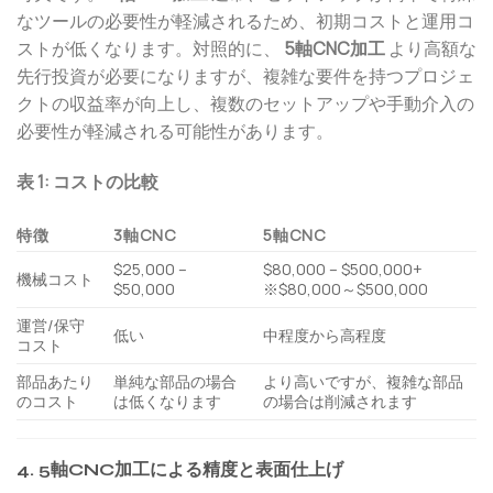
なツールの必要性が軽減されるため、初期コストと運用コ
ストが低くなります。対照的に、
5軸CNC加工
より高額な
先行投資が必要になりますが、複雑な要件を持つプロジェ
クトの収益率が向上し、複数のセットアップや手動介入の
必要性が軽減される可能性があります。
表 1: コストの比較
特徴
3軸CNC
5軸CNC
$25,000 –
$80,000 – $500,000+
機械コスト
$50,000
※$80,000～$500,000
運営/保守
低い
中程度から高程度
コスト
部品あたり
単純な部品の場合
より高いですが、複雑な部品
のコスト
は低くなります
の場合は削減されます
4. 5軸CNC加工による精度と表面仕上げ