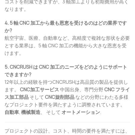
コストを削減できますが、3 軸加工よりも初期費用が高く
なります。
4. 5 軸 CNC 加工から最も恩恵を受けるのはどの業界です
か?
航空宇宙、医療、自動車など、高精度で複雑な形状を必要
とする業界は、5 軸 CNC 加工の機能から大きな恩恵を受
けます。
5. CNCRUSH は CNC 加工のニーズをどのようにサポート
できますか?
12年以上の経験を持つCNCRUSHは高品質の製品を提供し
ます。
CNC加工サービス
中国出身、専門分野
CNC フライ
ス加工部品
そして
CNC旋削部品
などの分野にわたる多様
なプロジェクト要件を満たすように調整されています。
自動車
,
機械製造
、 そして
オートメーション
.
プロジェクトの設計、コスト、時間の要件を満たすには、