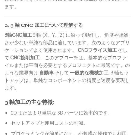
ます。
2. 3 軸 CNC 加工について理解する
3軸CNC加工
3 軸 (X、Y、Z) に沿って動作し、角度や複雑
さが少ない単純な部品に適しています。次のようなアプリ
ケーションでよく使用されます。
CNCフライス加工
そし
て
CNC旋削加工
、このアプローチは、基本的なプロファ
イルまたは平面を必要とするプロジェクトに最適です。の
ような業界向け
自動車
そして
一般的な機械加工
, 3 軸セッ
トアップは、単純なコンポーネントの精度と速度を実現し
ます。
3 軸加工の主な特徴:
2D またはより単純な 3D パーツに効率的です。
セットアップと運用コストの削減。
プログラミングが簡単になり、小規模な操作でも利用