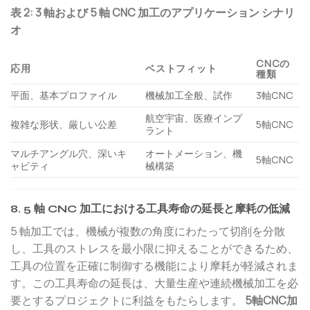
表 2: 3 軸および 5 軸 CNC 加工のアプリケーション シナリ
オ
CNCの
応用
ベストフィット
種類
平面、基本プロファイル
機械加工全般、試作
3軸CNC
航空宇宙、医療インプ
複雑な形状、厳しい公差
5軸CNC
ラント
マルチアングル穴、深いキ
オートメーション、機
5軸CNC
ャビティ
械構築
8. 5 軸 CNC 加工における工具寿命の延長と摩耗の低減
5 軸加工では、機械が複数の角度にわたって切削を分散
し、工具のストレスを最小限に抑えることができるため、
工具の位置を正確に制御する機能により摩耗が軽減されま
す。この工具寿命の延長は、大量生産や連続機械加工を必
要とするプロジェクトに利益をもたらします。
5軸CNC加