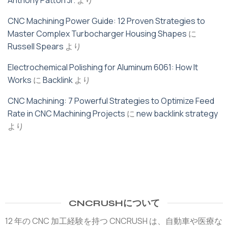
Anthony Patton Jr.
より
CNC Machining Power Guide: 12 Proven Strategies to
Master Complex Turbocharger Housing Shapes
に
Russell Spears
より
Electrochemical Polishing for Aluminum 6061: How It
Works
に
Backlink
より
CNC Machining: 7 Powerful Strategies to Optimize Feed
Rate in CNC Machining Projects
に
new backlink strategy
より
CNCRUSHについて
12 年の CNC 加工経験を持つ CNCRUSH は、自動車や医療な