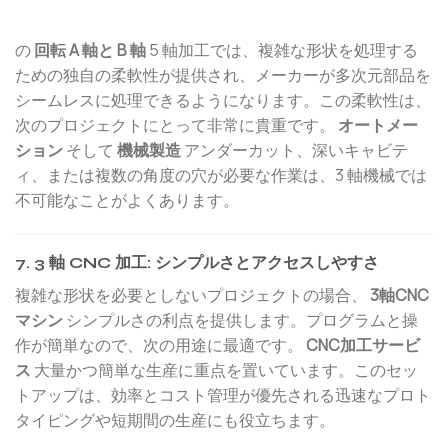
の
回転 A 軸と B 軸
5 軸加工では、複雑な形状を処理する
ための独自の柔軟性が提供され、メーカーが多次元部品を
シームレスに処理できるようになります。この柔軟性は、
次のプロジェクトにとって非常に貴重です。
オートメー
ション
そして
機械製造
アンダーカット、深いキャビテ
ィ、または複数の角度の穴が必要な作業は、3 軸機械では
不可能なことがよくあります。
7. 3 軸 CNC 加工: シンプルさとアクセスしやすさ
複雑な形状を必要としないプロジェクトの場合、
3軸CNC
マシン
シンプルさの利点を提供します。プログラムと操
作が簡単なので、次の用途に最適です。
CNC加工サービ
ス
大量かつ簡単な生産に重点を置いています。このセッ
トアップは、効率とコスト管理が優先される迅速なプロト
タイピングや短期間の生産にも役立ちます。