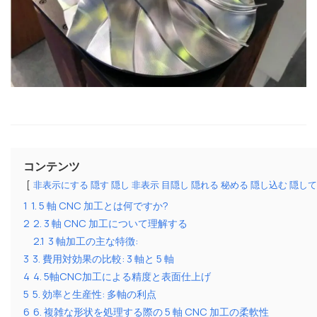
コンテンツ
非表示にする 隠す 隠し 非表示 目隠し 隠れる 秘める 隠し込む 隠
1
1. 5 軸 CNC 加工とは何ですか?
2
2. 3 軸 CNC 加工について理解する
2.1
3 軸加工の主な特徴:
3
3. 費用対効果の比較: 3 軸と 5 軸
4
4. 5軸CNC加工による精度と表面仕上げ
5
5. 効率と生産性: 多軸の利点
6
6. 複雑な形状を処理する際の 5 軸 CNC 加工の柔軟性