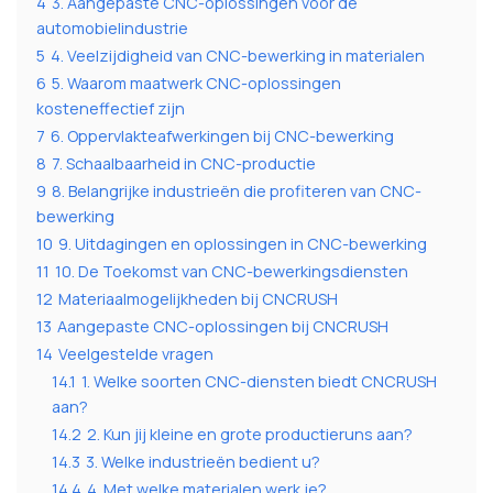
4
3. Aangepaste CNC-oplossingen voor de
automobielindustrie
5
4. Veelzijdigheid van CNC-bewerking in materialen
6
5. Waarom maatwerk CNC-oplossingen
kosteneffectief zijn
7
6. Oppervlakteafwerkingen bij CNC-bewerking
8
7. Schaalbaarheid in CNC-productie
9
8. Belangrijke industrieën die profiteren van CNC-
bewerking
10
9. Uitdagingen en oplossingen in CNC-bewerking
11
10. De Toekomst van CNC-bewerkingsdiensten
12
Materiaalmogelijkheden bij CNCRUSH
13
Aangepaste CNC-oplossingen bij CNCRUSH
14
Veelgestelde vragen
14.1
1. Welke soorten CNC-diensten biedt CNCRUSH
aan?
14.2
2. Kun jij kleine en grote productieruns aan?
14.3
3. Welke industrieën bedient u?
14.4
4. Met welke materialen werk je?