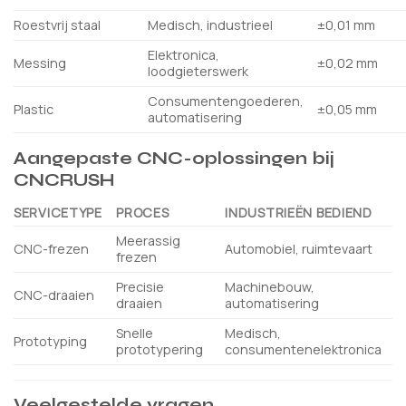
Roestvrij staal
Medisch, industrieel
±0,01 mm
Elektronica,
Messing
±0,02 mm
loodgieterswerk
Consumentengoederen,
Plastic
±0,05 mm
automatisering
Aangepaste CNC-oplossingen bij
CNCRUSH
SERVICETYPE
PROCES
INDUSTRIEËN BEDIEND
Meerassig
CNC-frezen
Automobiel, ruimtevaart
frezen
Precisie
Machinebouw,
CNC-draaien
draaien
automatisering
Snelle
Medisch,
Prototyping
prototypering
consumentenelektronica
Veelgestelde vragen