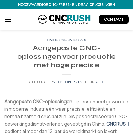
Ga
HOOGWAARDIGE CNC-FREES- EN DRAAIOPLOSSINGEN
naar
inhoud
CONTACT
CNCRUSH-NIEUWS
Aangepaste CNC-
oplossingen voor productie
met hoge precisie
GEPLAATST OP
24 OKTOBER 2024
DEUR
ALICE
Aangepaste CNC-oplossingen
zijn essentieel geworden
in moderne industrieën waar precisie, efficiëntie en
herhaalbaarheid cruciaal zijn. Als gespecialiseerde CNC-
bewerkingsdienstverlener, gevestigd in China,
CNCRUSH
bedient al meer dan 12 jaar de wereldmarkt en levert