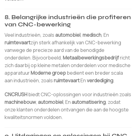
8.
Belangrijke industrieën die profiteren
van CNC-bewerking
Veel industrieën, zoals
automobiel
,
medisch
, En
ruimtevaart
zijn sterk afhankelijk van CNC-bewerking
vanwege de precieze aard van de benodigde
onderdelen. Bijvoorbeeld,
Metaalbewerkingsbedrijf
richt
zich daarbij op kleine metalen onderdelen voor medische
apparatuur
Moderne groep
bedient een breder scala
aan industrieën, zoals
ruimtevaart
En
verdediging
.
CNCRUSH
biedt CNC-oplossingen voor industrieën zoals
machinebouw
,
automobiel
, En
automatisering
, zodat
onze klanten onderdelen ontvangen die aan de hoogste
kwaliteitsnormen voldoen.
9.
Uitdagingen en oplossingen bij CNC-