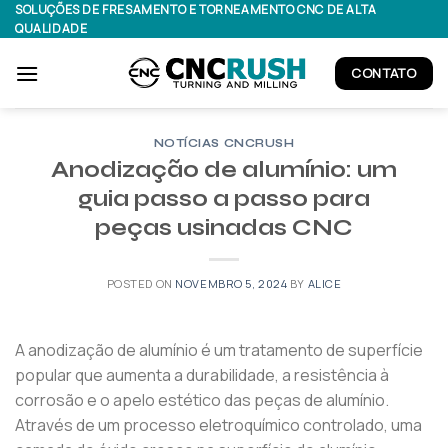
Skip
SOLUÇÕES DE FRESAMENTO E TORNEAMENTO CNC DE ALTA
QUALIDADE
to
content
CONTATO
NOTÍCIAS CNCRUSH
Anodização de alumínio: um
guia passo a passo para
peças usinadas CNC
POSTED ON
NOVEMBRO 5, 2024
BY
ALICE
A anodização de alumínio é um tratamento de superfície
popular que aumenta a durabilidade, a resistência à
corrosão e o apelo estético das peças de alumínio.
Através de um processo eletroquímico controlado, uma