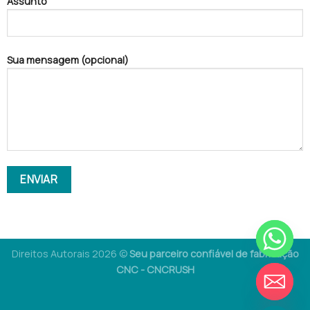
Assunto
Sua mensagem (opcional)
Direitos Autorais 2026 ©
Seu parceiro confiável de fabricação
CHATY
CNC - CNCRUSH
ESCONDER