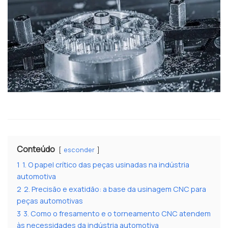
Conteúdo
esconder
1
1. O papel crítico das peças usinadas na indústria
automotiva
2
2. Precisão e exatidão: a base da usinagem CNC para
peças automotivas
3
3. Como o fresamento e o torneamento CNC atendem
às necessidades da indústria automotiva