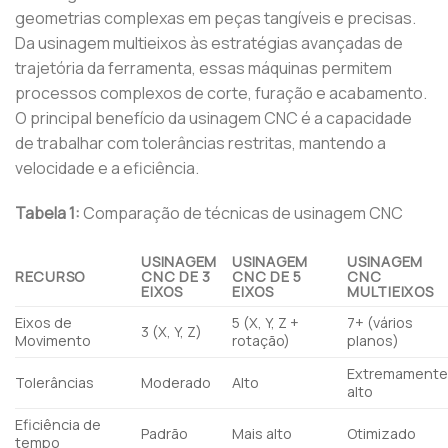
geometrias complexas em peças tangíveis e precisas.
Da usinagem multieixos às estratégias avançadas de
trajetória da ferramenta, essas máquinas permitem
processos complexos de corte, furação e acabamento.
O principal benefício da usinagem CNC é a capacidade
de trabalhar com tolerâncias restritas, mantendo a
velocidade e a eficiência.
Tabela 1:
Comparação de técnicas de usinagem CNC
USINAGEM
USINAGEM
USINAGEM
RECURSO
CNC DE 3
CNC DE 5
CNC
EIXOS
EIXOS
MULTIEIXOS
Eixos de
5 (X, Y, Z +
7+ (vários
3 (X, Y, Z)
Movimento
rotação)
planos)
Extremament
Tolerâncias
Moderado
Alto
alto
Eficiência de
Padrão
Mais alto
Otimizado
tempo