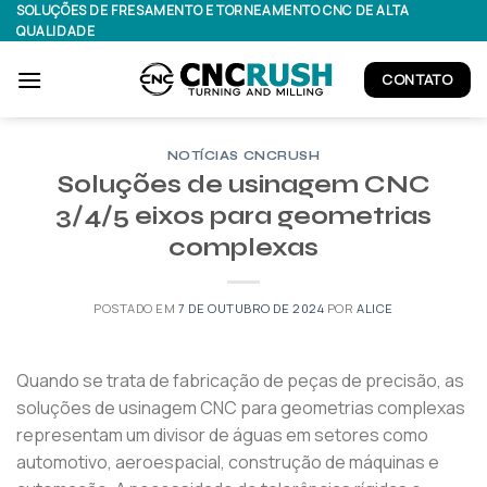
Pular
SOLUÇÕES DE FRESAMENTO E TORNEAMENTO CNC DE ALTA
QUALIDADE
para
o
CONTATO
conteúdo
NOTÍCIAS CNCRUSH
Soluções de usinagem CNC
3/4/5 eixos para geometrias
complexas
POSTADO EM
7 DE OUTUBRO DE 2024
POR
ALICE
Quando se trata de fabricação de peças de precisão, as
soluções de usinagem CNC para geometrias complexas
representam um divisor de águas em setores como
automotivo, aeroespacial, construção de máquinas e