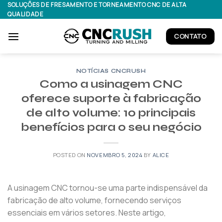
Skip
SOLUÇÕES DE FRESAMENTO E TORNEAMENTO CNC DE ALTA
QUALIDADE
to
content
CONTATO
NOTÍCIAS CNCRUSH
Como a usinagem CNC
oferece suporte à fabricação
de alto volume: 10 principais
benefícios para o seu negócio
POSTED ON
NOVEMBRO 5, 2024
BY
ALICE
A usinagem CNC tornou-se uma parte indispensável da
fabricação de alto volume, fornecendo serviços
essenciais em vários setores. Neste artigo,