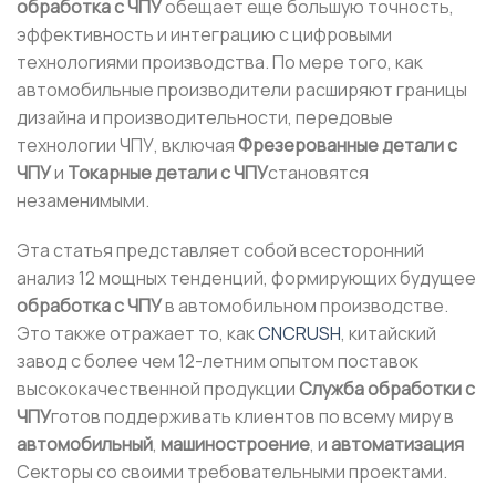
обработка с ЧПУ
обещает еще большую точность,
эффективность и интеграцию с цифровыми
технологиями производства. По мере того, как
автомобильные производители расширяют границы
дизайна и производительности, передовые
технологии ЧПУ, включая
Фрезерованные детали с
ЧПУ
и
Токарные детали с ЧПУ
становятся
незаменимыми.
Эта статья представляет собой всесторонний
анализ 12 мощных тенденций, формирующих будущее
обработка с ЧПУ
в автомобильном производстве.
Это также отражает то, как
CNCRUSH
, китайский
завод с более чем 12-летним опытом поставок
высококачественной продукции
Служба обработки с
ЧПУ
готов поддерживать клиентов по всему миру в
автомобильный
,
машиностроение
, и
автоматизация
Секторы со своими требовательными проектами.