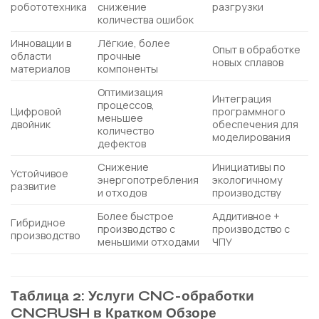
робототехника
снижение
разгрузки
количества ошибок
Инновации в
Лёгкие, более
Опыт в обработке
области
прочные
новых сплавов
материалов
компоненты
Оптимизация
Интеграция
процессов,
Цифровой
программного
меньшее
двойник
обеспечения для
количество
моделирования
дефектов
Снижение
Инициативы по
Устойчивое
энергопотребления
экологичному
развитие
и отходов
производству
Более быстрое
Аддитивное +
Гибридное
производство с
производство с
производство
меньшими отходами
ЧПУ
Таблица 2: Услуги CNC-обработки
CNCRUSH в Кратком Обзоре