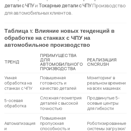
детали с ЧПУ
и
Токарные детали с ЧПУ
Производство
для автомобильных клиентов.
Таблица 1: Влияние новых тенденций в
обработке на станках с ЧПУ на
автомобильное производство
ПРЕИМУЩЕСТВА
ДЛЯ
РЕАЛИЗАЦИЯ
ТРЕНД
АВТОМОБИЛЬНОГО
CNCRUSH
ПРОИЗВОДСТВА
Умная
Повышенная
Мониторинг в
обработка на
готовность и
реальном времени
станках с ЧПУ
качество деталей
на всех машинах
Сложная геометрия
Продвинутые 5-
5-осевая
деталей с высокой
осевые центры
обработка
точностью
для гибкости
Повышенная
Автоматизация
пропускная
Роботизированные
и
способность и
системы загрузки/