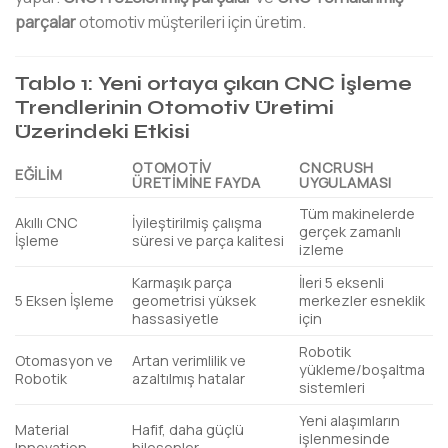
parçalar
otomotiv müşterileri için üretim.
Tablo 1: Yeni ortaya çıkan CNC İşleme
Trendlerinin Otomotiv Üretimi
Üzerindeki Etkisi
OTOMOTIV
CNCRUSH
EĞILIM
ÜRETIMINE FAYDA
UYGULAMASI
Tüm makinelerde
Akıllı CNC
İyileştirilmiş çalışma
gerçek zamanlı
İşleme
süresi ve parça kalitesi
izleme
Karmaşık parça
İleri 5 eksenli
5 Eksen İşleme
geometrisi yüksek
merkezler esneklik
hassasiyetle
için
Robotik
Otomasyon ve
Artan verimlilik ve
yükleme/boşaltma
Robotik
azaltılmış hatalar
sistemleri
Yeni alaşımların
Material
Hafif, daha güçlü
işlenmesinde
Innovation
bileşenler