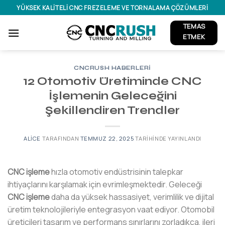
İçeriğe
YÜKSEK KALITELI CNC FREZELEME VE TORNALAMA ÇÖZÜMLERI
atla
TEMAS
ETMEK
CNCRUSH HABERLERI
12 Otomotiv Üretiminde CNC
İşlemenin Geleceğini
Şekillendiren Trendler
ALICE
TARAFINDAN
TEMMUZ 22, 2025
TARIHINDE YAYINLANDI
CNC işleme
hızla otomotiv endüstrisinin talepkar
ihtiyaçlarını karşılamak için evrimleşmektedir. Geleceği
CNC işleme
daha da yüksek hassasiyet, verimlilik ve dijital
üretim teknolojileriyle entegrasyon vaat ediyor. Otomobil
üreticileri tasarım ve performans sınırlarını zorladıkça, ileri