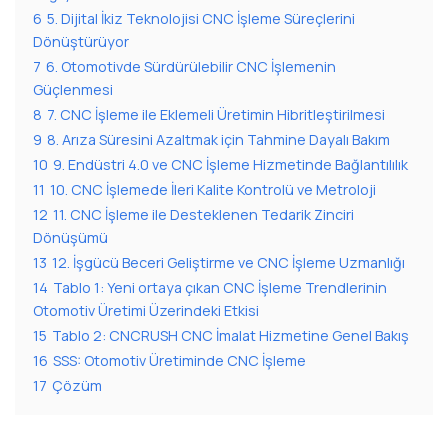
6
5. Dijital İkiz Teknolojisi CNC İşleme Süreçlerini
Dönüştürüyor
7
6. Otomotivde Sürdürülebilir CNC İşlemenin
Güçlenmesi
8
7. CNC İşleme ile Eklemeli Üretimin Hibritleştirilmesi
9
8. Arıza Süresini Azaltmak için Tahmine Dayalı Bakım
10
9. Endüstri 4.0 ve CNC İşleme Hizmetinde Bağlantılılık
11
10. CNC İşlemede İleri Kalite Kontrolü ve Metroloji
12
11. CNC İşleme ile Desteklenen Tedarik Zinciri
Dönüşümü
13
12. İşgücü Beceri Geliştirme ve CNC İşleme Uzmanlığı
14
Tablo 1: Yeni ortaya çıkan CNC İşleme Trendlerinin
Otomotiv Üretimi Üzerindeki Etkisi
15
Tablo 2: CNCRUSH CNC İmalat Hizmetine Genel Bakış
16
SSS: Otomotiv Üretiminde CNC İşleme
17
Çözüm