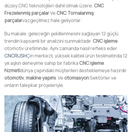
düzey CNC teknolojileri dahil olmak üzere,
CNC
Frezelenmiş parçalar
Ve
CNC Tornalanmış
parçalar
vazgeçilmez hale geliyorlar.
Bu makale, geleceğin şekillenmesini sağlayan 12 güçlü
trendin kapsamlı bir analizini sunmaktadır.
CNC işleme
otomotiv üretiminde. Aynı zamanda nasıl refleks eder
CNCRUSH
Çin merkezli, yüksek kaliteli ürün teslimatında 12
yılı aşkın deneyime sahip bir fabrika
CNC işleme
hizmeti
dünya çapındaki müşterileri desteklemeye hazırdır
otomotiv
,
makine yapımı
, Ve
otomasyon
Sektörler ve
onların talepkar projeleriyle.