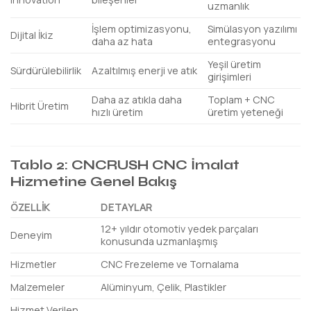
uzmanlık
İşlem optimizasyonu,
Simülasyon yazılımı
Dijital İkiz
daha az hata
entegrasyonu
Yeşil üretim
Sürdürülebilirlik
Azaltılmış enerji ve atık
girişimleri
Daha az atıkla daha
Toplam + CNC
Hibrit Üretim
hızlı üretim
üretim yeteneği
Tablo 2: CNCRUSH CNC İmalat
Hizmetine Genel Bakış
ÖZELLIK
DETAYLAR
12+ yıldır otomotiv yedek parçaları
Deneyim
konusunda uzmanlaşmış
Hizmetler
CNC Frezeleme ve Tornalama
Malzemeler
Alüminyum, Çelik, Plastikler
Hizmet Verilen