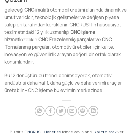
geleceği
CNC imalatı
otomobil üretimi alanında dinamik ve
umut vericidir, teknolojik gelişmeler ve değişen piyasa
talepleri tarafından körüklenir. CNCRUSH’ın hassasiyet
teslimatındaki 12 yıllık uzmanlığı
CNC işleme
hizmeti
özellikle
CNC Frezelenmiş parçalar
Ve
CNC
Tornalanmış parçalar
, otomotiv üreticileri için kalite,
inovasyon ve güvenilirlik arayan değerli bir ortak olarak
konumlandırır.
Bu 12 dönüştürücü trendi benimseyerek, otomotiv
endüstrisi daha hafif, daha güçlü ve daha verimli araçlar
üretebilir - CNC işleme bu evrimin merkezinde.
Bu giriş
CNCRUSH Haberleri
içinde yayınlandı.
kalıcı olarak
yer