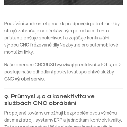
Používání umělé inteligence k předpovědi potřeb údržby
strojů zabraňuje neočekávaným poruchám. Tento
přístup zlepšuje spolehlivost a zajišťuje kontinuální
výrobu
CNC frézované díly
Nezbytné pro automobilové
montážní linky.
Naše operace CNCRUSH využívají prediktivní údržbu, což
posiluje naše odhodlání poskytovat spolehlivé služby
CNC výrobní servis
.
9. Průmysl 4.0 a konektivita ve
službách CNC obrábění
Propojené továrny umožňují bezproblémovou výměnu
dat mezi stroji, systémy ERP a jednotkami kontroly kvality.
Tato propojenost zajišťuje sledovatelnost a zvyšuje