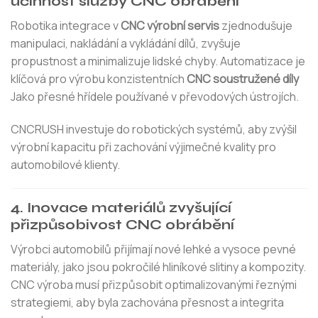
účinnost služby CNC obrábění
Robotika integrace v
CNC výrobní servis
zjednodušuje
manipulaci, nakládání a vykládání dílů, zvyšuje
propustnost a minimalizuje lidské chyby. Automatizace je
klíčová pro výrobu konzistentních
CNC soustružené díly
Jako přesné hřídele používané v převodových ústrojích.
CNCRUSH investuje do robotických systémů, aby zvýšil
výrobní kapacitu při zachování výjimečné kvality pro
automobilové klienty.
4. Inovace materiálů zvyšující
přizpůsobivost CNC obrábění
Výrobci automobilů přijímají nové lehké a vysoce pevné
materiály, jako jsou pokročilé hliníkové slitiny a kompozity.
CNC výroba musí přizpůsobit optimalizovanými řeznými
strategiemi, aby byla zachována přesnost a integrita