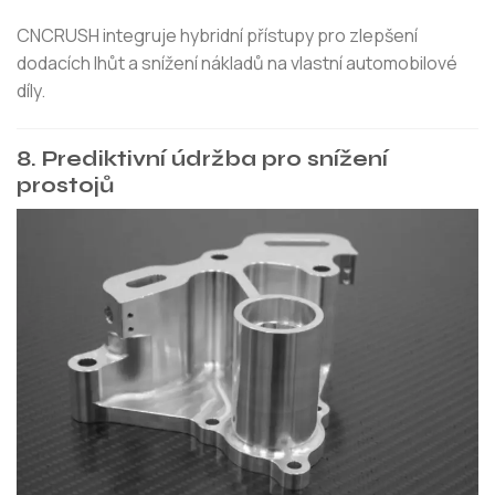
CNCRUSH integruje hybridní přístupy pro zlepšení
dodacích lhůt a snížení nákladů na vlastní automobilové
díly.
8. Prediktivní údržba pro snížení
prostojů