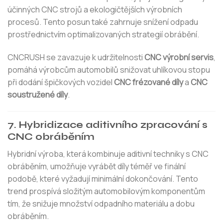
účinných CNC strojů a ekologičtějších výrobních
procesů. Tento posun také zahrnuje snížení odpadu
prostřednictvím optimalizovaných strategií obrábění.
CNCRUSH se zavazuje k udržitelnosti
CNC výrobní servis
,
pomáhá výrobcům automobilů snižovat uhlíkovou stopu
při dodání špičkových vozidel
CNC frézované díly
a
CNC
soustružené díly
.
7. Hybridizace aditivního zpracování s
CNC obráběním
Hybridní výroba, která kombinuje aditivní techniky s CNC
obráběním, umožňuje vyrábět díly téměř ve finální
podobě, které vyžadují minimální dokončování. Tento
trend prospívá složitým automobilovým komponentům
tím, že snižuje množství odpadního materiálu a dobu
obráběním.