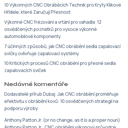
10 Výkonných CNC Obráběcích Technik pro Kryty Klikové
Hřídele, které Zaručují Přesnost
Výkonné CNC frézování a vrtání pro vahadla: 12
osvědčených poznatků pro vysoce výkonné
automobilové komponenty
7 účinných způsobů, jak CNC obrábění sedla zapalovací
svíčky ovlivňuje zapalovací systémy
10 Kritických procesů CNC obrábění pro přesné sedla
zapalovacích svíček
Nedávné komentáře
Dodavatelé přírub Dubaj
:
Jak CNC obrábění proměňuje
efektivitu v obrábění kovů: 10 osvědčených strategií na
podporu výroby
Anthony Patton Jr. (or no change, as it is a proper noun)
Anthony Patton Jr.
:
CNC obrábění výkonový průvodce