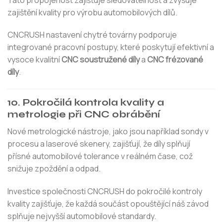
zajištění kvality pro výrobu automobilových dílů.
CNCRUSH nastavení chytré továrny podporuje
integrované pracovní postupy, které poskytují efektivní a
vysoce kvalitní
CNC soustružené díly
a
CNC frézované
díly
.
10. Pokročilá kontrola kvality a
metrologie při CNC obrábění
Nové metrologické nástroje, jako jsou například sondy v
procesu a laserové skenery, zajišťují, že díly splňují
přísné automobilové tolerance v reálném čase, což
snižuje zpoždění a odpad.
Investice společnosti CNCRUSH do pokročilé kontroly
kvality zajišťuje, že každá součást opouštějící náš závod
splňuje nejvyšší automobilové standardy.