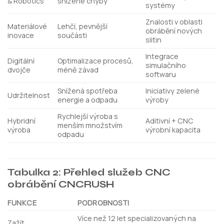
& Robotics
snížené chyby
systémy
Znalosti v oblasti
Materiálové
Lehčí, pevnější
obrábění nových
inovace
součásti
slitin
Integrace
Digitální
Optimalizace procesů,
simulačního
dvojče
méně závad
softwaru
Snížená spotřeba
Iniciativy zelené
Udržitelnost
energie a odpadu
výroby
Rychlejší výroba s
Hybridní
Aditivní + CNC
menším množstvím
výroba
výrobní kapacita
odpadu
Tabulka 2: Přehled služeb CNC
obrábění CNCRUSH
FUNKCE
PODROBNOSTI
Více než 12 let specializovaných na
Zažít