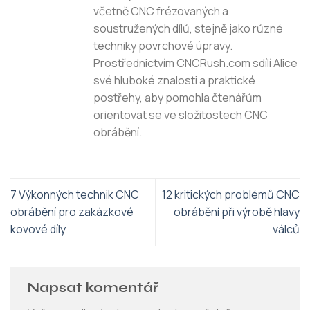
včetně CNC frézovaných a
soustružených dílů, stejně jako různé
techniky povrchové úpravy.
Prostřednictvím CNCRush.com sdílí Alice
své hluboké znalosti a praktické
postřehy, aby pomohla čtenářům
orientovat se ve složitostech CNC
obrábění.
7 Výkonných technik CNC
12 kritických problémů CNC
obrábění pro zakázkové
obrábění při výrobě hlavy
kovové díly
válců
Napsat komentář