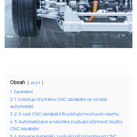
Obsah
skrýt
1
Zavedení
2
1. Vzestup chytrého CNC obrábění ve výrobě
automobilů
3
2. 5-osé CNC obrábění Rozšiřující možnosti návrhu
4
3. Automatizace a robotika zvyšující účinnost služby
CNC obrábění
5
4. Inovace materiálů zvyšující přizpůsobivost CNC