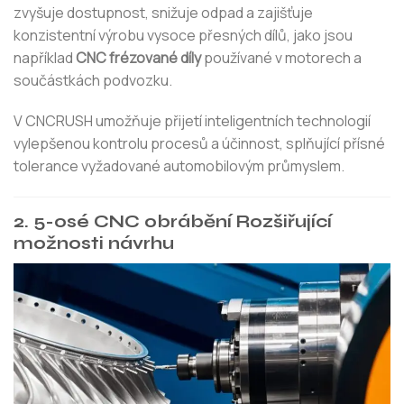
zvyšuje dostupnost, snižuje odpad a zajišťuje
konzistentní výrobu vysoce přesných dílů, jako jsou
například
CNC frézované díly
používané v motorech a
součástkách podvozku.
V CNCRUSH umožňuje přijetí inteligentních technologií
vylepšenou kontrolu procesů a účinnost, splňující přísné
tolerance vyžadované automobilovým průmyslem.
2. 5-osé CNC obrábění Rozšiřující
možnosti návrhu