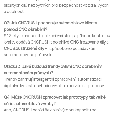
složitých dílů nezbytných pro bezpečnost vozidla, výkon
a odolnost.
Q2: Jak CNCRUSH podporuje automobilové klienty
pomocí CNC obrábění?
S 12 lety zkušeností, pokročilými stroji a přísnou kontrolou
kvality dodává CNCRUSH spolehlivé
CNC frézované díly
a
CNC soustružené díly
Přizpůsobeno požadavkům
automobilového průmyslu.
Otázka 3: Jaké budoucí trendy ovlivní CNC obrábění v
automobilovém průmyslu?
Trendy zahrnují inteligentní zpracování, automatizaci,
digitální dvojčata, hybridní výrobu a udržitelné procesy.
Q4: Může CNCRUSH zpracovat jak prototypy, tak velké
série automobilové výroby?
Ano, CNCRUSH nabízí flexibilní výrobní kapacitu od