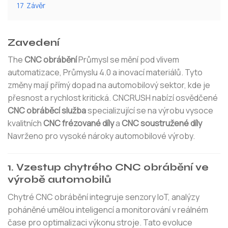
17
Závěr
Zavedení
The
CNC obrábění
Průmysl se mění pod vlivem
automatizace, Průmyslu 4.0 a inovací materiálů. Tyto
změny mají přímý dopad na automobilový sektor, kde je
přesnost a rychlost kritická. CNCRUSH nabízí osvědčené
CNC obráběcí služba
specializující se na výrobu vysoce
kvalitních
CNC frézované díly
a
CNC soustružené díly
Navrženo pro vysoké nároky automobilové výroby.
1. Vzestup chytrého CNC obrábění ve
výrobě automobilů
Chytré CNC obrábění integruje senzory IoT, analýzy
poháněné umělou inteligencí a monitorování v reálném
čase pro optimalizaci výkonu stroje. Tato evoluce