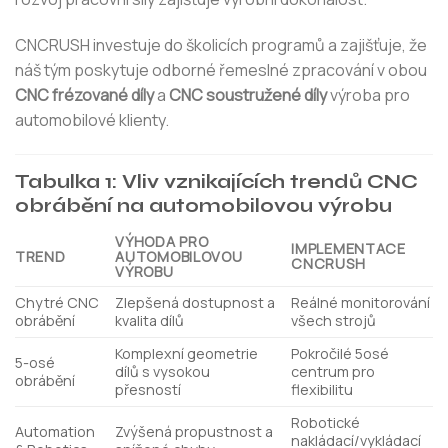
CNCRUSH investuje do školicích programů a zajišťuje, že
náš tým poskytuje odborné řemeslné zpracování v obou
CNC frézované díly
a
CNC soustružené díly
výroba pro
automobilové klienty.
Tabulka 1: Vliv vznikajících trendů CNC
obrábění na automobilovou výrobu
VÝHODA PRO
IMPLEMENTACE
TREND
AUTOMOBILOVOU
CNCRUSH
VÝROBU
Chytré CNC
Zlepšená dostupnost a
Reálné monitorování
obrábění
kvalita dílů
všech strojů
Komplexní geometrie
Pokročilé 5osé
5-osé
dílů s vysokou
centrum pro
obrábění
přesností
flexibilitu
Robotické
Automation
Zvýšená propustnost a
nakládací/vykládací