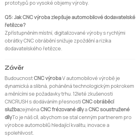
prototypů po vysoké objemy výroby.
Q5: Jak CNC výroba zlepšuje automobilové dodavatelské
řetězce?
Zpřístupněním místní, digitalizované výroby s rychlými
obrátky CNC obrábění snižuje zpoždění a rizika
dodavatelského řetězce.
Závěr
Budoucnost
CNC výroba
V automobilové výrobě je
dynamická a slibná, poháněná technologickým pokrokem
a měnícími se požadavky trhu. 12leté zkušenosti
CNCRUSH s dodáváním přesnosti
CNC obráběcí
služba
zejména
CNC frézované díly
a
CNC soustružené
díly
To je náš cíl, abychom se stal cenným partnerem pro
výrobce automobilů hledající kvalitu, inovace a
spolehlivost.