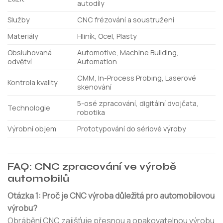
autodíly
Služby
CNC frézování a soustružení
Materiály
Hliník, Ocel, Plasty
Obsluhovaná
Automotive, Machine Building,
odvětví
Automation
CMM, In-Process Probing, Laserové
Kontrola kvality
skenování
5-osé zpracování, digitální dvojčata,
Technologie
robotika
Výrobní objem
Prototypování do sériové výroby
FAQ: CNC zpracování ve výrobě
automobilů
Otázka 1: Proč je CNC výroba důležitá pro automobilovou
výrobu?
Obrábění CNC zajišťuje přesnou a opakovatelnou výrobu