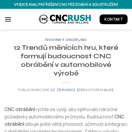
Přeskočit
VYSOCE KVALITNÍ ŘEŠENÍ CNC FRÉZOVÁNÍ A SOUSTRUŽENÍ
na
obsah
KONTAKT
NOVINKY CNCRUSH
12 Trendů měnících hru, které
formují budoucnost CNC
obrábění v automobilové
výrobě
PUBLIKOVÁNO DNE
22. ČERVENCE 2025
AUTOREM
ALICE
CNC obrábění
rychle se vyvíjí, aby splňovalo náročné
požadavky automobilového průmyslu. Budoucnost
CNC
obrábění
slibuje ještě větší přesnost, účinnost a integraci
s digitálními výrobními technologiemi. Zatímco výrobci