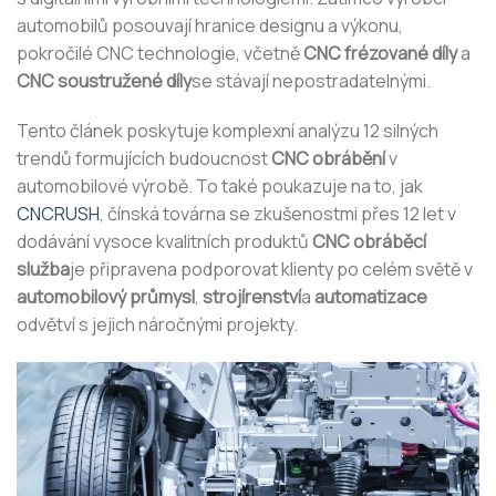
automobilů posouvají hranice designu a výkonu,
pokročilé CNC technologie, včetně
CNC frézované díly
a
CNC soustružené díly
se stávají nepostradatelnými.
Tento článek poskytuje komplexní analýzu 12 silných
trendů formujících budoucnost
CNC obrábění
v
automobilové výrobě. To také poukazuje na to, jak
CNCRUSH
, čínská továrna se zkušenostmi přes 12 let v
dodávání vysoce kvalitních produktů
CNC obráběcí
služba
je připravena podporovat klienty po celém světě v
automobilový průmysl
,
strojírenství
a
automatizace
odvětví s jejich náročnými projekty.