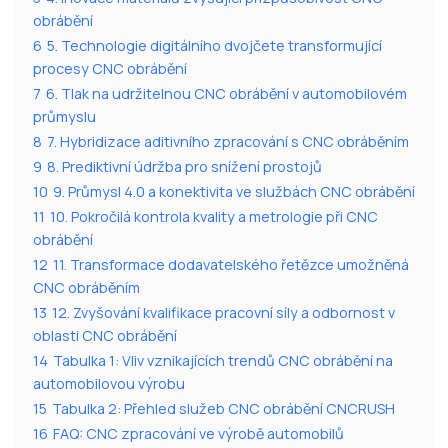
obrábění
6
5. Technologie digitálního dvojčete transformující
procesy CNC obrábění
7
6. Tlak na udržitelnou CNC obrábění v automobilovém
průmyslu
8
7. Hybridizace aditivního zpracování s CNC obráběním
9
8. Prediktivní údržba pro snížení prostojů
10
9. Průmysl 4.0 a konektivita ve službách CNC obrábění
11
10. Pokročilá kontrola kvality a metrologie při CNC
obrábění
12
11. Transformace dodavatelského řetězce umožněná
CNC obráběním
13
12. Zvyšování kvalifikace pracovní síly a odbornost v
oblasti CNC obrábění
14
Tabulka 1: Vliv vznikajících trendů CNC obrábění na
automobilovou výrobu
15
Tabulka 2: Přehled služeb CNC obrábění CNCRUSH
16
FAQ: CNC zpracování ve výrobě automobilů