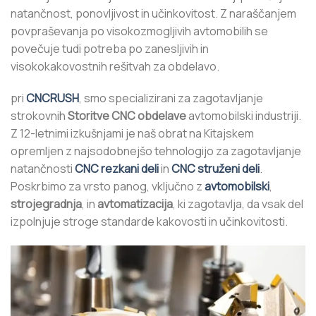
natančnost, ponovljivost in učinkovitost. Z naraščanjem
povpraševanja po visokozmogljivih avtomobilih se
povečuje tudi potreba po zanesljivih in
visokokakovostnih rešitvah za obdelavo.
pri
CNCRUSH
, smo specializirani za zagotavljanje
strokovnih
Storitve CNC obdelave
avtomobilski industriji.
Z 12-letnimi izkušnjami je naš obrat na Kitajskem
opremljen z najsodobnejšo tehnologijo za zagotavljanje
natančnosti
CNC rezkani deli
in
CNC struženi deli
.
Poskrbimo za vrsto panog, vključno z
avtomobilski
,
strojegradnja
, in
avtomatizacija
, ki zagotavlja, da vsak del
izpolnjuje stroge standarde kakovosti in učinkovitosti.