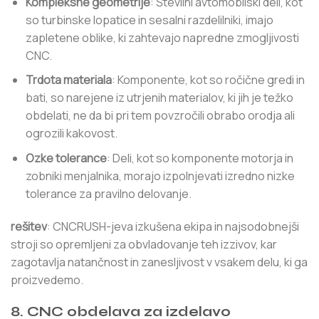
Kompleksne geometrije
: Številni avtomobilski deli, kot
so turbinske lopatice in sesalni razdelilniki, imajo
zapletene oblike, ki zahtevajo napredne zmogljivosti
CNC.
Trdota materiala
: Komponente, kot so ročične gredi in
bati, so narejene iz utrjenih materialov, ki jih je težko
obdelati, ne da bi pri tem povzročili obrabo orodja ali
ogrozili kakovost.
Ozke tolerance
: Deli, kot so komponente motorja in
zobniki menjalnika, morajo izpolnjevati izredno nizke
tolerance za pravilno delovanje.
rešitev
: CNCRUSH-jeva izkušena ekipa in najsodobnejši
stroji so opremljeni za obvladovanje teh izzivov, kar
zagotavlja natančnost in zanesljivost v vsakem delu, ki ga
proizvedemo.
8. CNC obdelava za izdelavo