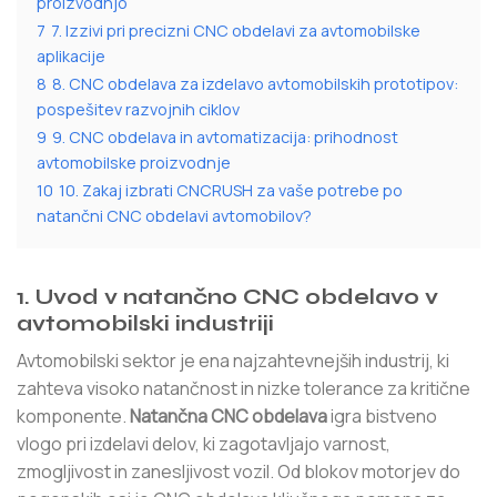
proizvodnjo
7
7. Izzivi pri precizni CNC obdelavi za avtomobilske
aplikacije
8
8. CNC obdelava za izdelavo avtomobilskih prototipov:
pospešitev razvojnih ciklov
9
9. CNC obdelava in avtomatizacija: prihodnost
avtomobilske proizvodnje
10
10. Zakaj izbrati CNCRUSH za vaše potrebe po
natančni CNC obdelavi avtomobilov?
1. Uvod v natančno CNC obdelavo v
avtomobilski industriji
Avtomobilski sektor je ena najzahtevnejših industrij, ki
zahteva visoko natančnost in nizke tolerance za kritične
komponente.
Natančna CNC obdelava
igra bistveno
vlogo pri izdelavi delov, ki zagotavljajo varnost,
zmogljivost in zanesljivost vozil. Od blokov motorjev do