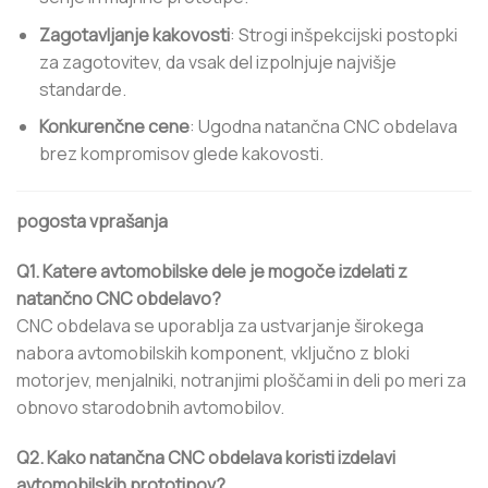
Zagotavljanje kakovosti
: Strogi inšpekcijski postopki
za zagotovitev, da vsak del izpolnjuje najvišje
standarde.
Konkurenčne cene
: Ugodna natančna CNC obdelava
brez kompromisov glede kakovosti.
pogosta vprašanja
Q1. Katere avtomobilske dele je mogoče izdelati z
natančno CNC obdelavo?
CNC obdelava se uporablja za ustvarjanje širokega
nabora avtomobilskih komponent, vključno z bloki
motorjev, menjalniki, notranjimi ploščami in deli po meri za
obnovo starodobnih avtomobilov.
Q2. Kako natančna CNC obdelava koristi izdelavi
avtomobilskih prototipov?