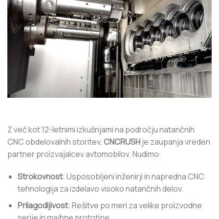
Z več kot 12-letnimi izkušnjami na področju natančnih
CNC obdelovalnih storitev,
CNCRUSH
je zaupanja vreden
partner proizvajalcev avtomobilov. Nudimo:
Strokovnost
: Usposobljeni inženirji in napredna CNC
tehnologija za izdelavo visoko natančnih delov.
Prilagodljivost
: Rešitve po meri za velike proizvodne
serije in majhne prototipe.