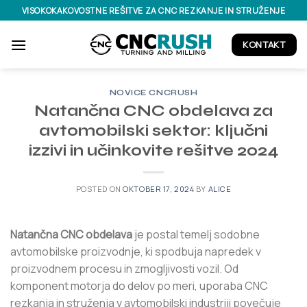
Skoči
VISOKOKAKOVOSTNE REŠITVE ZA CNC REZKANJE IN STRUŽENJE
na
vsebino
KONTAKT
NOVICE CNCRUSH
Natančna CNC obdelava za
avtomobilski sektor: ključni
izzivi in ​​učinkovite rešitve 2024
POSTED ON
OKTOBER 17, 2024
BY
ALICE
Natančna CNC obdelava
je postal temelj sodobne
avtomobilske proizvodnje, ki spodbuja napredek v
proizvodnem procesu in zmogljivosti vozil. Od
komponent motorja do delov po meri, uporaba CNC
rezkanja in struženja v avtomobilski industriji povečuje