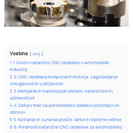
Vsebina
skrij
1
1. Uvod v natančno CNC obdelavo v avtomobilski
industriji
2
2. CNC obdelava komponent motorja: zagotavljanje
zmogljivosti in vzdržljivosti
3
3. Menjalnik in transmisijski sistemi: natančnost in
učinkovitost
4
4. Deli po meri za avtomobilsko izdelavo prototipov in
obnovo
5
5. Notranje in zunanje plošče: lahke in trpežne rešitve
6
6. Prednosti natančne CNC obdelave za avtomobilsko