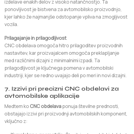
izdelave enakih delov z visoko natančnostjo. Ta
ponovljivost je bistvena za avtomobilsko proizvodnjo,
kjer lahko že najmanjše odstopanje vpliva na zmogljivost
vozila.
Prilagajanje in prilagodljivost
CNC obdelava omogoča hitro prilagoditev proizvodnih
nastavitev, kar proizvajalcem omogoča preklapljanje
med različnimi dizajni z minimalnimi izpadi. Ta
prilagodljivost je ključnega pomena v avtomobilski
industriji, kjer se redno uvajajo deli po meri in novi dizajni.
7. Izzivi pri precizni CNC obdelavi za
avtomobilske aplikacije
Medtem ko
CNC obdelava
ponuja številne prednosti,
obstajajo izzivi pri proizvodnji avtomobilskih komponent,
vključno z: