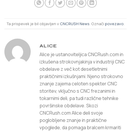
Ta prispevek je bil objavljen v
CNCRUSH News
. Označi
povezavo
.
ALICE
Alice je ustanoviteljica CNCRush.com in
izkušena strokovnjakinja v industriji CNC
obdelave z več kot desetletnimi
praktičnimi izkušnjami. Njeno strokovno
znanje zajema celoten spekter CNC
storitev, vključno s CNC frezanimi in
tokarnimi deli, pa tudi različne tehnike
površinske obdelave. Skozi
CNCRush.com Alice deli svoje
poglobljene znanje in praktične
vpoglede, da pomaga bralcem krmariti