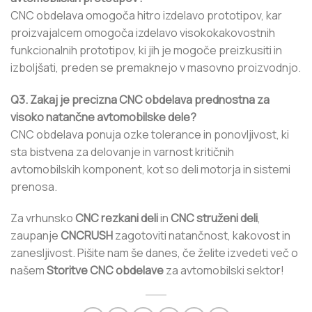
CNC obdelava omogoča hitro izdelavo prototipov, kar
proizvajalcem omogoča izdelavo visokokakovostnih
funkcionalnih prototipov, ki jih je mogoče preizkusiti in
izboljšati, preden se premaknejo v masovno proizvodnjo.
Q3. Zakaj je precizna CNC obdelava prednostna za
visoko natančne avtomobilske dele?
CNC obdelava ponuja ozke tolerance in ponovljivost, ki
sta bistvena za delovanje in varnost kritičnih
avtomobilskih komponent, kot so deli motorja in sistemi
prenosa.
Za vrhunsko
CNC rezkani deli
in
CNC struženi deli
,
zaupanje
CNCRUSH
zagotoviti natančnost, kakovost in
zanesljivost. Pišite nam še danes, če želite izvedeti več o
našem
Storitve CNC obdelave
za avtomobilski sektor!