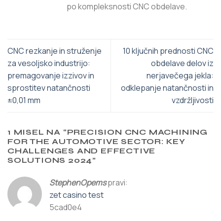
po kompleksnosti CNC obdelave.
CNC rezkanje in struženje
10 ključnih prednosti CNC
za vesoljsko industrijo:
obdelave delov iz
premagovanje izzivov in
nerjavečega jekla:
sprostitev natančnosti
odklepanje natančnosti in
±0,01 mm
vzdržljivosti
1 MISEL NA “
PRECISION CNC MACHINING
FOR THE AUTOMOTIVE SECTOR: KEY
CHALLENGES AND EFFECTIVE
SOLUTIONS 2024
”
StephenOpems
pravi:
zet casino test
5cad0e4