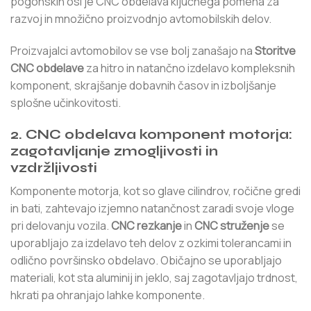
pogonskih osi je CNC obdelava ključnega pomena za
razvoj in množično proizvodnjo avtomobilskih delov.
Proizvajalci avtomobilov se vse bolj zanašajo na
Storitve
CNC obdelave
za hitro in natančno izdelavo kompleksnih
komponent, skrajšanje dobavnih časov in izboljšanje
splošne učinkovitosti.
2. CNC obdelava komponent motorja:
zagotavljanje zmogljivosti in
vzdržljivosti
Komponente motorja, kot so glave cilindrov, ročične gredi
in bati, zahtevajo izjemno natančnost zaradi svoje vloge
pri delovanju vozila.
CNC rezkanje
in
CNC struženje
se
uporabljajo za izdelavo teh delov z ozkimi tolerancami in
odlično površinsko obdelavo. Običajno se uporabljajo
materiali, kot sta aluminij in jeklo, saj zagotavljajo trdnost,
hkrati pa ohranjajo lahke komponente.