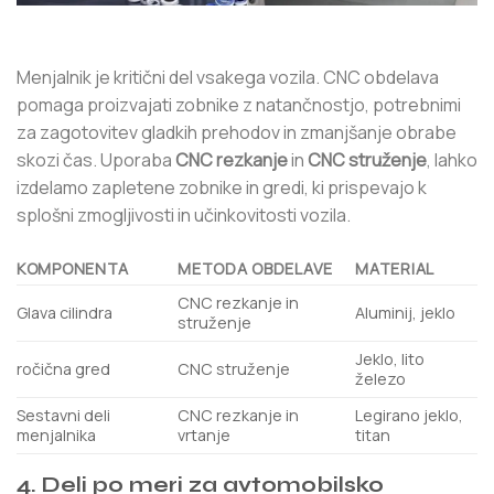
Menjalnik je kritični del vsakega vozila. CNC obdelava
pomaga proizvajati zobnike z natančnostjo, potrebnimi
za zagotovitev gladkih prehodov in zmanjšanje obrabe
skozi čas. Uporaba
CNC rezkanje
in
CNC struženje
, lahko
izdelamo zapletene zobnike in gredi, ki prispevajo k
splošni zmogljivosti in učinkovitosti vozila.
KOMPONENTA
METODA OBDELAVE
MATERIAL
CNC rezkanje in
Glava cilindra
Aluminij, jeklo
struženje
Jeklo, lito
ročična gred
CNC struženje
železo
Sestavni deli
CNC rezkanje in
Legirano jeklo,
menjalnika
vrtanje
titan
4. Deli po meri za avtomobilsko