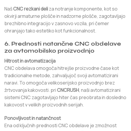
Naš
CNC rezkani deli
za notranje komponente, kot so
okvirji armaturne plošče in nadzorne plošče, zagotavljajo
brezhibno integracijo v zasnovo vozila, pri čemer
ohranjajo tako estetiko kot funkcionalnost.
6. Prednosti natančne CNC obdelave
za avtomobilsko proizvodnjo
Hitrost in avtomatizacija
CNC obdelava omogoča hitrejše proizvodne čase kot
tradicionalne metode, zahvaljujoč svoji avtomatizirani
naravi. To omogoča velikoserijsko proizvodnjo brez
žrtvovanja kakovosti. pri
CNCRUSH
, naši avtomatizirani
sistemi CNC zagotavljajo hiter čas preobrata in dosledno
kakovost v velikih proizvodnih serijah.
Ponovljivost in natančnost
Ena od ključnih prednosti CNC obdelave je zmožnost