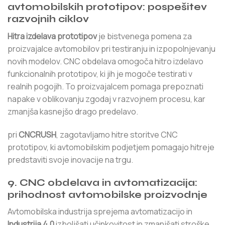
avtomobilskih prototipov: pospešitev
razvojnih ciklov
Hitra izdelava prototipov
je bistvenega pomena za
proizvajalce avtomobilov pri testiranju in izpopolnjevanju
novih modelov. CNC obdelava omogoča hitro izdelavo
funkcionalnih prototipov, ki jih je mogoče testirati v
realnih pogojih. To proizvajalcem pomaga prepoznati
napake v oblikovanju zgodaj v razvojnem procesu, kar
zmanjša kasnejšo drago predelavo.
pri
CNCRUSH
, zagotavljamo hitre storitve CNC
prototipov, ki avtomobilskim podjetjem pomagajo hitreje
predstaviti svoje inovacije na trgu.
9. CNC obdelava in avtomatizacija:
prihodnost avtomobilske proizvodnje
Avtomobilska industrija sprejema avtomatizacijo in
Industrija 4.0
izboljšati učinkovitost in zmanjšati stroške.