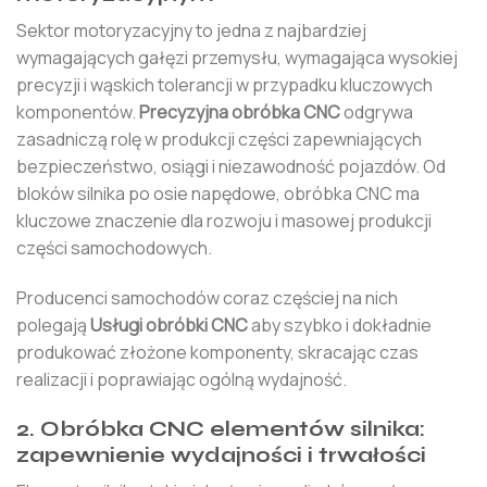
Sektor motoryzacyjny to jedna z najbardziej
wymagających gałęzi przemysłu, wymagająca wysokiej
precyzji i wąskich tolerancji w przypadku kluczowych
komponentów.
Precyzyjna obróbka CNC
odgrywa
zasadniczą rolę w produkcji części zapewniających
bezpieczeństwo, osiągi i niezawodność pojazdów. Od
bloków silnika po osie napędowe, obróbka CNC ma
kluczowe znaczenie dla rozwoju i masowej produkcji
części samochodowych.
Producenci samochodów coraz częściej na nich
polegają
Usługi obróbki CNC
aby szybko i dokładnie
produkować złożone komponenty, skracając czas
realizacji i poprawiając ogólną wydajność.
2. Obróbka CNC elementów silnika:
zapewnienie wydajności i trwałości