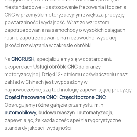
niestandardowe – zastosowanie frezowania i toczenia
CNC w przemyśle motoryzacyjnym zwiększa precyzję,
powtarzalność i wydajność. Wraz ze wzrostem
zapotrzebowania na samochody o wysokich osiągach
rośnie zapotrzebowanie na niezawodne, wysokiej
jakości rozwiązania w zakresie obróbki.
Na
CNCRUSH
, specjalizujemy się w dostarczaniu
eksperckich
Usługi obróbki CNC
do branży
motoryzacyjnej. Dzięki 12-letniemu doświadczeniu nasz
zakład w Chinach jest wyposażony w
najnowocześniejszą technologię zapewniającą precyzję
Części frezowane CNC
I
Części toczone CNC
.
Obsługujemy różne gałęzie przemysłu, m.in
automobilowy
,
budowa maszyn
, I
automatyzacja
,
zapewniając, że każda część spełnia rygorystyczne
standardy jakości i wydajności.