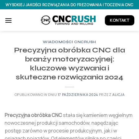
Przejdź
WYSOKIEJ JAKOŚCI ROZWIĄZANIA DO FREZOWANIA I TOCZENIA CNC
do
treści
KONTAKT
WIADOMOŚCI CNCRUSH
Precyzyjna obróbka CNC dla
branży motoryzacyjnej:
kluczowe wyzwania i
skuteczne rozwiązania 2024
OPUBLIKOWANO W DNIU
17 PAŹDZIERNIKA 2024
PRZEZ
ALICJA
Precyzyjna obróbka CNC
stała się kamieniem węgielnym
nowoczesnej produkcji samochodów, napędzając
postęp zarówno w procesie produkcyjnym, jak i w
osiągach pojazdów. Od elementów silnika po części