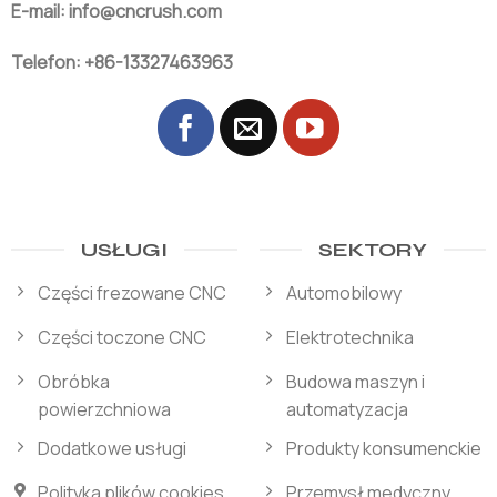
E-mail: info@cncrush.com
Telefon: +86-13327463963
USŁUGI
SEKTORY
Części frezowane CNC
Automobilowy
Części toczone CNC
Elektrotechnika
Obróbka
Budowa maszyn i
powierzchniowa
automatyzacja
Dodatkowe usługi
Produkty konsumenckie
Polityka plików cookies
Przemysł medyczny