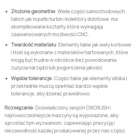
Złożone geometrie
: Wiele części samochodowych,
takich jak łopatki turbin i kolektory dolotowe, ma
skomplikowane kształty, które wymagają
zaawansowanych możliwości CNC.
Twardość materiału
: Elementy takie jak wały korbowe
i tłoki są wykonane z materiałów hartowanych, które
mogą być trudne w obróbce bez powodowania
zużycia narzędzi lub pogorszenia jakości.
Wąskie tolerancje
: Części takie jak elementy silnika i
przekładnie muszą spełniać bardzo wąskie
tolerancje, aby działać prawidłowo.
Rozwiązanie
: Doświadczony zespół CNCRUSH i
najnowocześniejsze maszyny są wyposażone, aby
sprostać tym wyzwaniom, zapewniając precyzję i
niezawodność każdej produkowanej przez nas części.