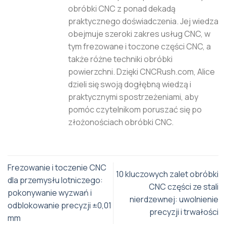
obróbki CNC z ponad dekadą
praktycznego doświadczenia. Jej wiedza
obejmuje szeroki zakres usług CNC, w
tym frezowane i toczone części CNC, a
także różne techniki obróbki
powierzchni. Dzięki CNCRush.com, Alice
dzieli się swoją dogłębną wiedzą i
praktycznymi spostrzeżeniami, aby
pomóc czytelnikom poruszać się po
złożonościach obróbki CNC.
Frezowanie i toczenie CNC
10 kluczowych zalet obróbki
dla przemysłu lotniczego:
CNC części ze stali
pokonywanie wyzwań i
nierdzewnej: uwolnienie
odblokowanie precyzji ±0,01
precyzji i trwałości
mm