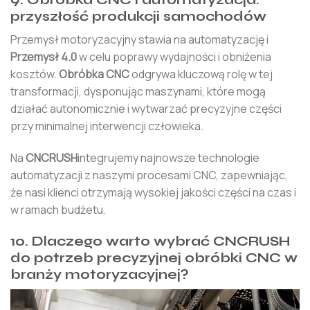
przyszłość produkcji samochodów
Przemysł motoryzacyjny stawia na automatyzację i
Przemysł 4.0
w celu poprawy wydajności i obniżenia
kosztów.
Obróbka CNC
odgrywa kluczową rolę w tej
transformacji, dysponując maszynami, które mogą
działać autonomicznie i wytwarzać precyzyjne części
przy minimalnej interwencji człowieka.
Na
CNCRUSH
integrujemy najnowsze technologie
automatyzacji z naszymi procesami CNC, zapewniając,
że nasi klienci otrzymają wysokiej jakości części na czas i
w ramach budżetu.
10. Dlaczego warto wybrać CNCRUSH
do potrzeb precyzyjnej obróbki CNC w
branży motoryzacyjnej?