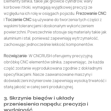
Elementy silnika, takie jak głowice cylindrów, wały
korbowe i tłoki, wymagają wyjątkowej precyzji ze
względu na ich rolę w osiągach pojazdu.
Frezowanie CNC
I
Toczenie CNC
są używane do tworzenia tych części z
wąskimi tolerancjami i doskonałym wykończeniem
powierzchni. Powszechnie stosuje się materiały takie jak
aluminium i stal, ponieważ zapewniają wytrzymałość,
zachowując jednocześnie lekkość komponentów.
Rozwiązanie
: W CNCRUSH oferujemy precyzyjną
obróbkę CNC elementów silnika, zapewniając, że każda
część zostanie wyprodukowana zgodnie z dokładnymi
specyfikacjami. Nasze zaawansowane maszyny i
doświadczeni inżynierowie zapewniają wysoką trwałość i
stałą jakość w całej serii produkcyjnej.
3. Skrzynie biegów i układy
przeniesienia napędu: precyzja i
wydajność