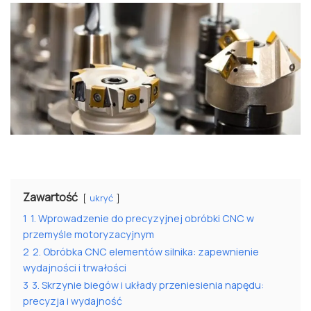
Zawartość
ukryć
1
1. Wprowadzenie do precyzyjnej obróbki CNC w
przemyśle motoryzacyjnym
2
2. Obróbka CNC elementów silnika: zapewnienie
wydajności i trwałości
3
3. Skrzynie biegów i układy przeniesienia napędu:
precyzja i wydajność