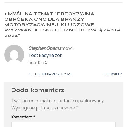
1 MYŚL NA TEMAT “
PRECYZYJNA
OBRÓBKA CNC DLA BRANŻY
MOTORYZACYJNEJ: KLUCZOWE
WYZWANIA I SKUTECZNE ROZWIĄZANIA
2024
”
StephenOpems
mówi:
Test kasyna zet
5cad0e4
30 LISTOPADA 2024 O 2:49
ODPOWIEDZ
Dodaj komentarz
Twój adres e-mail nie zostanie opublikowany.
Wymagane pola są oznaczone
*
Komentarz
*