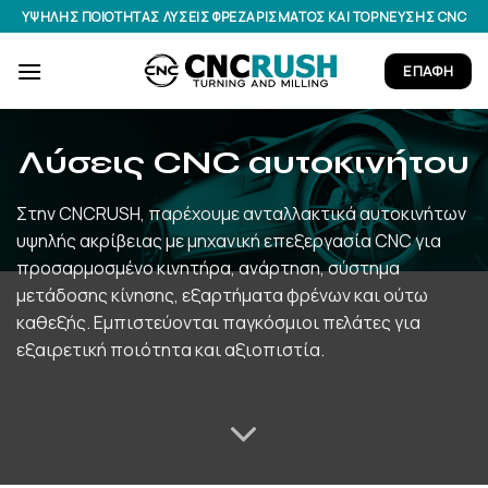
Μετάβαση
ΥΨΗΛΉΣ ΠΟΙΌΤΗΤΑΣ ΛΎΣΕΙΣ ΦΡΕΖΑΡΊΣΜΑΤΟΣ ΚΑΙ ΤΌΡΝΕΥΣΗΣ CNC
στο
περιεχόμενο
ΕΠΑΦΉ
Λύσεις CNC αυτοκινήτου
Στην CNCRUSH, παρέχουμε ανταλλακτικά αυτοκινήτων
υψηλής ακρίβειας με μηχανική επεξεργασία CNC για
προσαρμοσμένο κινητήρα, ανάρτηση, σύστημα
μετάδοσης κίνησης, εξαρτήματα φρένων και ούτω
καθεξής. Εμπιστεύονται παγκόσμιοι πελάτες για
εξαιρετική ποιότητα και αξιοπιστία.