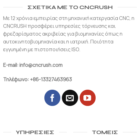
ΣΧΕΤΙΚΆ ΜΕ ΤΟ CNCRUSH
Με 12 χρόνια εμπειρίας στη μηχανική κατεργασία CNC, η
CNCRUSH προσφέρει υπηρεσίες τόρνευσης και
φρεζαρίσματος ακριβείας για βιομηχανίες όπως η
αυτοκινητοβιομηχανία και η ιατρική. Ποιότητα
εγγυημένη με πιστοποιήσεις ISO.
E-mail: info@cncrush.com
Τηλέφωνο: +86-13327463963
ΥΠΗΡΕΣΊΕΣ
ΤΟΜΕΊΣ