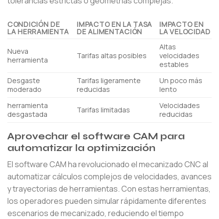
tolerancias estrictas o geometrías complejas.
CONDICIÓN DE
IMPACTO EN LA TASA
IMPACTO EN
LA HERRAMIENTA
DE ALIMENTACIÓN
LA VELOCIDAD
Altas
Nueva
Tarifas altas posibles
velocidades
herramienta
estables
Desgaste
Tarifas ligeramente
Un poco más
moderado
reducidas
lento
herramienta
Velocidades
Tarifas limitadas
desgastada
reducidas
Aprovechar el software CAM para
automatizar la optimización
El software CAM ha revolucionado el mecanizado CNC al
automatizar cálculos complejos de velocidades, avances
y trayectorias de herramientas. Con estas herramientas,
los operadores pueden simular rápidamente diferentes
escenarios de mecanizado, reduciendo el tiempo