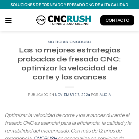
Saltar
SOLUCIONES DE TORNEADO Y FRESADO CNC DE ALTA CALIDAD
al
contenido
CONTACTO
NOTICIAS CNCRUSH
Las 10 mejores estrategias
probadas de fresado CNC:
optimizar la velocidad de
corte y los avances
PUBLICADO EN
NOVIEMBRE 7, 2024
POR
ALICIA
Optimizar la velocidad de corte y los avances durante el
fresado CNC es esencial para la eficiencia, la calidad y la
rentabilidad del mecanizado. Con más de 12 años de
experiencia,
CNCRUSH
se especializa en servicios de