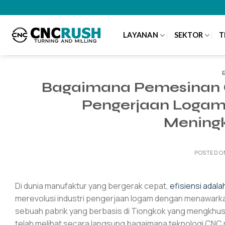
Skip
to
content
LAYANAN
SEKTOR
T
Bagaimana Pemesinan 
Pengerjaan Logam: 
Meningk
POSTED 
Di dunia manufaktur yang bergerak cepat,
efisiensi adal
merevolusi industri pengerjaan logam dengan menawarkan
sebuah pabrik yang berbasis di Tiongkok yang mengkhusus
telah melihat secara langsung bagaimana teknologi CNC m