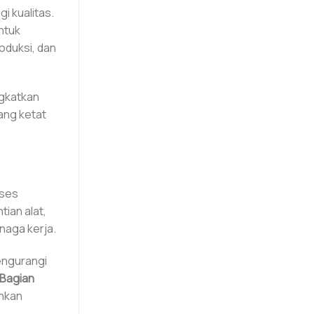
 kualitas.
ntuk
oduksi, dan
gkatkan
ang ketat
oses
ian alat,
naga kerja.
engurangi
Bagian
ankan