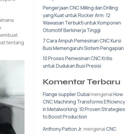
Pengerjaan CNC Milling dan Drilling
yang Kuat untuk Rocker Arm: 12
aimana
Wawasan Terbukti untuk Komponen
n
Otomotif Berkinerja Tinggi
 membuat
7 Cara Ampuh Pemesinan CNC Kursi
pat tentang
Busi Memengaruhi Sistem Pengapian
10 Proses Pemesinan CNC Kritis
untuk Dudukan Busi Presisi
Komentar Terbaru
Flange supplier Dubai
mengenai
How
CNC Machining Transforms Efficiency
in Metalworking: 10 Proven Strategies
to Boost Production
Anthony Patton Jr.
mengenai
CNC