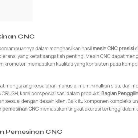
esinan CNC
h kemampuannya dalam menghasilkan hasil
mesin CNC presisi
d
 toleransi yang ketat sangatlah penting. Mesin CNC dapat men
n mikrometer, memastikan kualitas yang konsisten pada komp
t mengurangi kesalahan manusia, meminimalkan sisa, dan m
NCRUSH, kami berspesialisasi dalam produksi
Bagian Penggil
n sesuai dengan desain klien. Baik itu komponen kompleks un
n pemesinan CNC
memastikan tingkat akurasi tertinggi dalam 
an Pemesinan CNC