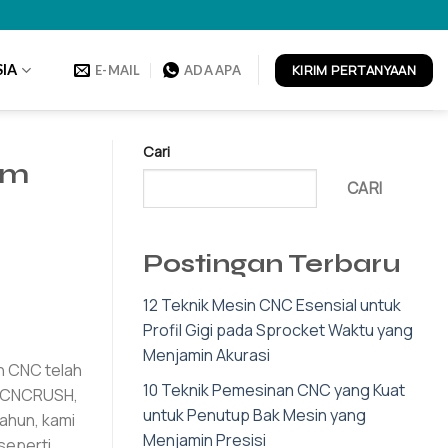
KIRIM PERTANYAAN
IA
E-MAIL
ADA APA
Cari
am
CARI
Postingan Terbaru
12 Teknik Mesin CNC Esensial untuk
Profil Gigi pada Sprocket Waktu yang
Menjamin Akurasi
n CNC telah
10 Teknik Pemesinan CNC yang Kuat
Di CNCRUSH,
untuk Penutup Bak Mesin yang
ahun, kami
Menjamin Presisi
seperti