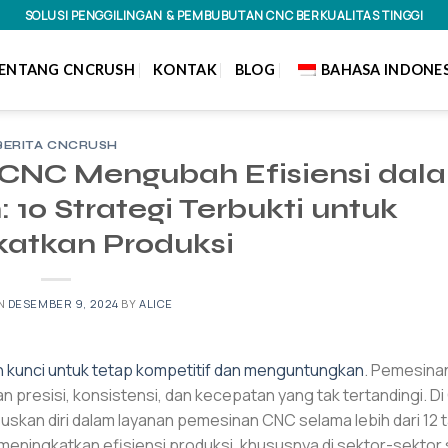
SOLUSI PENGGILINGAN & PEMBUBUTAN CNC BERKUALITAS TINGGI
ENTANG CNCRUSH
KONTAK
BLOG
BAHASA INDONES
BERITA CNCRUSH
CNC Mengubah Efisiensi dal
10 Strategi Terbukti untuk
atkan Produksi
ON
DESEMBER 9, 2024
BY
ALICE
ah kunci untuk tetap kompetitif dan menguntungkan
. Pemesina
 presisi, konsistensi, dan kecepatan yang tak tertandingi. 
kan diri dalam layanan pemesinan CNC selama lebih dari 12 t
eningkatkan efisiensi produksi, khususnya di sektor-sektor 