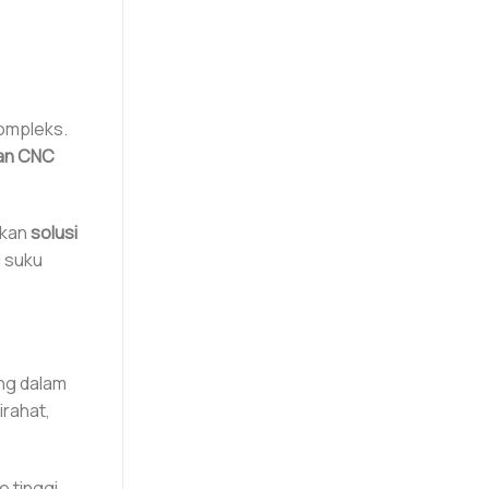
kompleks.
an CNC
akan
solusi
u suku
ng dalam
irahat,
e tinggi