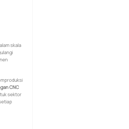
alam skala
gulangi
onen
emproduksi
ingan CNC
tuk sektor
setiap