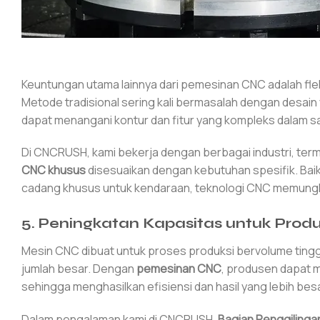
Keuntungan utama lainnya dari pemesinan CNC adalah fle
Metode tradisional sering kali bermasalah dengan desai
dapat menangani kontur dan fitur yang kompleks dalam s
Di CNCRUSH, kami bekerja dengan berbagai industri, te
CNC khusus
disesuaikan dengan kebutuhan spesifik. Bai
cadang khusus untuk kendaraan, teknologi CNC memungkin
5.
Peningkatan Kapasitas untuk Produ
Mesin CNC dibuat untuk proses produksi bervolume tingg
jumlah besar. Dengan
pemesinan CNC
, produsen dapat m
sehingga menghasilkan efisiensi dan hasil yang lebih besa
Dalam pengalaman kami di CNCRUSH,
Bagian Penggiling