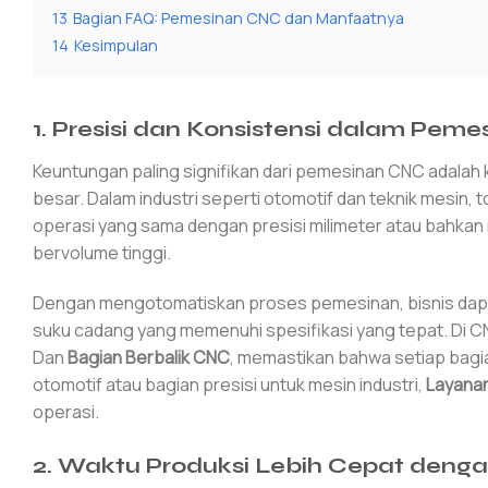
13
Bagian FAQ: Pemesinan CNC dan Manfaatnya
14
Kesimpulan
1.
Presisi dan Konsistensi dalam Pem
Keuntungan paling signifikan dari pemesinan CNC adala
besar. Dalam industri seperti otomotif dan teknik mesin,
operasi yang sama dengan presisi milimeter atau bahka
bervolume tinggi.
Dengan mengotomatiskan proses pemesinan, bisnis dapa
suku cadang yang memenuhi spesifikasi yang tepat. Di C
Dan
Bagian Berbalik CNC
, memastikan bahwa setiap bagia
otomotif atau bagian presisi untuk mesin industri,
Layana
operasi.
2.
Waktu Produksi Lebih Cepat deng