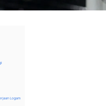
gi
erjaan Logam