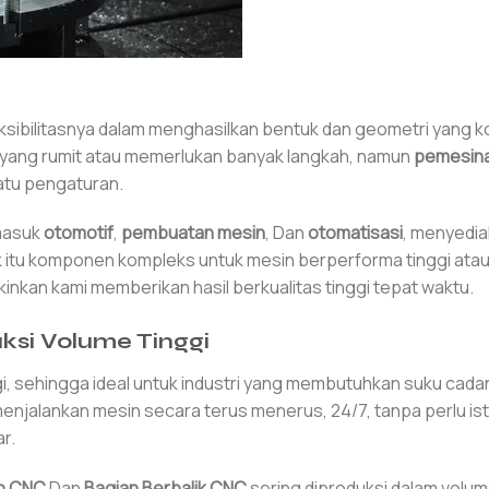
ksibilitasnya dalam menghasilkan bentuk dan geometri yang 
n yang rumit atau memerlukan banyak langkah, namun
pemesin
atu pengaturan.
rmasuk
otomotif
,
pembuatan mesin
, Dan
otomatisasi
, menyedi
k itu komponen kompleks untuk mesin berperforma tinggi ata
kan kami memberikan hasil berkualitas tinggi tepat waktu.
ksi Volume Tinggi
i, sehingga ideal untuk industri yang membutuhkan suku cada
enjalankan mesin secara terus menerus, 24/7, tanpa perlu ist
r.
an CNC
Dan
Bagian Berbalik CNC
sering diproduksi dalam volum