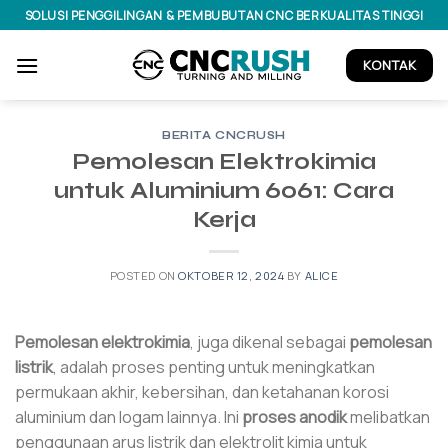
Skip
SOLUSI PENGGILINGAN & PEMBUBUTAN CNC BERKUALITAS TINGGI
to
content
KONTAK
BERITA CNCRUSH
Pemolesan Elektrokimia
untuk Aluminium 6061: Cara
Kerja
POSTED ON
OKTOBER 12, 2024
BY
ALICE
Pemolesan elektrokimia
, juga dikenal sebagai
pemolesan
listrik
, adalah proses penting untuk meningkatkan
permukaan akhir, kebersihan, dan ketahanan korosi
aluminium dan logam lainnya. Ini
proses anodik
melibatkan
penggunaan arus listrik dan elektrolit kimia untuk