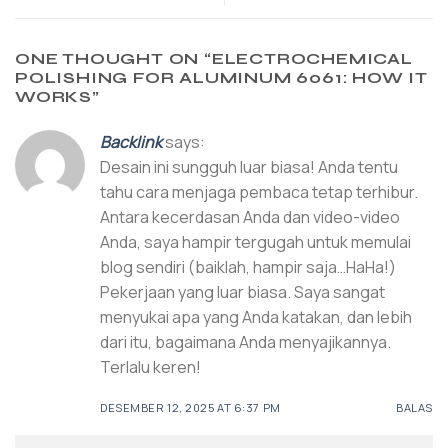
ONE THOUGHT ON “
ELECTROCHEMICAL
POLISHING FOR ALUMINUM 6061: HOW IT
WORKS
”
Backlink
says:
Desain ini sungguh luar biasa! Anda tentu
tahu cara menjaga pembaca tetap terhibur.
Antara kecerdasan Anda dan video-video
Anda, saya hampir tergugah untuk memulai
blog sendiri (baiklah, hampir saja…HaHa!)
Pekerjaan yang luar biasa. Saya sangat
menyukai apa yang Anda katakan, dan lebih
dari itu, bagaimana Anda menyajikannya.
Terlalu keren!
DESEMBER 12, 2025 AT 6:37 PM
BALAS