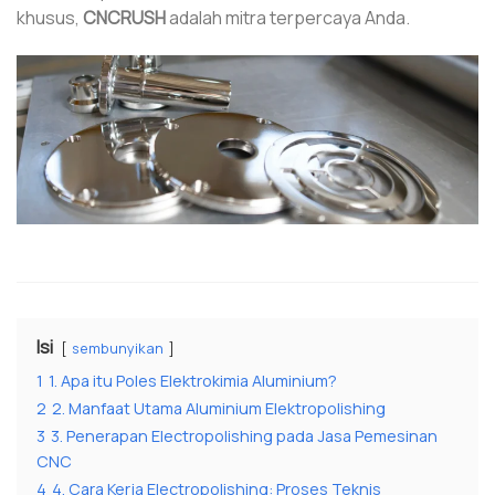
khusus,
CNCRUSH
adalah mitra terpercaya Anda.
Isi
sembunyikan
1
1. Apa itu Poles Elektrokimia Aluminium?
2
2. Manfaat Utama Aluminium Elektropolishing
3
3. Penerapan Electropolishing pada Jasa Pemesinan
CNC
4
4. Cara Kerja Electropolishing: Proses Teknis