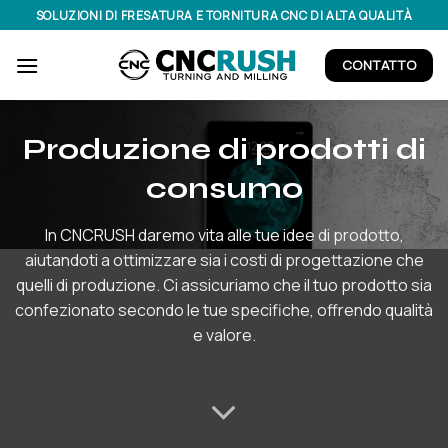
Salta
SOLUZIONI DI FRESATURA E TORNITURA CNC DI ALTA QUALITÀ
ai
contenuti
CONTATTO
Produzione di prodotti di
consumo
In CNCRUSH daremo vita alle tue idee di prodotto,
aiutandoti a ottimizzare sia i costi di progettazione che
quelli di produzione. Ci assicuriamo che il tuo prodotto sia
confezionato secondo le tue specifiche, offrendo qualità
e valore.