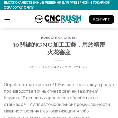
Skip
ВЫСОКОКАЧЕСТВЕННЫЕ РЕШЕНИЯ ДЛЯ ФРЕЗЕРНОЙ И ТОКАРНОЙ
ОБРАБОТКИ С ЧПУ
to
content
КОНТАКТ
НОВОСТИ CNCRUSH
10關鍵的CNC加工工藝，用於精密
火花塞座
POSTED ON
ЯНВАРЬ 9, 2026
BY
ALICE
Обработка на станках с ЧПУ играет решающую роль в
производстве точных гнезд свечей зажигания.
Изучите 10 основных процессов обработки на
станках с ЧПУ для автомобильной промышленности,
машиностроения и автоматизации, чтобы
обеспечить долговечность и надежность.