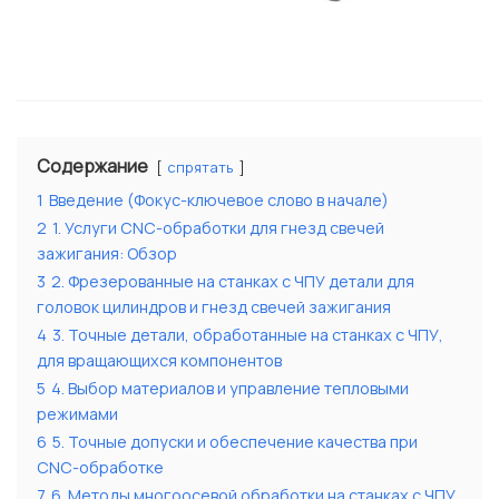
Содержание
спрятать
1
Введение (Фокус-ключевое слово в начале)
2
1. Услуги CNC-обработки для гнезд свечей
зажигания: Обзор
3
2. Фрезерованные на станках с ЧПУ детали для
головок цилиндров и гнезд свечей зажигания
4
3. Точные детали, обработанные на станках с ЧПУ,
для вращающихся компонентов
5
4. Выбор материалов и управление тепловыми
режимами
6
5. Точные допуски и обеспечение качества при
CNC-обработке
7
6. Методы многоосевой обработки на станках с ЧПУ