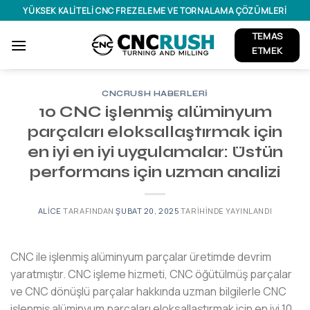
İçeriğe
YÜKSEK KALITELI CNC FREZELEME VE TORNALAMA ÇÖZÜMLERI
atla
TEMAS
ETMEK
CNCRUSH HABERLERI
10 CNC işlenmiş alüminyum
parçaları eloksallaştırmak için
en iyi en iyi uygulamalar: Üstün
performans için uzman analizi
ALICE
TARAFINDAN
ŞUBAT 20, 2025
TARIHINDE YAYINLANDI
CNC ile işlenmiş alüminyum parçalar üretimde devrim
yaratmıştır. CNC işleme hizmeti, CNC öğütülmüş parçalar
ve CNC dönüşlü parçalar hakkında uzman bilgilerle CNC
işlenmiş alüminyum parçaları eloksallaştırmak için en iyi 10