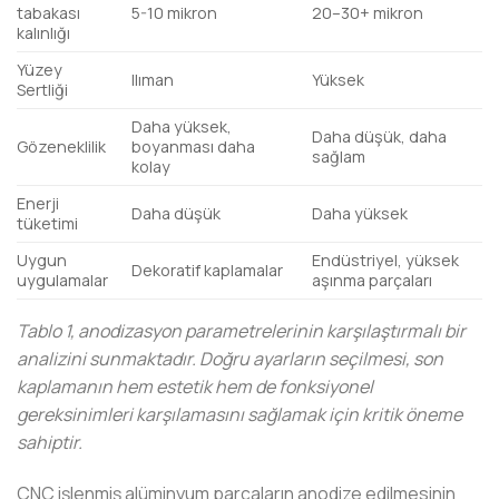
tabakası
5-10 mikron
20–30+ mikron
kalınlığı
Yüzey
Ilıman
Yüksek
Sertliği
Daha yüksek,
Daha düşük, daha
Gözeneklilik
boyanması daha
sağlam
kolay
Enerji
Daha düşük
Daha yüksek
tüketimi
Uygun
Endüstriyel, yüksek
Dekoratif kaplamalar
uygulamalar
aşınma parçaları
Tablo 1, anodizasyon parametrelerinin karşılaştırmalı bir
analizini sunmaktadır. Doğru ayarların seçilmesi, son
kaplamanın hem estetik hem de fonksiyonel
gereksinimleri karşılamasını sağlamak için kritik öneme
sahiptir.
CNC işlenmiş alüminyum parçaların anodize edilmesinin