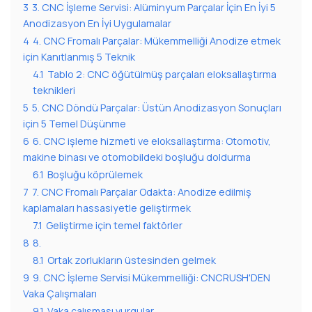
3
3. CNC İşleme Servisi: Alüminyum Parçalar İçin En İyi 5
Anodizasyon En İyi Uygulamalar
4
4. CNC Fromalı Parçalar: Mükemmelliği Anodize etmek
için Kanıtlanmış 5 Teknik
4.1
Tablo 2: CNC öğütülmüş parçaları eloksallaştırma
teknikleri
5
5. CNC Döndü Parçalar: Üstün Anodizasyon Sonuçları
için 5 Temel Düşünme
6
6. CNC işleme hizmeti ve eloksallaştırma: Otomotiv,
makine binası ve otomobildeki boşluğu doldurma
6.1
Boşluğu köprülemek
7
7. CNC Fromalı Parçalar Odakta: Anodize edilmiş
kaplamaları hassasiyetle geliştirmek
7.1
Geliştirme için temel faktörler
8
8.
8.1
Ortak zorlukların üstesinden gelmek
9
9. CNC İşleme Servisi Mükemmelliği: CNCRUSH'DEN
Vaka Çalışmaları
9.1
Vaka çalışması vurgular