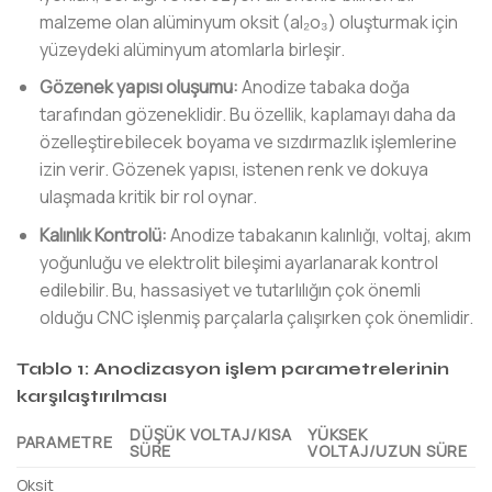
malzeme olan alüminyum oksit (al₂o₃) oluşturmak için
yüzeydeki alüminyum atomlarla birleşir.
Gözenek yapısı oluşumu:
Anodize tabaka doğa
tarafından gözeneklidir. Bu özellik, kaplamayı daha da
özelleştirebilecek boyama ve sızdırmazlık işlemlerine
izin verir. Gözenek yapısı, istenen renk ve dokuya
ulaşmada kritik bir rol oynar.
Kalınlık Kontrolü:
Anodize tabakanın kalınlığı, voltaj, akım
yoğunluğu ve elektrolit bileşimi ayarlanarak kontrol
edilebilir. Bu, hassasiyet ve tutarlılığın çok önemli
olduğu CNC işlenmiş parçalarla çalışırken çok önemlidir.
Tablo 1: Anodizasyon işlem parametrelerinin
karşılaştırılması
DÜŞÜK VOLTAJ/KISA
YÜKSEK
PARAMETRE
SÜRE
VOLTAJ/UZUN SÜRE
Oksit