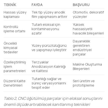
TEKNIK
FAYDA
BAŞVURU
Hassas yüzey
Tek tip yüzey anodik
Otomotiv, dekoratif
kaplaması
film yapışmasını arttırır
yüzeyler
Tutarlı eloksal için
Yüksek
Kontrollü
kontaminasyonu
hassasiyetli
işleme ortamı
azaltır
havacılık bileşenleri
Dayanıklılık
Öncelikli
Yüzey pürüzlülüğünü
gerektiren
kimyasal
ve yapışmayı iyileştirir
endüstriyel
tedaviler
parçalar
Özelleştirilmiş
Terzyaklar
Makine Oluşturma
işlem
Anodizasyon Kalınlığı
Bileşenleri
parametreleri
ve Kalitesi
Tutarlılığı sağlar ve
Düzenli Kalite
Seri üretim ve
süreç varyasyonlarını
Denetimleri
prototipleme
tespit eder
Tablo 2, CNC öğütülmüş parçalar için eloksal sonuçlarını
önemli ölçüde artırabilecek kanıtlanmış teknikleri