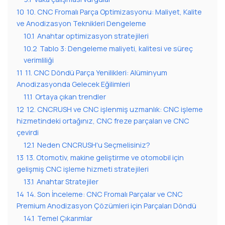
10
10. CNC Fromalı Parça Optimizasyonu: Maliyet, Kalite
ve Anodizasyon Teknikleri Dengeleme
10.1
Anahtar optimizasyon stratejileri
10.2
Tablo 3: Dengeleme maliyeti, kalitesi ve süreç
verimliliği
11
11. CNC Döndü Parça Yenilikleri: Alüminyum
Anodizasyonda Gelecek Eğilimleri
11.1
Ortaya çıkan trendler
12
12. CNCRUSH ve CNC işlenmiş uzmanlık: CNC işleme
hizmetindeki ortağınız, CNC freze parçaları ve CNC
çevirdi
12.1
Neden CNCRUSH'u Seçmelisiniz?
13
13. Otomotiv, makine geliştirme ve otomobil için
gelişmiş CNC işleme hizmeti stratejileri
13.1
Anahtar Stratejiler
14
14. Son İnceleme: CNC Fromalı Parçalar ve CNC
Premium Anodizasyon Çözümleri için Parçaları Döndü
14.1
Temel Çıkarımlar