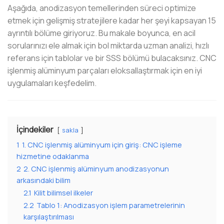
Aşağıda, anodizasyon temellerinden süreci optimize
etmek için gelişmiş stratejilere kadar her şeyi kapsayan 15
ayrıntılı bölüme giriyoruz. Bu makale boyunca, en acil
sorularınızı ele almak için bol miktarda uzman analizi, hızlı
referans için tablolar ve bir SSS bölümü bulacaksınız. CNC
işlenmiş alüminyum parçaları eloksallaştırmak için en iyi
uygulamaları keşfedelim.
İçindekiler
sakla
1
1. CNC işlenmiş alüminyum için giriş: CNC işleme
hizmetine odaklanma
2
2. CNC işlenmiş alüminyum anodizasyonun
arkasındaki bilim
2.1
Kilit bilimsel ilkeler
2.2
Tablo 1: Anodizasyon işlem parametrelerinin
karşılaştırılması