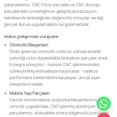
çalışmalarımız, CNC freze parçaları ve CNC dönüşlü
parçalardaki uzmanlığımızın gelişmiş anodizasyon
teknikleri ile birleştiğinde olağanüstü sonuçlar verdiği
gerçek dünya uygulamalarını vurgulamaktadır.
Vaka çalışması vurgular
Otomotiv Bileşenleri:
Önde gelen bir otomotiv üreticisi, yüksek estetik
çekiciliği üstün dayanıklılıkla birleştiren parçalar aradı.
Entegre süreçimiz - hassas CNC işlenmesinden
özelleştirilmiş eloksallaştırmaya kadar - sadece
performans beklentilerini karşılayan, ancak aşan
bileşenlere katıldı.
Makine Yapı Parçaları:
Yüksek stresli makine oluşturma bileşenlerini içeren
zorlu bir uygulamada, CNC işlenmiş alüminyum
parçalarımız, eloksaldan sonra olağanüstü korozyon
GIZLE