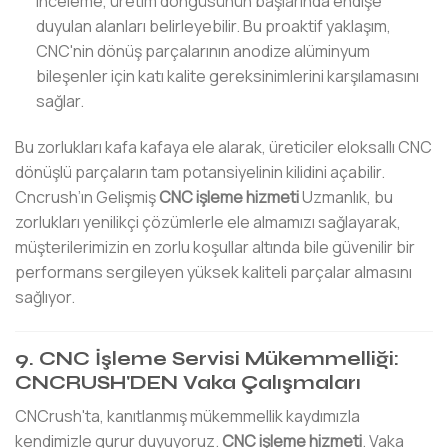
inceleme, üretim döngüsünün başlarında endişe
duyulan alanları belirleyebilir. Bu proaktif yaklaşım,
CNC'nin dönüş parçalarının anodize alüminyum
bileşenler için katı kalite gereksinimlerini karşılamasını
sağlar.
Bu zorlukları kafa kafaya ele alarak, üreticiler eloksallı CNC
dönüşlü parçaların tam potansiyelinin kilidini açabilir.
Cncrush’ın Gelişmiş
CNC işleme hizmeti
Uzmanlık, bu
zorlukları yenilikçi çözümlerle ele almamızı sağlayarak,
müşterilerimizin en zorlu koşullar altında bile güvenilir bir
performans sergileyen yüksek kaliteli parçalar almasını
sağlıyor.
9. CNC İşleme Servisi Mükemmelliği:
CNCRUSH'DEN Vaka Çalışmaları
CNCrush'ta, kanıtlanmış mükemmellik kaydımızla
kendimizle gurur duyuyoruz.
CNC işleme hizmeti
. Vaka