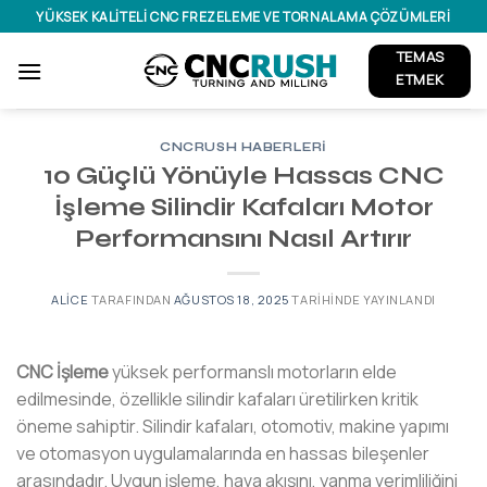
İçeriğe
YÜKSEK KALITELI CNC FREZELEME VE TORNALAMA ÇÖZÜMLERI
atla
TEMAS
ETMEK
CNCRUSH HABERLERI
10 Güçlü Yönüyle Hassas CNC
İşleme Silindir Kafaları Motor
Performansını Nasıl Artırır
ALICE
TARAFINDAN
AĞUSTOS 18, 2025
TARIHINDE YAYINLANDI
CNC İşleme
yüksek performanslı motorların elde
edilmesinde, özellikle silindir kafaları üretilirken kritik
öneme sahiptir. Silindir kafaları, otomotiv, makine yapımı
ve otomasyon uygulamalarında en hassas bileşenler
arasındadır. Uygun işleme, hava akışını, yanma verimliliğini