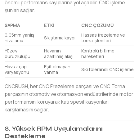
önemli performans kayıplarına yol açabilir. CNC işleme
şunları sağlar:
SAPMA
ETKI
CNC ÇÖZÜMÜ
0,05mm yanlış
Hassas frezeleme ve
Sıkıştırma kaybı
hizalama
torna işlemleri
Yüzey
Havanın
Kontrolü bitirme
pürüzlülüğü
azaltılmış akışı
hareketleri
Havuz çapı
Eşit olmayan
Sıkı toleranslı CNC işleme
varyasyonu
yanma
CNCRUSH, her CNC Frezeleme parçası ve CNC Torna
parçasının otomotiv ve otomasyon endüstrilerinde motor
performansını koruyarak katı spesifikasyonları
karşılamasını sağlar.
8. Yüksek RPM Uygulamalarını
Destekleme