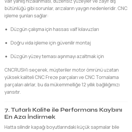
Valf yanlış hizalanması, düzensiz yüzeyler ve zayıf diş
bütünlüğü gibi sorunlar, arızaların yaygın nedenleridir. CNC
işleme şunları sağlar:
Düzgün çalışma için hassas valf kılavuzları
Doğru vida işleme için güvenilir montaj
Düzgün yüzey teması aşınmayı azaltmak için
CNCRUSH'ı seçerek, müşteriler motor ömrünü uzatan
yüksek kaliteli CNC Freze parçaları ve CNC Tornalama
parçaları alırlar, bu da mükemmelliğe 12 yıllık bağlılığımızı
yansıtır.
7. Tutarlı Kalite ile Performans Kaybını
En Aza İndirmek
Hatta silindir kapağı boyutlarındaki küçük sapmalar bile