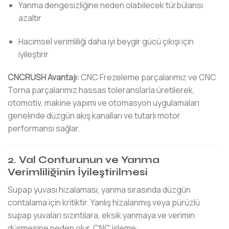
Yanma dengesizliğine neden olabilecek türbülansı
azaltır
Hacimsel verimliliği daha iyi beygir gücü çıkışı için
iyileştirir
CNCRUSH Avantajı:
CNC Frezeleme parçalarımız ve CNC
Torna parçalarımız hassas toleranslarla üretilerek,
otomotiv, makine yapımı ve otomasyon uygulamaları
genelinde düzgün akış kanalları ve tutarlı motor
performansı sağlar.
2. Val Conturunun ve Yanma
Verimliliğinin İyileştirilmesi
Supap yuvası hizalaması, yanma sırasında düzgün
contalama için kritiktir. Yanlış hizalanmış veya pürüzlü
supap yuvaları sızıntılara, eksik yanmaya ve verimin
düşmesine neden olur. CNC işleme: