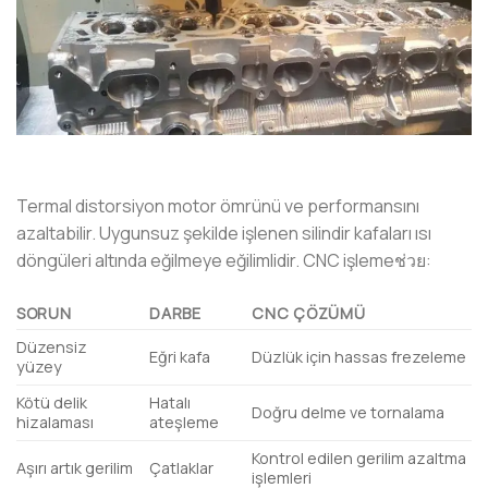
Termal distorsiyon motor ömrünü ve performansını
azaltabilir. Uygunsuz şekilde işlenen silindir kafaları ısı
döngüleri altında eğilmeye eğilimlidir. CNC işlemeช่วย:
SORUN
DARBE
CNC ÇÖZÜMÜ
Düzensiz
Eğri kafa
Düzlük için hassas frezeleme
yüzey
Kötü delik
Hatalı
Doğru delme ve tornalama
hizalaması
ateşleme
Kontrol edilen gerilim azaltma
Aşırı artık gerilim
Çatlaklar
işlemleri