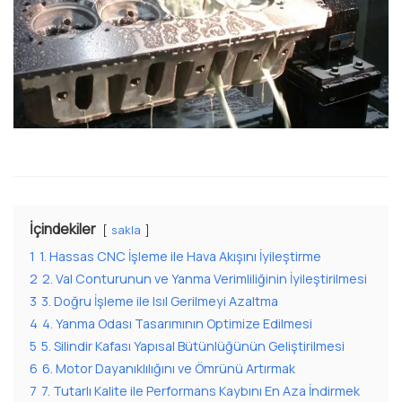
İçindekiler
sakla
1
1. Hassas CNC İşleme ile Hava Akışını İyileştirme
2
2. Val Conturunun ve Yanma Verimliliğinin İyileştirilmesi
3
3. Doğru İşleme ile Isıl Gerilmeyi Azaltma
4
4. Yanma Odası Tasarımının Optimize Edilmesi
5
5. Silindir Kafası Yapısal Bütünlüğünün Geliştirilmesi
6
6. Motor Dayanıklılığını ve Ömrünü Artırmak
7
7. Tutarlı Kalite ile Performans Kaybını En Aza İndirmek