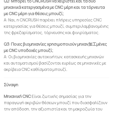
Q2: Μπορεί το CNCRUSH να χειριστεί και τα δύο
μηχανικά κατεργασμένα με CNC μέρη και τα τόρνευτα
με CNC μέρη για θέσεις μπουζί;
A: Ναι, η CNCRUSH παρέχει πλήρεις υπηρεσίες CNC
κατεργασίας για θέσεις μπουζί, συμπεριλαμβανομένης
της φρεζαρίσματος, τόρνευσης και φινιρίσματος.
Q3: Ποιες βιομηχανίες χρησιμοποιούν μηχαν加工μένες
με CNC υποδοχές μπουζί;
Α: Οι βιομηχανίες αυτοκινήτων, κατασκευής μηχανών
και αυτοματισμού βασίζονται ευρέως σε μηχανικές με
ακρίβεια CNC καθίσματα μπουζί.
Σύναψη
Μηχανική CNC
Είναι ζωτικής σημασίας για την
παραγωγή ακριβών θέσεων μπουζί που διασφαλίζουν
την απόδοση, την αξιοπιστία και τη μακροζωία του