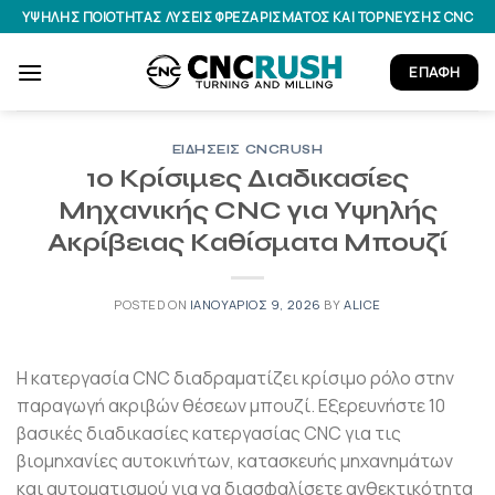
Μετάβαση
ΥΨΗΛΉΣ ΠΟΙΌΤΗΤΑΣ ΛΎΣΕΙΣ ΦΡΕΖΑΡΊΣΜΑΤΟΣ ΚΑΙ ΤΌΡΝΕΥΣΗΣ CNC
στο
περιεχόμενο
ΕΠΑΦΉ
ΕΙΔΉΣΕΙΣ CNCRUSH
10 Κρίσιμες Διαδικασίες
Μηχανικής CNC για Υψηλής
Ακρίβειας Καθίσματα Μπουζί
POSTED ON
ΙΑΝΟΥΆΡΙΟΣ 9, 2026
BY
ALICE
Η κατεργασία CNC διαδραματίζει κρίσιμο ρόλο στην
παραγωγή ακριβών θέσεων μπουζί. Εξερευνήστε 10
βασικές διαδικασίες κατεργασίας CNC για τις
βιομηχανίες αυτοκινήτων, κατασκευής μηχανημάτων
και αυτοματισμού για να διασφαλίσετε ανθεκτικότητα