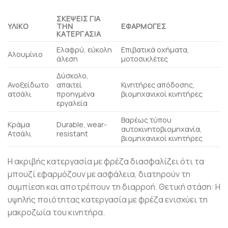
ΣΚΈΨΕΙΣ ΓΙΑ
ΥΛΙΚΌ
ΤΗΝ
ΕΦΑΡΜΟΓΈΣ
ΚΑΤΕΡΓΑΣΊΑ
Ελαφρύ, εύκολη
Επιβατικά οχήματα,
Αλουμίνιο
άλεση
μοτοσικλέτες
Δύσκολο,
Ανοξείδωτο
απαιτεί
Κινητήρες απόδοσης,
ατσάλι
προηγμένα
βιομηχανικοί κινητήρες
εργαλεία
Βαρέως τύπου
Κράμα
Durable, wear-
αυτοκινητοβιομηχανία,
Ατσάλι
resistant
βιομηχανικοί κινητήρες
Η ακριβής κατεργασία με φρέζα διασφαλίζει ότι τα
μπουζί εφαρμόζουν με ασφάλεια, διατηρούν τη
συμπίεση και αποτρέπουν τη διαρροή. Θετική στάση: Η
υψηλής ποιότητας κατεργασία με φρέζα ενισχύει τη
μακροζωία του κινητήρα.