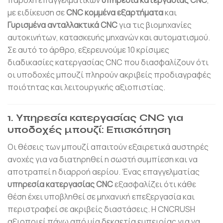
παροχή επαγγελματικών
υπηρεσία κατεργασίας CNC
,
με ειδίκευση σε
CNC κομμένα εξαρτήματα
και
Γυρισμένα ανταλλακτικά CNC
για τις βιομηχανίες
αυτοκινήτων, κατασκευής μηχανών και αυτοματισμού.
Σε αυτό το άρθρο, εξερευνούμε 10 κρίσιμες
διαδικασίες κατεργασίας CNC που διασφαλίζουν ότι
οι υποδοχές μπουζί πληρούν ακριβείς προδιαγραφές
ποιότητας και λειτουργικής αξιοπιστίας.
1. Υπηρεσία κατεργασίας CNC για
υποδοχές μπουζί: Επισκόπηση
Οι θέσεις των μπουζί απαιτούν εξαιρετικά αυστηρές
ανοχές για να διατηρηθεί η σωστή συμπίεση και να
αποτραπεί η διαρροή αερίου. Ένας επαγγελματίας
υπηρεσία κατεργασίας CNC
εξασφαλίζει ότι κάθε
θέση έχει υποβληθεί σε μηχανική επεξεργασία και
περιστραφεί σε ακριβείς διαστάσεις. Η CNCRUSH
αξιοποιεί πάνω από μία δεκαετία εμπειρίας για να