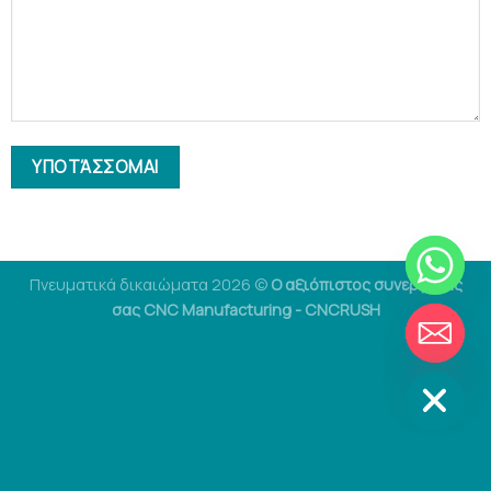
Πνευματικά δικαιώματα 2026 ©
Ο αξιόπιστος συνεργάτης
σας CNC Manufacturing - CNCRUSH
ΣΥΝΟΜΙΛΊΑΣ
ΑΠΌΚΡΥΨΗ