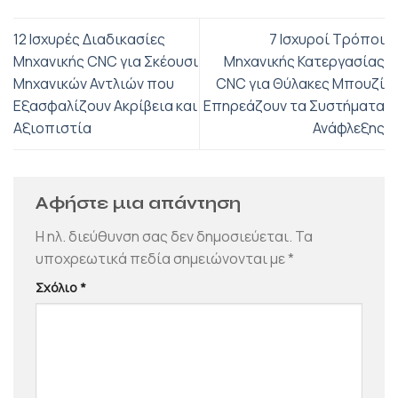
12 Ισχυρές Διαδικασίες
7 Ισχυροί Τρόποι
Μηχανικής CNC για Σκέουσι
Μηχανικής Κατεργασίας
Μηχανικών Αντλιών που
CNC για Θύλακες Μπουζί
Εξασφαλίζουν Ακρίβεια και
Επηρεάζουν τα Συστήματα
Αξιοπιστία
Ανάφλεξης
Αφήστε μια απάντηση
Η ηλ. διεύθυνση σας δεν δημοσιεύεται.
Τα
υποχρεωτικά πεδία σημειώνονται με
*
Σχόλιο
*