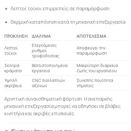
Λεπτοί τοίχοι επιρρεπείς σε παραμόρφωση
Θερμική καταπόνηση κατά τη μηχανική επεξεργασία
ΠΡΌΚΛΗΣΗ
ΔΙΆΛΥΜΑ
ΑΠΟΤΈΛΕΣΜΑ
Ελεγχόμενες
Λεπτοί
Αποφεύγει την
ρυθμοί
τοίχοι
παραμόρφωση
τροφοδοσίας
Σκληρά
Βελτιστοποιημένα
Μακρύτερη διάρκεια
κράματα
εργαλεία
ζωής του εργαλείου
Υψηλή
CNC πολλαπλών
Συνεπής ποιότητα
ακρίβεια
αξόνων
νήματος
Αρνητική συναισθηματική φόρτιση: Η ανεπαρκής
μηχανική επεξεργασία μπορεί να οδηγήσει σε βλάβες
κινητήρα και ακριβές επισκευές.