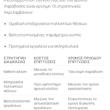
Η εξισορρόπηση του κόστους και του χρόνου
παράδοσης είναι κρίσιμη. Οι στρατηγικές
περιλαμβάνουν:
Ομαδική επεξεργασία πολλαπλών θέσεων
Βελτιστοποιημένες παράμετροι κοπής
Προηγμένα εργαλεία για σκληρά υλικά
ΣΤΡΑΤΗΓΙΚΉ
ΚΌΣΤΟΣ
ΧΡΌΝΟΣ ΠΡΟΌΔΟΥ
ΔΙΑΔΙΚΑΣΊΑΣ
ΕΠΙΠΤΏΣΕΙΣ
ΕΠΙΠΤΏΣΕΙΣ
Μειώνει το
Κάθετη άλεση
Ταχύτερη παράδοση
μοναδιαίο κόστος
Κάτεργασία
Λίγο υψηλότερο
Μειώνει τον χρόνο
πολλαπλών
αρχικό κόστος
εγκατάστασης
αξόνων
Μειώνει την
Ελαχιστοποιεί το
Βελτιστοποίηση
αντικατάσταση
χρόνο διακοπής
εργαλείων
εργαλείων
λειτουργίας