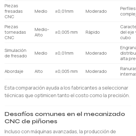
Piezas
Perfile
fresadas
Medio
±0,01mm
Moderado
comple
CNC
Piezas
Caracte
Medio-
torneadas
±0,005 mm
Rápido
del eje 
Alto
CNC
cubo
Engran
Simulación
Medio
±0,01mm
Moderado
distrib
de fresado
alta pr
Ranura
Abordaje
Alto
±0,005 mm
Moderado
interna
Esta comparación ayuda a los fabricantes a seleccionar
técnicas que optimicen tanto el costo como la precisión.
Desafíos comunes en el mecanizado
CNC de piñones
Incluso con máquinas avanzadas, la producción de