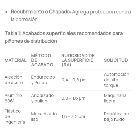
Recubrimiento o Chapado:
Agrega protección contra
la corrosión
Tabla 1: Acabados superficiales recomendados para
piñones de distribución
MÉTODO
RUGOSIDAD DE
MATERIAL
DE
LA SUPERFICIE
SOLICITUD
ACABADO
(RA)
Automoción
Aleación
Endurecido
0,4 – 0,8 µm
de alto
de acero
y Pulido
torque
Aluminio
Anodizado
Maquinaria
0,8 – 1,6 µm
6061
y pulido
ligera
Plástico
Mecanizado
Robótica de
de
1,6 – 3,2 µm
liso
bajo ruido
Ingeniería