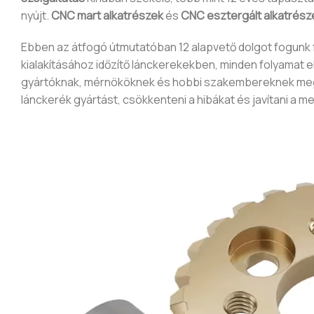
nyújt.
CNC mart alkatrészek
és
CNC esztergált alkatrész
Ebben az átfogó útmutatóban 12 alapvető dolgot fogunk f
kialakításához időzítő lánckerekekben, minden folyamat 
gyártóknak, mérnököknek és hobbi szakembereknek megér
lánckerék gyártást, csökkenteni a hibákat és javítani a me