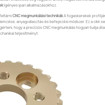
ek
Igényes ipari alkalmazásokhoz.
eltárni
CNC megmunkálási technikák
A fogaskerekek profiljá
elemzése, anyagválasztás és befejezési módszer. Ez a cikk se
teni, hogy a precíziós CNC megmunkálás hogyan tudja átala
chanikai teljesítményt.