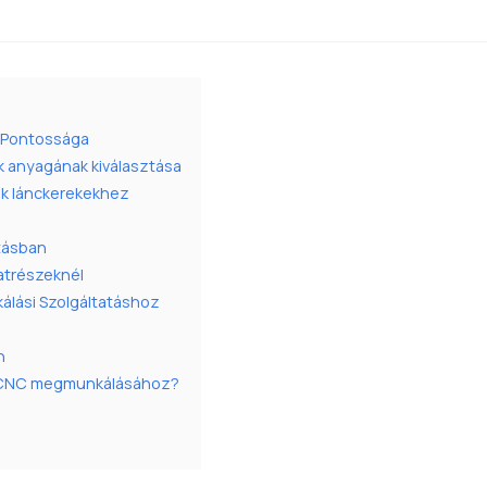
l Pontossága
k anyagának kiválasztása
ők lánckerekekhez
tásban
atrészeknél
álási Szolgáltatáshoz
n
k CNC megmunkálásához?