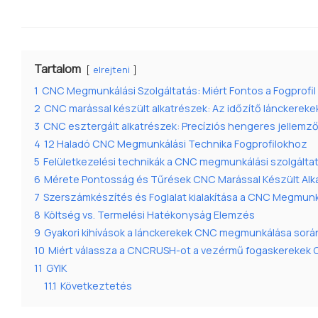
Tartalom
elrejteni
1
CNC Megmunkálási Szolgáltatás: Miért Fontos a Fogprofi
2
CNC marással készült alkatrészek: Az időzítő lánckereke
3
CNC esztergált alkatrészek: Precíziós hengeres jellemz
4
12 Haladó CNC Megmunkálási Technika Fogprofilokhoz
5
Felületkezelési technikák a CNC megmunkálási szolgálta
6
Mérete Pontosság és Tűrések CNC Marással Készült Alk
7
Szerszámkészítés és Foglalat kialakítása a CNC Megmunk
8
Költség vs. Termelési Hatékonyság Elemzés
9
Gyakori kihívások a lánckerekek CNC megmunkálása sorá
10
Miért válassza a CNCRUSH-ot a vezérmű fogaskereke
11
GYIK
11.1
Következtetés