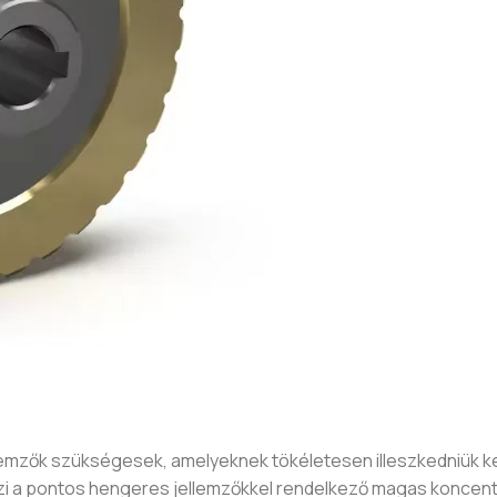
emzők szükségesek, amelyeknek tökéletesen illeszkedniük ke
i a pontos hengeres jellemzőkkel rendelkező magas koncentr