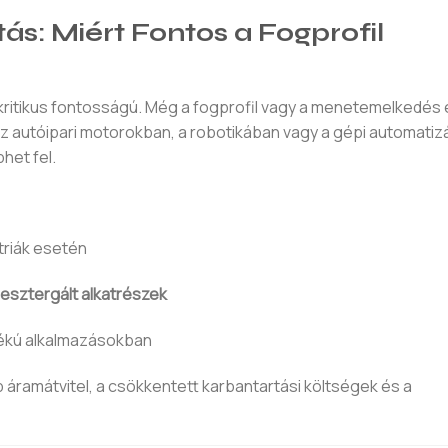
s: Miért Fontos a Fogprofil
 kritikus fontosságú. Még a fogprofil vagy a menetemelkedés
az autóipari motorokban, a robotikában vagy a gépi automatizá
het fel.
riák esetén
esztergált alkatrészek
tékú alkalmazásokban
áramátvitel, a csökkentett karbantartási költségek és a