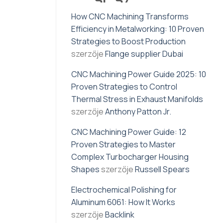
How CNC Machining Transforms
Efficiency in Metalworking: 10 Proven
Strategies to Boost Production
szerzője
Flange supplier Dubai
CNC Machining Power Guide 2025: 10
Proven Strategies to Control
Thermal Stress in Exhaust Manifolds
szerzője
Anthony Patton Jr.
CNC Machining Power Guide: 12
Proven Strategies to Master
Complex Turbocharger Housing
Shapes
szerzője
Russell Spears
Electrochemical Polishing for
Aluminum 6061: How It Works
szerzője
Backlink