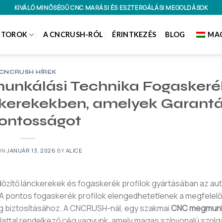
KIVÁLÓ MINŐSÉGŰ CNC MARÁSI ÉS ESZTERGÁLÁSI MEGOLDÁSOK
KTOROK
A CNCRUSH-RÓL
ÉRINTKEZÉS
BLOG
MA
CNCRUSH HÍREK
unkálási Technika Fogaskeré
nckerekekben, amelyek Garantá
ontosságot
ON
JANUÁR 13, 2026
BY
ALICE
dőzítő lánckerekek és fogaskerék profilok gyártásában az aut
A pontos fogaskerék profilok elengedhetetlenek a megfelelő
ság biztosításához. A CNCRUSH-nál, egy szakmai
CNC megmunk
lattal rendelkező cég vagyunk, amely magas színvonalú szolg