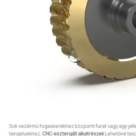
Sok vezérmű fogaskerékhez központi furat vagy agy jell
tengelyekhez.
CNC esztergált alkatrészek
Lehetővé tesz