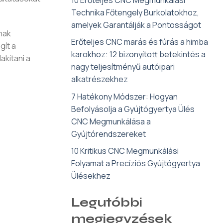
Technika Főtengely Burkolatokhoz,
amelyek Garantálják a Pontosságot
nak
Erőteljes CNC marás és fúrás a himba
gít a
karokhoz: 12 bizonyított betekintés a
kítani a
nagy teljesítményű autóipari
alkatrészekhez
7 Hatékony Módszer: Hogyan
Befolyásolja a Gyújtógyertya Ülés
CNC Megmunkálása a
Gyújtórendszereket
10 Kritikus CNC Megmunkálási
Folyamat a Precíziós Gyújtógyertya
Ülésekhez
Legutóbbi
megjegyzések