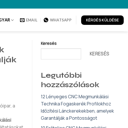
KÉRDÉS KÜLDÉSE
GYAR
EMAIL
WHATSAPP
Keresés
k
KERESÉS
lják
Legutóbbi
hozzászólások
12 Lényeges CNC Megmunkálási
Technika Fogaskerék Profilokhoz
óipar, a
Időzítési Lánckerekekben, amelyek
Garantálják a Pontosságot
álási
áltatásokat
10 Erőteljes CNC Megmunkálási