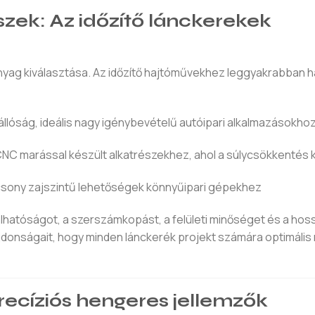
zek: Az időzítő lánckerekek
yag kiválasztása. Az időzítő hajtóművekhez leggyakrabban h
llóság, ideális nagy igénybevételű autóipari alkalmazásokho
 CNC marással készült alkatrészekhez, ahol a súlycsökkentés 
acsony zajszintű lehetőségek könnyűipari gépekhez
lhatóságot, a szerszámkopást, a felületi minőséget és a hos
donságait, hogy minden lánckerék projekt számára optimális
recíziós hengeres jellemzők