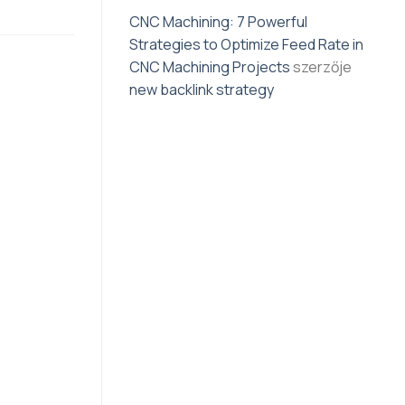
CNC Machining: 7 Powerful
Strategies to Optimize Feed Rate in
CNC Machining Projects
szerzője
new backlink strategy