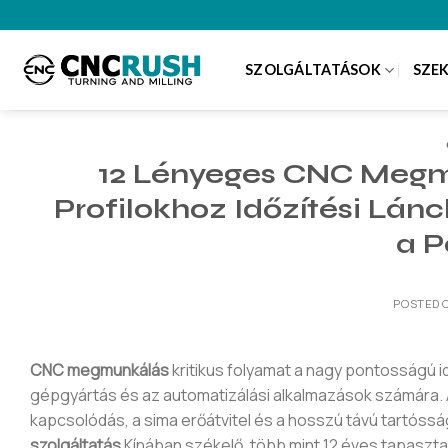
Skip
to
content
SZOLGÁLTATÁSOK
SZE
12 Lényeges CNC Megm
Profilokhoz Időzítési Lá
a P
POSTED 
CNC megmunkálás
kritikus folyamat a nagy pontosságú i
gépgyártás és az automatizálási alkalmazások számára. 
kapcsolódás, a sima erőátvitel és a hosszú távú tartós
szolgáltatás
Kínában székelő, több mint 12 éves tapaszta