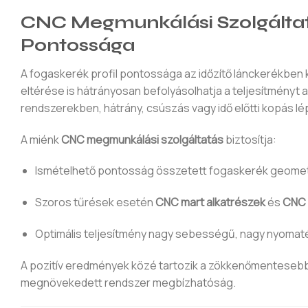
CNC Megmunkálási Szolgáltatá
Pontossága
A fogaskerék profil pontossága az időzítő lánckerékben
eltérése is hátrányosan befolyásolhatja a teljesítményt 
rendszerekben, hátrány, csúszás vagy idő előtti kopás lép
A miénk
CNC megmunkálási szolgáltatás
biztosítja:
Ismételhető pontosság összetett fogaskerék geomet
Szoros tűrések esetén
CNC mart alkatrészek
és
CNC 
Optimális teljesítmény nagy sebességű, nagy nyoma
A pozitív eredmények közé tartozik a zökkenőmentesebb 
megnövekedett rendszer megbízhatóság.