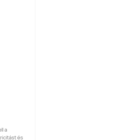
ll a
icitást és