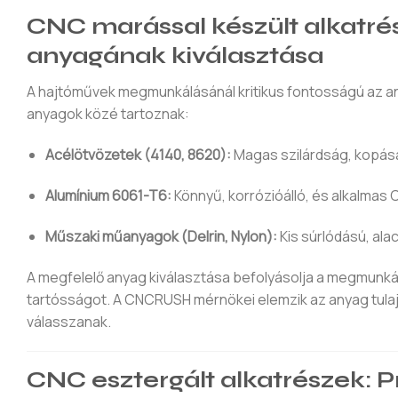
CNC marással készült alkatrés
anyagának kiválasztása
A hajtóművek megmunkálásánál kritikus fontosságú az an
anyagok közé tartoznak:
Acélötvözetek (4140, 8620):
Magas szilárdság, kopásá
Alumínium 6061-T6:
Könnyű, korrózióálló, és alkalmas
Műszaki műanyagok (Delrin, Nylon):
Kis súrlódású, al
A megfelelő anyag kiválasztása befolyásolja a megmunká
tartósságot. A CNCRUSH mérnökei elemzik az anyag tulaj
válasszanak.
CNC esztergált alkatrészek: P