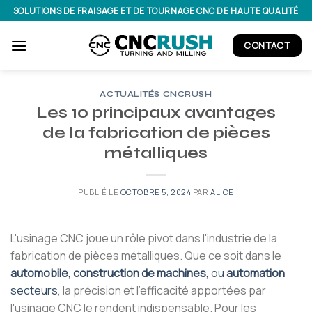
Passer
SOLUTIONS DE FRAISAGE ET DE TOURNAGE CNC DE HAUTE QUALITÉ
au
contenu
CONTACT
ACTUALITÉS CNCRUSH
Les 10 principaux avantages
de la fabrication de pièces
métalliques
PUBLIÉ LE
OCTOBRE 5, 2024
PAR
ALICE
L'usinage CNC joue un rôle pivot dans l'industrie de la
fabrication de pièces métalliques. Que ce soit dans le
automobile
,
construction de machines
, ou
automation
secteurs
, la précision et l'efficacité apportées par
l'usinage CNC le rendent indispensable. Pour les