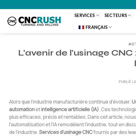
Passer
au
SERVICES
SECTEURS
contenu
FRANÇAIS
AC
L'avenir de l'usinage CNC 
PUBLIÉ L
Alors que l'industrie manufacturière continue d'évoluer,
U
automation
et
intelligence artificielle (IA)
. Ces technolog
plus efficaces, précis et rentables. Dans cet article, n
l'automatisation et l'IA remodèlent l'industrie, tout en di
de l'industrie.
Services d'usinage CNC
fournis par des lea