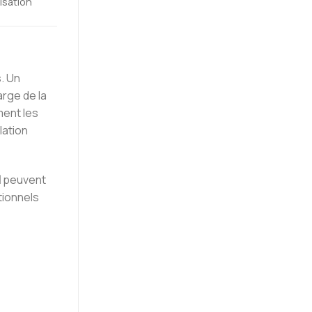
isation
. Un
arge de la
ment les
lation
H
peuvent
tionnels