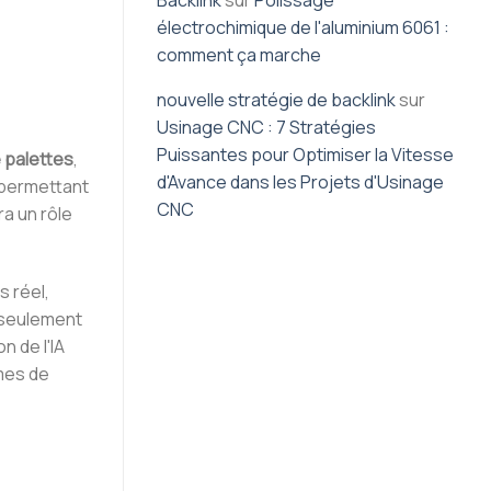
Backlink
sur
Polissage
électrochimique de l'aluminium 6061 :
comment ça marche
nouvelle stratégie de backlink
sur
Usinage CNC : 7 Stratégies
Puissantes pour Optimiser la Vitesse
 palettes
,
d'Avance dans les Projets d'Usinage
 permettant
CNC
ra un rôle
 réel,
n seulement
on de l'IA
mes de