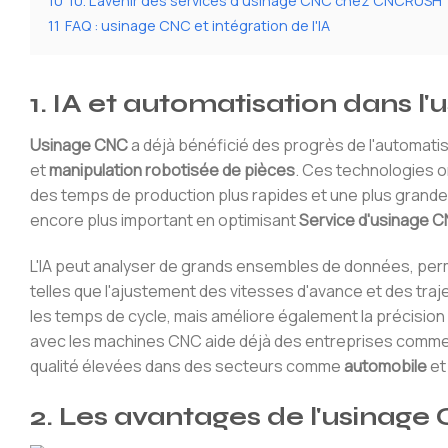
10
10. L'avenir des services d'usinage CNC chez CNCRUSH
11
FAQ : usinage CNC et intégration de l'IA
1. IA et automatisation dans l
Usinage CNC
a déjà bénéficié des progrès de l'automatis
et
manipulation robotisée de pièces
. Ces technologies o
des temps de production plus rapides et une plus grande p
encore plus important en optimisant
Service d'usinage 
L'IA peut analyser de grands ensembles de données, per
telles que l'ajustement des vitesses d'avance et des traj
les temps de cycle, mais améliore également la précisio
avec les machines CNC aide déjà des entreprises comm
qualité élevées dans des secteurs comme
automobile
e
2. Les avantages de l'usinage C