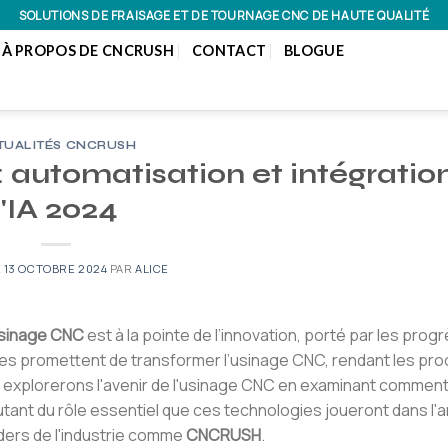
SOLUTIONS DE FRAISAGE ET DE TOURNAGE CNC DE HAUTE QUALITÉ
À PROPOS DE CNCRUSH
CONTACT
BLOGUE
TUALITÉS CNCRUSH
: automatisation et intégratio
l'IA 2024
E
13 OCTOBRE 2024
PAR
ALICE
sinage CNC
est à la pointe de l’innovation, porté par les prog
ies promettent de transformer l’usinage CNC, rendant les pr
ous explorerons l'avenir de l'usinage CNC en examinant commen
scutant du rôle essentiel que ces technologies joueront dans l'
ders de l'industrie comme
CNCRUSH
.