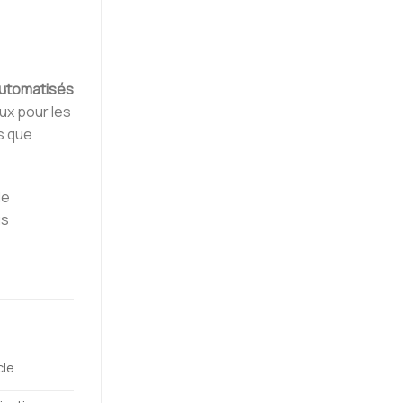
utomatisés
ux pour les
s que
de
us
le.