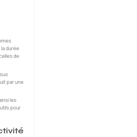
lèmes
 la durée
celles de
ssus
uit par une
insi les
utils pour
tivité