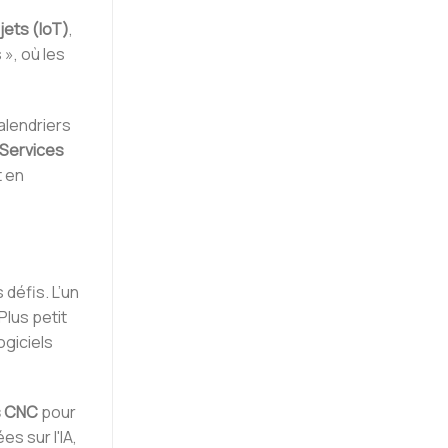
jets (IoT)
,
 », où les
alendriers
Services
t en
défis. L’un
lus petit
ogiciels
s CNC
pour
s sur l'IA,