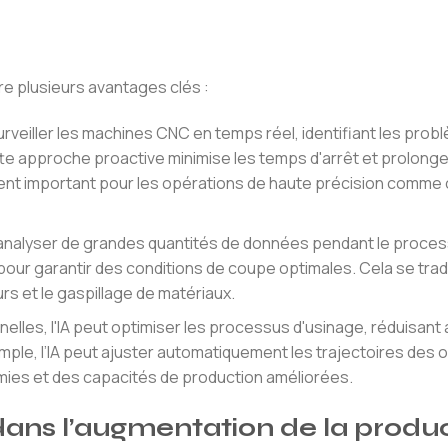
re plusieurs avantages clés :
rveiller les machines CNC en temps réel, identifiant les prob
te approche proactive minimise les temps d'arrêt et prolonge
ement important pour les opérations de haute précision comme 
analyser de grandes quantités de données pendant le proce
our garantir des conditions de coupe optimales. Cela se trad
urs et le gaspillage de matériaux.
lles, l'IA peut optimiser les processus d'usinage, réduisant a
ple, l’IA peut ajuster automatiquement les trajectoires des o
omies et des capacités de production améliorées.
 dans l’augmentation de la produc