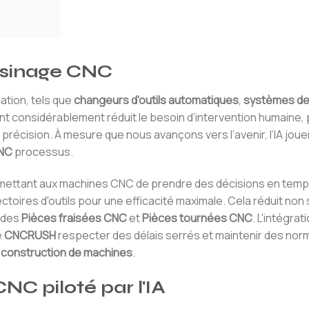
'usinage CNC
ation, tels que
changeurs d'outils automatiques
,
systèmes de
nt considérablement réduit le besoin d’intervention humaine,
récision. À mesure que nous avançons vers l’avenir, l’IA joue
CNC
processus.
mettant aux machines CNC de prendre des décisions en temps
ectoires d'outils pour une efficacité maximale. Cela réduit no
n des
Pièces fraisées CNC
et
Pièces tournées CNC
. L'intégrati
e
CNCRUSH
respecter des délais serrés et maintenir des nor
t
construction de machines
.
NC piloté par l'IA