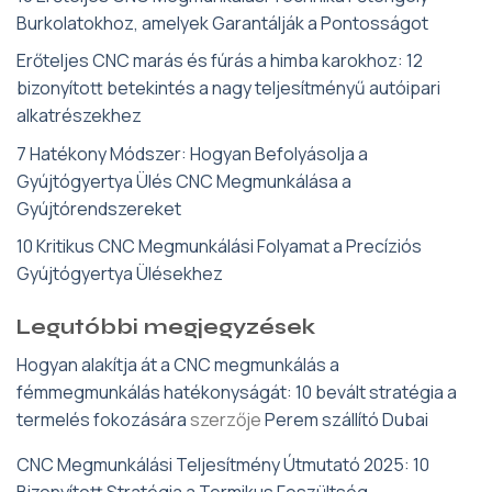
Burkolatokhoz, amelyek Garantálják a Pontosságot
Erőteljes CNC marás és fúrás a himba karokhoz: 12
bizonyított betekintés a nagy teljesítményű autóipari
alkatrészekhez
7 Hatékony Módszer: Hogyan Befolyásolja a
Gyújtógyertya Ülés CNC Megmunkálása a
Gyújtórendszereket
10 Kritikus CNC Megmunkálási Folyamat a Precíziós
Gyújtógyertya Ülésekhez
Legutóbbi megjegyzések
Hogyan alakítja át a CNC megmunkálás a
fémmegmunkálás hatékonyságát: 10 bevált stratégia a
termelés fokozására
szerzője
Perem szállító Dubai
CNC Megmunkálási Teljesítmény Útmutató 2025: 10
Bizonyított Stratégia a Termikus Feszültség