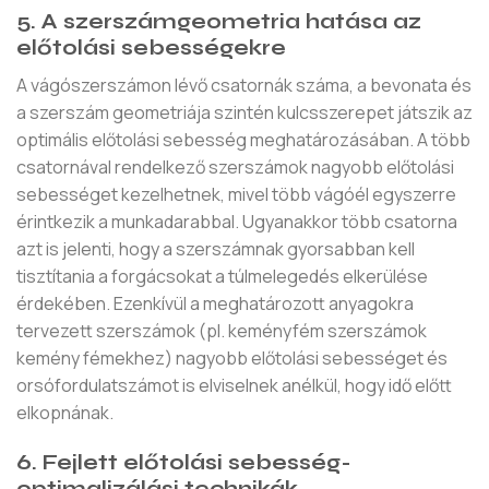
5. A szerszámgeometria hatása az
előtolási sebességekre
A vágószerszámon lévő csatornák száma, a bevonata és
a szerszám geometriája szintén kulcsszerepet játszik az
optimális előtolási sebesség meghatározásában. A több
csatornával rendelkező szerszámok nagyobb előtolási
sebességet kezelhetnek, mivel több vágóél egyszerre
érintkezik a munkadarabbal. Ugyanakkor több csatorna
azt is jelenti, hogy a szerszámnak gyorsabban kell
tisztítania a forgácsokat a túlmelegedés elkerülése
érdekében. Ezenkívül a meghatározott anyagokra
tervezett szerszámok (pl. keményfém szerszámok
kemény fémekhez) nagyobb előtolási sebességet és
orsófordulatszámot is elviselnek anélkül, hogy idő előtt
elkopnának.
6. Fejlett előtolási sebesség-
optimalizálási technikák