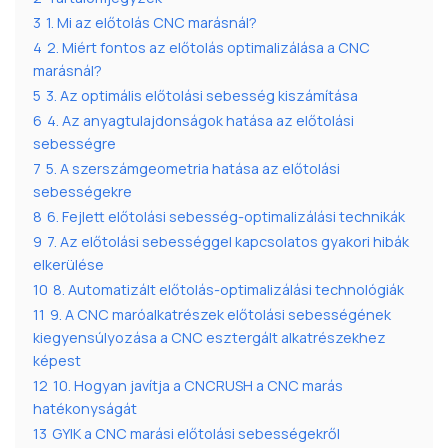
3
1. Mi az előtolás CNC marásnál?
4
2. Miért fontos az előtolás optimalizálása a CNC
marásnál?
5
3. Az optimális előtolási sebesség kiszámítása
6
4. Az anyagtulajdonságok hatása az előtolási
sebességre
7
5. A szerszámgeometria hatása az előtolási
sebességekre
8
6. Fejlett előtolási sebesség-optimalizálási technikák
9
7. Az előtolási sebességgel kapcsolatos gyakori hibák
elkerülése
10
8. Automatizált előtolás-optimalizálási technológiák
11
9. A CNC maróalkatrészek előtolási sebességének
kiegyensúlyozása a CNC esztergált alkatrészekhez
képest
12
10. Hogyan javítja a CNCRUSH a CNC marás
hatékonyságát
13
GYIK a CNC marási előtolási sebességekről