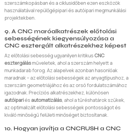
szerszámkopásban és a ciklusidőben ezen eszközök
használatával repülőgépipari és autóipari megmunkálási
projektekben.
9. A CNC maróalkatrészek előtolási
sebességének kiegyensúlyozása a
CNC esztergált alkatrészekhez képest
Az előtolási sebesség ugyanilyen kritikus
CNC
esztergálás
műveletek, ahol a szerszám helyett a
munkadarab forog. Az alapelvek azonban hasonlóak
maradnak – az előtolási sebességek az anyagtípushoz, a
szerszám geometriájához és az orsó fordulatszámához
igazodnak. Precíziós alkatrészekhez, különösen
autóipari
és
automatizálás
, ahol a tűréshatárok szűkek,
az optimalizált előtolási sebességek pontosságot és
kiváló minőségű felületi minőséget biztosítanak.
10. Hogyan javítja a CNCRUSH a CNC