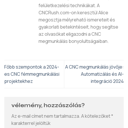
felületkezelési technikákat. A
CNCRush.com-on keresztül Alice
megosztja mélyreható ismereteit és
gyakorlati betekintéseit, hogy segítse
az olvasókat eligazodni a CNC
megmunkálás bonyolultságaiban.
Főbb szempontok a 2024-
A CNC megmunkálás jövője:
es CNC fémmegmunkálási
Automatizálás és AI-
projektekhez
integráció 2024
vélemény, hozzászólás?
Az e-mail címet nem tartalmazza.
A kötelezőket
*
karakterrel jelöltük