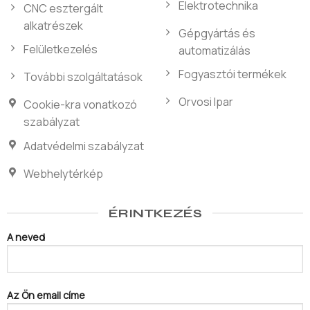
Elektrotechnika
CNC esztergált
alkatrészek
Gépgyártás és
Felületkezelés
automatizálás
Fogyasztói termékek
További szolgáltatások
Orvosi Ipar
Cookie-kra vonatkozó
szabályzat
Adatvédelmi szabályzat
Webhelytérkép
ÉRINTKEZÉS
A neved
Az Ön email címe