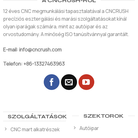
A CNCRUSH-RÓL
12 éves CNC megmunkálási tapasztalatával a CNCRUSH
precíziós esztergálási és marási szolgáltatásokat kínál
olyan iparágak számára, mint az autóipar és az
orvostudomány. A minőség ISO tanúsítvánnyal garantált.
E-mail: info@cncrush.com
Telefon: +86-13327463963
SZEKTOROK
SZOLGÁLTATÁSOK
Autóipar
CNC mart alkatrészek