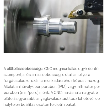
A
előtolási sebesség
a CNC megmunkálás egyik döntő
szempontja, és arra a sebességre utal, amellyel a
forgácsolószerszám a munkadarabhoz képest mozog.
Általában hüvelyk per percben (IPM) vagy milliméter per
percben (mm/perc) mérik. A CNC marásnál a nagyobb
előtolás gyorsabb anyagleválasztást tesz lehetővé, de
helytelen beállítás esetén felületi hibákat,