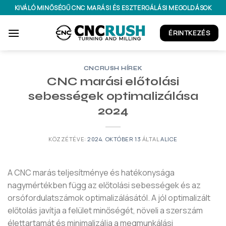
Ugrás
KIVÁLÓ MINŐSÉGŰ CNC MARÁSI ÉS ESZTERGÁLÁSI MEGOLDÁSOK
a
tartalomhoz
ÉRINTKEZÉS
CNCRUSH HÍREK
CNC marási előtolási
sebességek optimalizálása
2024
KÖZZÉTÉVE:
2024. OKTÓBER 13
ÁLTAL
ALICE
A CNC marás teljesítménye és hatékonysága
nagymértékben függ az előtolási sebességek és az
orsófordulatszámok optimalizálásától. A jól optimalizált
előtolás javítja a felület minőségét, növeli a szerszám
élettartamát és minimalizálja a megmunkálási