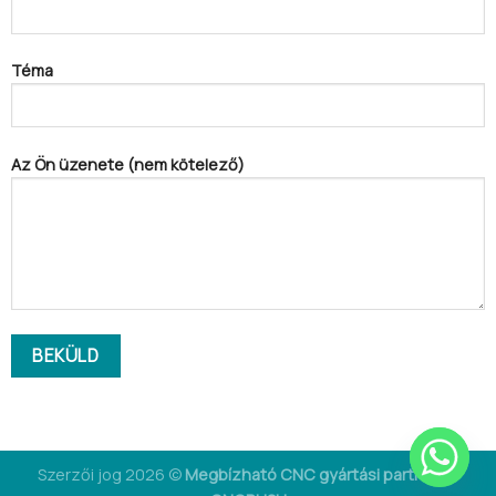
Téma
Az Ön üzenete (nem kötelező)
Szerzői jog 2026 ©
Megbízható CNC gyártási partnere -