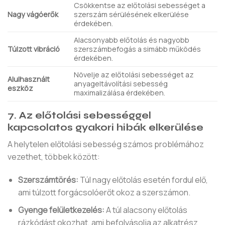
Csökkentse az előtolási sebességet a
Nagy vágóerők
szerszám sérülésének elkerülése
érdekében.
Alacsonyabb előtolás és nagyobb
Túlzott vibráció
szerszámbefogás a simább működés
érdekében.
Növelje az előtolási sebességet az
Alulhasznált
anyageltávolítási sebesség
eszköz
maximalizálása érdekében.
7. Az előtolási sebességgel
kapcsolatos gyakori hibák elkerülése
A helytelen előtolási sebesség számos problémához
vezethet, többek között:
Szerszámtörés:
Túl nagy előtolás esetén fordul elő,
ami túlzott forgácsolóerőt okoz a szerszámon.
Gyenge felületkezelés:
A túl alacsony előtolás
rázkódást okozhat, ami befolyásolja az alkatrész