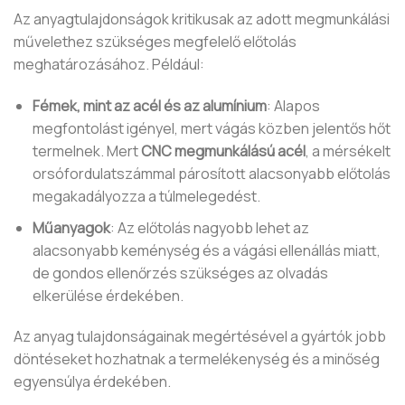
Az anyagtulajdonságok kritikusak az adott megmunkálási
művelethez szükséges megfelelő előtolás
meghatározásához. Például:
Fémek, mint az acél és az alumínium
: Alapos
megfontolást igényel, mert vágás közben jelentős hőt
termelnek. Mert
CNC megmunkálású acél
, a mérsékelt
orsófordulatszámmal párosított alacsonyabb előtolás
megakadályozza a túlmelegedést.
Műanyagok
: Az előtolás nagyobb lehet az
alacsonyabb keménység és a vágási ellenállás miatt,
de gondos ellenőrzés szükséges az olvadás
elkerülése érdekében.
Az anyag tulajdonságainak megértésével a gyártók jobb
döntéseket hozhatnak a termelékenység és a minőség
egyensúlya érdekében.