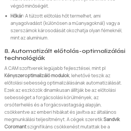
végső minőségét.
Hőkár:
A túlzott előtolás hőt termelhet, ami
anyagolvadást (különösen a műanyagoknál) vagy a
szerszámok károsodását okozhatja olyan fémeknél,
mint az alumínium.
8. Automatizált előtolás-optimalizálási
technológiák
A CAM szoftverek legújabb fejlesztései, mint pl
Kényszeroptimalizáló modulok
, lehetővé teszik az
előtolási sebesség optimalizálásának automatizálását.
Ezek az eszközök dinamikusan állítják be az előtolási
sebességet a forgácsolási körülmények, az
orsóterhelés és a forgácsvastagság alapján,
csökkentve az emberi hibákat és javítva az általános
megmunkálási teljesítményt. A cégek szeretik
Sandvik
Coromant
szignifikáns csökkenést mutattak be a