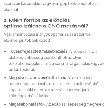
szerszámkárosodást vagy akár gép tönkremenetelt is
okozhat.
2. Miért fontos az előtolás
optimalizálása a CNC marásnál?
A takarmányozási arányok optimalizálása számos
előnnyel jár, többek között:
Továbbfejlesztett felületkezelés:
A jól kiszámított
előtolási sebesség csökkentheti az olyan
tökéletlenségeket, mint a sorja, a forgácsolás vagy az
érdes textúrák.
Megnövelt szerszámélettartam:
Ha az előtolási
sebességet optimalizáljuk, a szerszámok kevésbé
kopnak, csökkentve a szerszámcserével járó
költségeket és állásidőt.
Magasabb hatásfok:
Az előtolási sebesség megfelelő