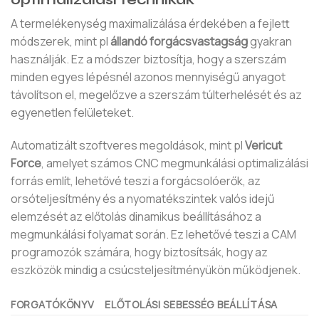
A termelékenység maximalizálása érdekében a fejlett
módszerek, mint pl
állandó forgácsvastagság
gyakran
használják. Ez a módszer biztosítja, hogy a szerszám
minden egyes lépésnél azonos mennyiségű anyagot
távolítson el, megelőzve a szerszám túlterhelését és az
egyenetlen felületeket.
Automatizált szoftveres megoldások, mint pl
Vericut
Force
, amelyet számos CNC megmunkálási optimalizálási
forrás említ, lehetővé teszi a forgácsolóerők, az
orsóteljesítmény és a nyomatékszintek valós idejű
elemzését az előtolás dinamikus beállításához a
megmunkálási folyamat során. Ez lehetővé teszi a CAM
programozók számára, hogy biztosítsák, hogy az
eszközök mindig a csúcsteljesítményükön működjenek.
FORGATÓKÖNYV
ELŐTOLÁSI SEBESSÉG BEÁLLÍTÁSA