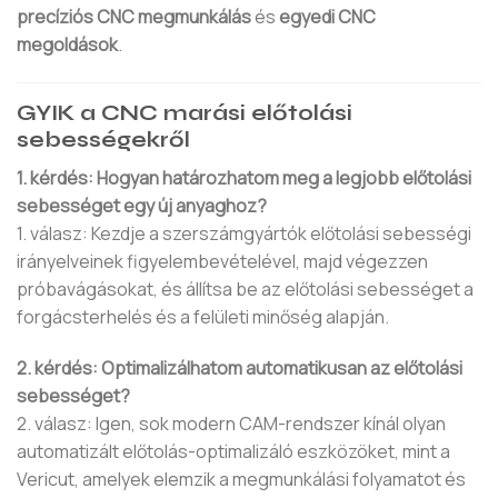
precíziós CNC megmunkálás
és
egyedi CNC
megoldások
.
GYIK a CNC marási előtolási
sebességekről
1. kérdés: Hogyan határozhatom meg a legjobb előtolási
sebességet egy új anyaghoz?
1. válasz: Kezdje a szerszámgyártók előtolási sebességi
irányelveinek figyelembevételével, majd végezzen
próbavágásokat, és állítsa be az előtolási sebességet a
forgácsterhelés és a felületi minőség alapján.
2. kérdés: Optimalizálhatom automatikusan az előtolási
sebességet?
2. válasz: Igen, sok modern CAM-rendszer kínál olyan
automatizált előtolás-optimalizáló eszközöket, mint a
Vericut, amelyek elemzik a megmunkálási folyamatot és