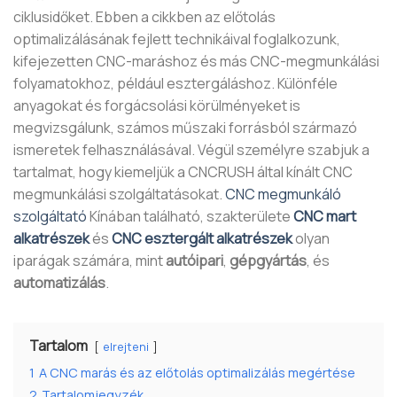
ciklusidőket. Ebben a cikkben az előtolás
optimalizálásának fejlett technikáival foglalkozunk,
kifejezetten CNC-maráshoz és más CNC-megmunkálási
folyamatokhoz, például esztergáláshoz. Különféle
anyagokat és forgácsolási körülményeket is
megvizsgálunk, számos műszaki forrásból származó
ismeretek felhasználásával. Végül személyre szabjuk a
tartalmat, hogy kiemeljük a CNCRUSH által kínált CNC
megmunkálási szolgáltatásokat.
CNC megmunkáló
szolgáltató
Kínában található, szakterülete
CNC mart
alkatrészek
és
CNC esztergált alkatrészek
olyan
iparágak számára, mint
autóipari
,
gépgyártás
, és
automatizálás
.
Tartalom
elrejteni
1
A CNC marás és az előtolás optimalizálás megértése
2
Tartalomjegyzék