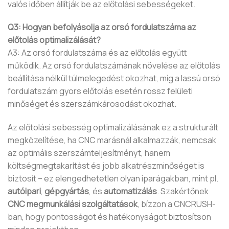
valós időben állítják be az előtolási sebességeket.
Q3: Hogyan befolyásolja az orsó fordulatszáma az
előtolás optimalizálását?
A3: Az orsó fordulatszáma és az előtolás együtt
működik. Az orsó fordulatszámának növelése az előtolás
beállítása nélkül túlmelegedést okozhat, míg a lassú orsó
fordulatszám gyors előtolás esetén rossz felületi
minőséget és szerszámkárosodást okozhat.
Az előtolási sebesség optimalizálásának ez a strukturált
megközelítése, ha CNC marásnál alkalmazzák, nemcsak
az optimális szerszámteljesítményt, hanem
költségmegtakarítást és jobb alkatrészminőséget is
biztosít – ez elengedhetetlen olyan iparágakban, mint pl.
autóipari
,
gépgyártás
, és
automatizálás
. Szakértőnek
CNC megmunkálási szolgáltatások
, bízzon a CNCRUSH-
ban, hogy pontosságot és hatékonyságot biztosítson