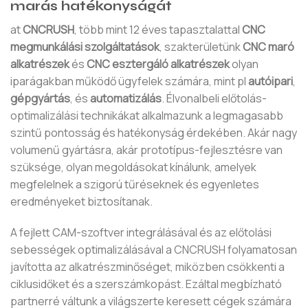
marás hatékonyságát
at
CNCRUSH
, több mint 12 éves tapasztalattal
CNC
megmunkálási szolgáltatások
, szakterületünk
CNC maró
alkatrészek
és
CNC esztergáló alkatrészek
olyan
iparágakban működő ügyfelek számára, mint pl
autóipari
,
gépgyártás
, és
automatizálás
. Élvonalbeli előtolás-
optimalizálási technikákat alkalmazunk a legmagasabb
szintű pontosság és hatékonyság érdekében. Akár nagy
volumenű gyártásra, akár prototípus-fejlesztésre van
szüksége, olyan megoldásokat kínálunk, amelyek
megfelelnek a szigorú tűréseknek és egyenletes
eredményeket biztosítanak.
A fejlett CAM-szoftver integrálásával és az előtolási
sebességek optimalizálásával a CNCRUSH folyamatosan
javította az alkatrészminőséget, miközben csökkenti a
ciklusidőket és a szerszámkopást. Ezáltal megbízható
partnerré váltunk a világszerte keresett cégek számára