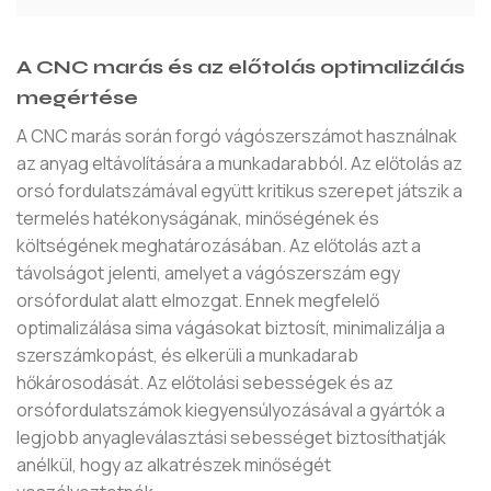
A CNC marás és az előtolás optimalizálás
megértése
A CNC marás során forgó vágószerszámot használnak
az anyag eltávolítására a munkadarabból. Az előtolás az
orsó fordulatszámával együtt kritikus szerepet játszik a
termelés hatékonyságának, minőségének és
költségének meghatározásában. Az előtolás azt a
távolságot jelenti, amelyet a vágószerszám egy
orsófordulat alatt elmozgat. Ennek megfelelő
optimalizálása sima vágásokat biztosít, minimalizálja a
szerszámkopást, és elkerüli a munkadarab
hőkárosodását. Az előtolási sebességek és az
orsófordulatszámok kiegyensúlyozásával a gyártók a
legjobb anyagleválasztási sebességet biztosíthatják
anélkül, hogy az alkatrészek minőségét