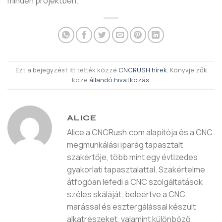
minden projektben.
Ezt a bejegyzést itt tették közzé
CNCRUSH hírek
. Könyvjelzők
közé
állandó hivatkozás
.
ALICE
Alice a CNCRush.com alapítója és a CNC
megmunkálási iparág tapasztalt
szakértője, több mint egy évtizedes
gyakorlati tapasztalattal. Szakértelme
átfogóan lefedi a CNC szolgáltatások
széles skáláját, beleértve a CNC
marással és esztergálással készült
alkatrészeket, valamint különböző