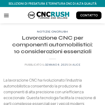
Salta
SOLUZIONI DI FRESATURA E TORNITURA CNC DI ALTA QUALITÀ
ai
contenuti
CONTATTO
NOTIZIE CNCRUSH
Lavorazione CNC per
componenti automobilistici:
10 considerazioni essenziali
PUBBLICATO IL
GENNAIO 8, 2025
DA
ALICE
La lavorazione CNC ha rivoluzionato l’industria
automobilistica consentendo la produzione di
componenti di alta precisione con un’efficienza
eccezionale. Questa tecnologia facilita la creazione di
parti complesse essenziali per i veicoli moderni,