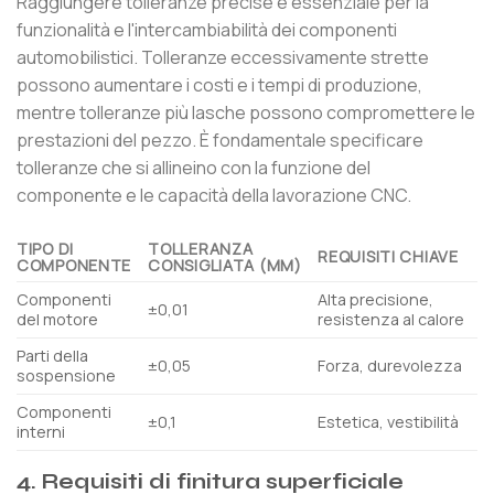
Raggiungere tolleranze precise è essenziale per la
funzionalità e l'intercambiabilità dei componenti
automobilistici. Tolleranze eccessivamente strette
possono aumentare i costi e i tempi di produzione,
mentre tolleranze più lasche possono compromettere le
prestazioni del pezzo. È fondamentale specificare
tolleranze che si allineino con la funzione del
componente e le capacità della lavorazione CNC.
TIPO DI
TOLLERANZA
REQUISITI CHIAVE
COMPONENTE
CONSIGLIATA (MM)
Componenti
Alta precisione,
±0,01
del motore
resistenza al calore
Parti della
±0,05
Forza, durevolezza
sospensione
Componenti
±0,1
Estetica, vestibilità
interni
4. Requisiti di finitura superficiale