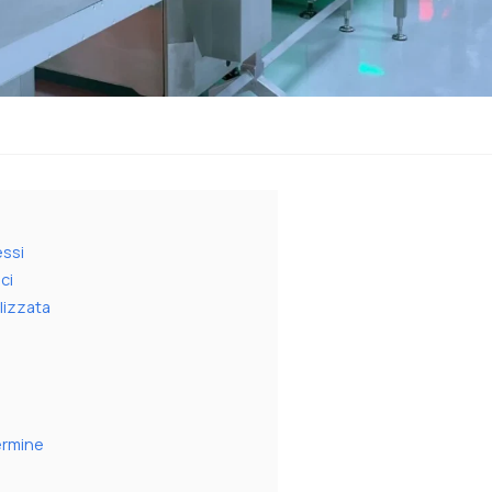
essi
ci
lizzata
termine