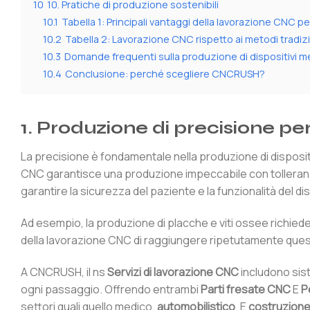
10
10. Pratiche di produzione sostenibili
10.1
Tabella 1: Principali vantaggi della lavorazione CNC pe
10.2
Tabella 2: Lavorazione CNC rispetto ai metodi tradizi
10.3
Domande frequenti sulla produzione di dispositivi m
10.4
Conclusione: perché scegliere CNCRUSH?
1. Produzione di precisione 
La precisione è fondamentale nella produzione di disposit
CNC garantisce una produzione impeccabile con tolleranze
garantire la sicurezza del paziente e la funzionalità del di
Ad esempio, la produzione di placche e viti ossee richied
della lavorazione CNC di raggiungere ripetutamente questa 
A CNCRUSH, il ns
Servizi di lavorazione CNC
includono sis
ogni passaggio. Offrendo entrambi
Parti fresate CNC
E
P
settori quali quello medico,
automobilistico
, E
costruzione