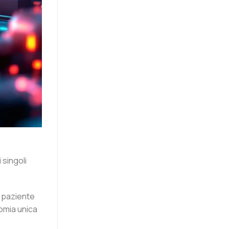
 singoli
n paziente
tomia unica