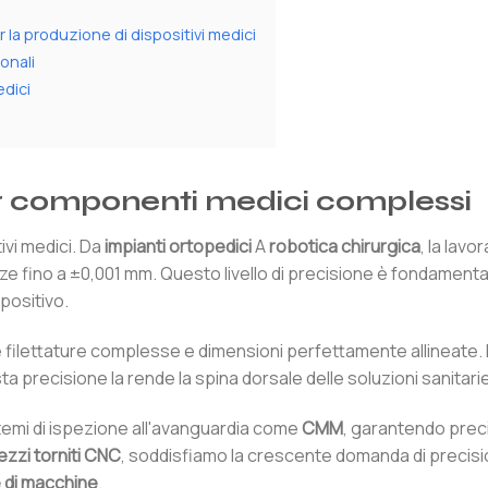
r la produzione di dispositivi medici
onali
edici
per componenti medici complessi
ivi medici. Da
impianti ortopedici
A
robotica chirurgica
, la lavo
 fino a ±0,001 mm. Questo livello di precisione è fondamenta
spositivo.
e filettature complesse e dimensioni perfettamente allineate.
precisione la rende la spina dorsale delle soluzioni sanitarie
temi di ispezione all'avanguardia come
CMM
, garantendo prec
ezzi torniti CNC
, soddisfiamo la crescente domanda di precisi
 di macchine
.