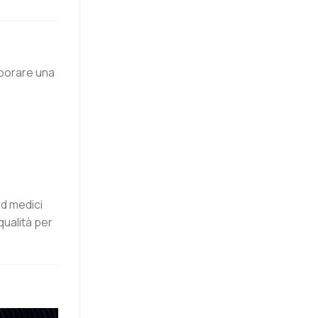
aborare una
rd medici
qualità per
a