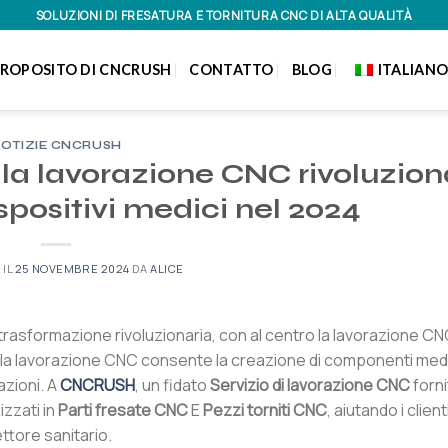
SOLUZIONI DI FRESATURA E TORNITURA CNC DI ALTA QUALITÀ
PROPOSITO DI CNCRUSH
CONTATTO
BLOG
ITALIAN
OTIZIE CNCRUSH
 la lavorazione CNC rivoluzion
spositivi medici nel 2024
 IL
25 NOVEMBRE 2024
DA
ALICE
trasformazione rivoluzionaria, con al centro la lavorazione CN
, la lavorazione CNC consente la creazione di componenti medi
azioni. A
CNCRUSH
, un fidato
Servizio di lavorazione CNC
forn
izzati in
Parti fresate CNC
E
Pezzi torniti CNC
, aiutando i client
ttore sanitario.