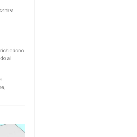
ornire
e richiedono
do ai
un
ne,