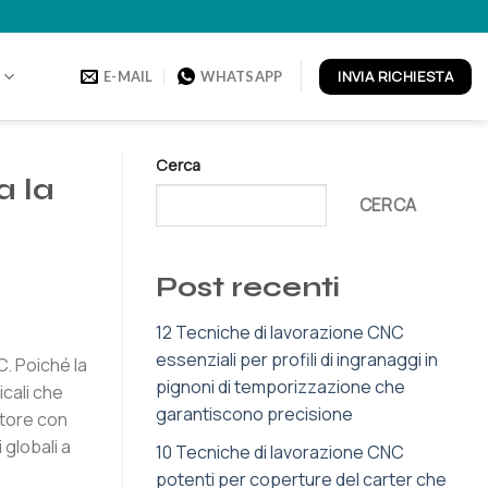
INVIA RICHIESTA
O
E-MAIL
WHATSAPP
Cerca
a la
CERCA
Post recenti
12 Tecniche di lavorazione CNC
essenziali per profili di ingranaggi in
C. Poiché la
pignoni di temporizzazione che
cali che
garantiscono precisione
itore con
i globali a
10 Tecniche di lavorazione CNC
potenti per coperture del carter che