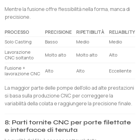
Mentre la fusione offre flessibilità nella forma, manca di
precisione.
PROCESSO
PRECISIONE
RIPETIBILITÀ
RELIABILITY
Solo Casting
Basso
Medio
Medio
Lavorazione
Molto alto
Molto alto
Alto
CNC soltanto
Fusione +
Alto
Alto
Eccellente
lavorazione CNC
La maggior parte delle pompe dell'olio ad alte prestazioni
si basa sulla produzione CNC per correggere la
variabilità della colata e raggiungere la precisione finale.
8: Parti tornite CNC per porte filettate
e interfacce di tenuta