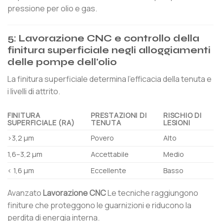
pressione per olio e gas.
5: Lavorazione CNC e controllo della
finitura superficiale negli alloggiamenti
delle pompe dell'olio
La finitura superficiale determina l'efficacia della tenuta e
i livelli di attrito.
FINITURA
PRESTAZIONI DI
RISCHIO DI
SUPERFICIALE (RA)
TENUTA
LESIONI
>3,2 µm
Povero
Alto
1,6–3,2 µm
Accettabile
Medio
< 1,6 µm
Eccellente
Basso
Avanzato
Lavorazione CNC
Le tecniche raggiungono
finiture che proteggono le guarnizioni e riducono la
perdita di energia interna.