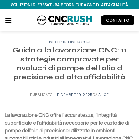
Salta
SOLUZIONI DI FRESATURA E TORNITURA CNC DI ALTA QUALITÀ
ai
contenuti
CONTATTO
NOTIZIE CNCRUSH
Guida alla lavorazione CNC: 11
strategie comprovate per
involucri di pompe dell'olio di
precisione ad alta affidabilità
PUBBLICATO IL
DICEMBRE 19, 2025
DA
ALICE
La lavorazione CNC offre l'accuratezza, l'integrità
superficiale e l'affidabilità necessarie per le custodie di
pompe dell'olio di precisione utilizzate in ambienti
automobilistici e industriali impegnativi. Lavorazione CNC