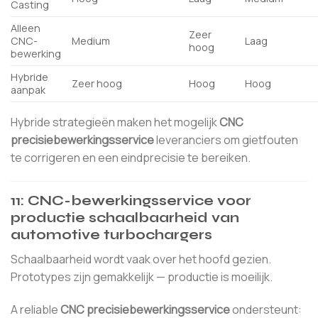
Casting
Alleen
Zeer
CNC-
Medium
Laag
hoog
bewerking
Hybride
Zeer hoog
Hoog
Hoog
aanpak
Hybride strategieën maken het mogelijk
CNC
precisiebewerkingsservice
leveranciers om gietfouten
te corrigeren en een eindprecisie te bereiken.
11: CNC-bewerkingsservice voor
productie schaalbaarheid van
automotive turbochargers
Schaalbaarheid wordt vaak over het hoofd gezien.
Prototypes zijn gemakkelijk — productie is moeilijk.
A reliable
CNC precisiebewerkingsservice
ondersteunt: