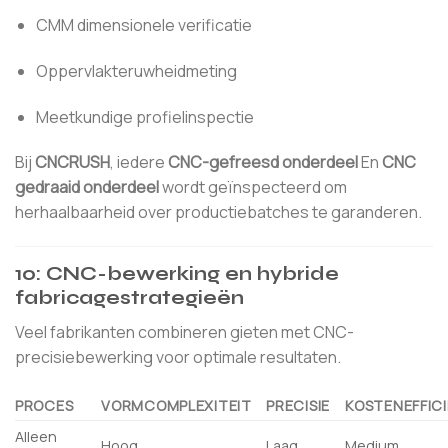
CMM dimensionele verificatie
Oppervlakteruwheidmeting
Meetkundige profielinspectie
Bij
CNCRUSH
, iedere
CNC-gefreesd onderdeel
En
CNC
gedraaid onderdeel
wordt geïnspecteerd om
herhaalbaarheid over productiebatches te garanderen.
10: CNC-bewerking en hybride
fabricagestrategieën
Veel fabrikanten combineren gieten met CNC-
precisiebewerking voor optimale resultaten.
PROCES
VORMCOMPLEXITEIT
PRECISIE
KOSTENEFFICI
Alleen
Hoog
Laag
Medium