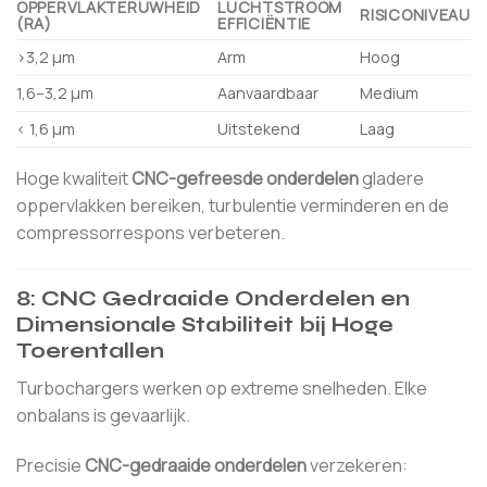
OPPERVLAKTERUWHEID
LUCHTSTROOM
RISICONIVEAU
(RA)
EFFICIËNTIE
>3,2 µm
Arm
Hoog
1,6–3,2 µm
Aanvaardbaar
Medium
< 1,6 µm
Uitstekend
Laag
Hoge kwaliteit
CNC-gefreesde onderdelen
gladere
oppervlakken bereiken, turbulentie verminderen en de
compressorrespons verbeteren.
8: CNC Gedraaide Onderdelen en
Dimensionale Stabiliteit bij Hoge
Toerentallen
Turbochargers werken op extreme snelheden. Elke
onbalans is gevaarlijk.
Precisie
CNC-gedraaide onderdelen
verzekeren: