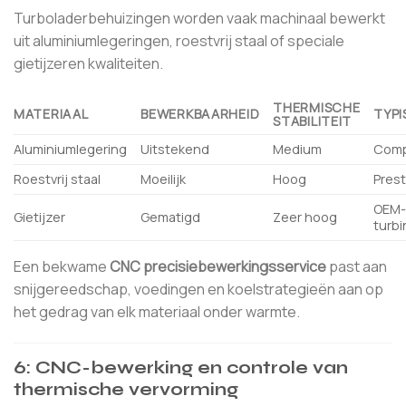
Turboladerbehuizingen worden vaak machinaal bewerkt
uit aluminiumlegeringen, roestvrij staal of speciale
gietijzeren kwaliteiten.
THERMISCHE
MATERIAAL
BEWERKBAARHEID
TYPI
STABILITEIT
Aluminiumlegering
Uitstekend
Medium
Comp
Roestvrij staal
Moeilijk
Hoog
Prest
OEM
Gietijzer
Gematigd
Zeer hoog
turb
Een bekwame
CNC precisiebewerkingsservice
past aan
snijgereedschap, voedingen en koelstrategieën aan op
het gedrag van elk materiaal onder warmte.
6: CNC-bewerking en controle van
thermische vervorming