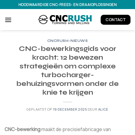
Ga
HOOGWAARDIGE CNC-FREES- EN DRAAIOPLOSSINGEN
naar
inhoud
CONTACT
CNCRUSH-NIEUWS
CNC-bewerkingsgids voor
kracht: 12 bewezen
strategieën om complexe
turbocharger-
behuizingsvormen onder de
knie te krijgen
GEPLAATST OP
19 DECEMBER 2025
DEUR
ALICE
CNC-bewerking
maakt de precisiefabricage van