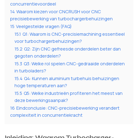
concurrentievoordeel
14
Waarom kiezen voor CNCRUSH voor CNC
precisiebewerking van turbochargerbehuizingen
15
Veelgestelde vragen (FAQ)
15.1
Q1: Waarom is CNC-precisiemachining essentieel
voor turbochargerbehuizingen?
15.2
Q2: Zijn CNC gefreesde onderdelen beter dan
gegoten onderdelen?
15.3
Q3: Welke rol spelen CNC-gedraaide onderdelen
in turboladers?
15.4
Q4: Kunnen aluminium turbehuis behuizingen
hoge temperaturen aan?
15.5
Q5: Welke industrieën profiteren het meest van
deze bewerkingsaanpak?
16
Eindconclusie: CNC-precisiebewerking verandert
complexiteit in concurrentiekracht
Inleiding: Waarom Turbocharger-