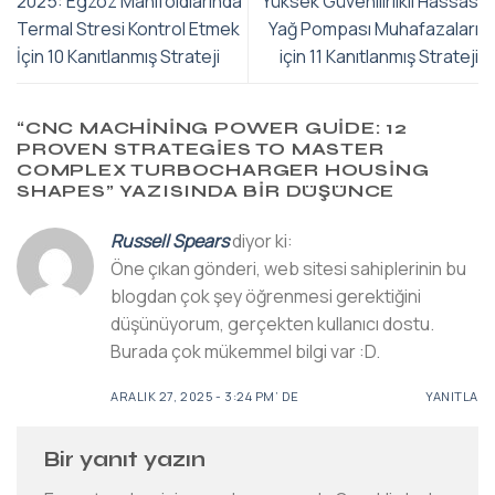
2025: Egzoz Manifoldlarında
Yüksek Güvenilirlikli Hassas
Termal Stresi Kontrol Etmek
Yağ Pompası Muhafazaları
İçin 10 Kanıtlanmış Strateji
için 11 Kanıtlanmış Strateji
“
CNC MACHINING POWER GUIDE: 12
PROVEN STRATEGIES TO MASTER
COMPLEX TURBOCHARGER HOUSING
SHAPES
” YAZISINDA BIR DÜŞÜNCE
Russell Spears
diyor ki:
Öne çıkan gönderi, web sitesi sahiplerinin bu
blogdan çok şey öğrenmesi gerektiğini
düşünüyorum, gerçekten kullanıcı dostu.
Burada çok mükemmel bilgi var :D.
ARALIK 27, 2025 - 3:24 PM’ DE
YANITLA
Bir yanıt yazın