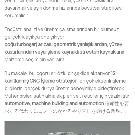
verimli bir şekilde yönlendirmeli, yüksek sıcaklıklara
dayanmalı ve aşırı dönme hızlarında boyutsal stabiliteyi
korumalıdır.
Endüstri analizi ve üretim çalışmalarından bir olumsuz
gerçeklik açıkça öne çıkıyor:
çoğu turboşarj arızası geometrik yanlışlıklardan, yüzey
kusurlarından veya işleme kaynaklı stresten kaynaklanır
Malzeme seçiminin yanı sıra.
Bu makale, bu içgörüleri özlü bir şekilde aktarıyor
12
kanıtlanmış CNC İşleme stratejisi
, ileri çok eksenli işleme
bilgilerini gerçek dünya üretim deneyimiyle birleştirerek.
Mühendisler, satın alma ekipleri ve üreticiler için yazılmıştır.
automotive, machine building and automotion
信頼性を要
求する代わりにコストのかかるやり直しを避ける業界。.