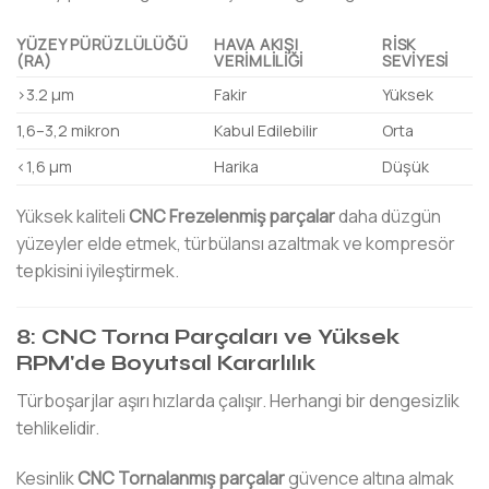
YÜZEY PÜRÜZLÜLÜĞÜ
HAVA AKIŞI
RISK
(RA)
VERIMLILIĞI
SEVIYESI
>3.2 µm
Fakir
Yüksek
1,6–3,2 mikron
Kabul Edilebilir
Orta
<1,6 µm
Harika
Düşük
Yüksek kaliteli
CNC Frezelenmiş parçalar
daha düzgün
yüzeyler elde etmek, türbülansı azaltmak ve kompresör
tepkisini iyileştirmek.
8: CNC Torna Parçaları ve Yüksek
RPM'de Boyutsal Kararlılık
Türboşarjlar aşırı hızlarda çalışır. Herhangi bir dengesizlik
tehlikelidir.
Kesinlik
CNC Tornalanmış parçalar
güvence altına almak