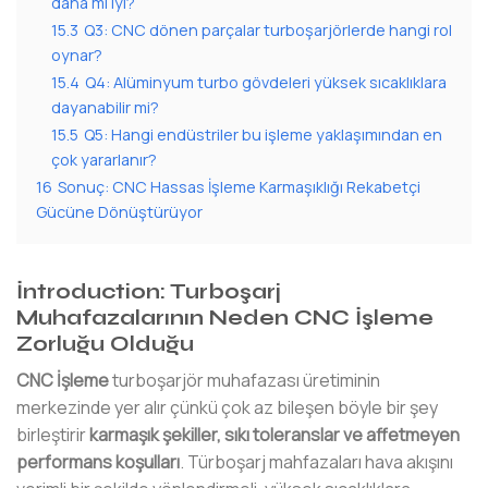
daha mı iyi?
15.3
Q3: CNC dönen parçalar turboşarjörlerde hangi rol
oynar?
15.4
Q4: Alüminyum turbo gövdeleri yüksek sıcaklıklara
dayanabilir mi?
15.5
Q5: Hangi endüstriler bu işleme yaklaşımından en
çok yararlanır?
16
Sonuç: CNC Hassas İşleme Karmaşıklığı Rekabetçi
Gücüne Dönüştürüyor
İntroduction: Turboşarj
Muhafazalarının Neden CNC İşleme
Zorluğu Olduğu
CNC İşleme
turboşarjör muhafazası üretiminin
merkezinde yer alır çünkü çok az bileşen böyle bir şey
birleştirir
karmaşık şekiller, sıkı toleranslar ve affetmeyen
performans koşulları
. Türboşarj mahfazaları hava akışını