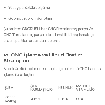
Yüzey pürüzlülük ölçümü
Geometrik profil denetimi
Şu tarihte:
CNCRUSH
, her
CNC Frezelenmiş parça
Ve
CNC Tornalanmış parça
tekrarlanabilirliği sağlamak için
üretim partileri arasında incelenir.
10: CNC İşleme ve Hibrid Üretim
Stratejileri
Birçok üretici, optimum sonuçlar için dökümü CNC hassas
işleme ile birleştirir.
ŞEKIL
MALIYET
İŞLEM
KESINLIK
KARMAŞIKLIĞI
VERIMLILIĞI
Sadece
Yüksek
Düşük
Orta
Casting