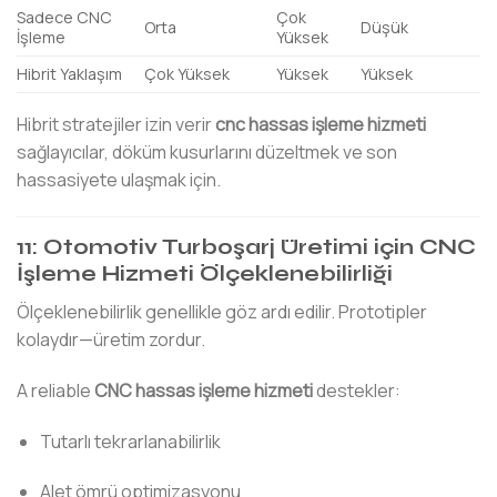
Sadece CNC
Çok
Orta
Düşük
İşleme
Yüksek
Hibrit Yaklaşım
Çok Yüksek
Yüksek
Yüksek
Hibrit stratejiler izin verir
cnc hassas işleme hizmeti
sağlayıcılar, döküm kusurlarını düzeltmek ve son
hassasiyete ulaşmak için.
11: Otomotiv Turboşarj Üretimi için CNC
İşleme Hizmeti Ölçeklenebilirliği
Ölçeklenebilirlik genellikle göz ardı edilir. Prototipler
kolaydır—üretim zordur.
A reliable
CNC hassas işleme hizmeti
destekler:
Tutarlı tekrarlanabilirlik
Alet ömrü optimizasyonu