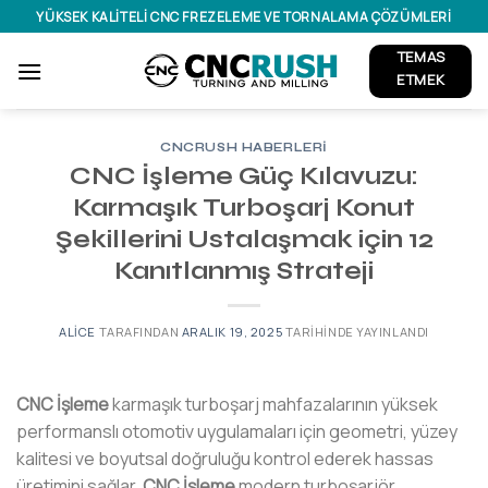
İçeriğe
YÜKSEK KALITELI CNC FREZELEME VE TORNALAMA ÇÖZÜMLERI
atla
TEMAS
ETMEK
CNCRUSH HABERLERI
CNC İşleme Güç Kılavuzu:
Karmaşık Turboşarj Konut
Şekillerini Ustalaşmak için 12
Kanıtlanmış Strateji
ALICE
TARAFINDAN
ARALIK 19, 2025
TARIHINDE YAYINLANDI
CNC İşleme
karmaşık turboşarj mahfazalarının yüksek
performanslı otomotiv uygulamaları için geometri, yüzey
kalitesi ve boyutsal doğruluğu kontrol ederek hassas
üretimini sağlar.
CNC İşleme
modern turboşarjör