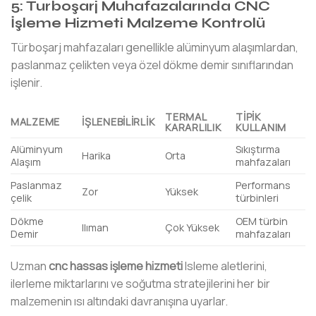
5: Turboşarj Muhafazalarında CNC
İşleme Hizmeti Malzeme Kontrolü
Türboşarj mahfazaları genellikle alüminyum alaşımlardan,
paslanmaz çelikten veya özel dökme demir sınıflarından
işlenir.
TERMAL
TIPIK
MALZEME
İŞLENEBILIRLIK
KARARLILIK
KULLANIM
Alüminyum
Sıkıştırma
Harika
Orta
Alaşım
mahfazaları
Paslanmaz
Performans
Zor
Yüksek
çelik
türbinleri
Dökme
OEM türbin
Ilıman
Çok Yüksek
Demir
mahfazaları
Uzman
cnc hassas işleme hizmeti
Isleme aletlerini,
ilerleme miktarlarını ve soğutma stratejilerini her bir
malzemenin ısı altındaki davranışına uyarlar.