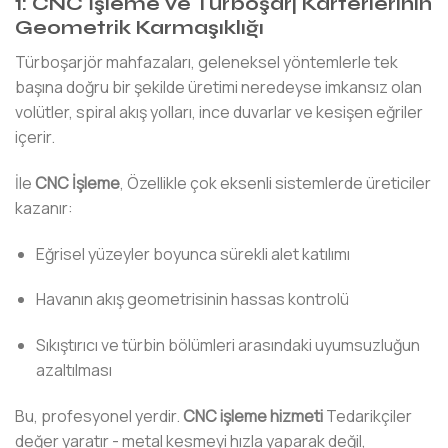
1: CNC İşleme ve Turboşarj Karterlerinin
Geometrik Karmaşıklığı
Türboşarjör mahfazaları, geleneksel yöntemlerle tek
başına doğru bir şekilde üretimi neredeyse imkansız olan
volütler, spiral akış yolları, ince duvarlar ve kesişen eğriler
içerir.
İle
CNC İşleme
, Özellikle çok eksenli sistemlerde üreticiler
kazanır:
Eğrisel yüzeyler boyunca sürekli alet katılımı
Havanın akış geometrisinin hassas kontrolü
Sıkıştırıcı ve türbin bölümleri arasındaki uyumsuzluğun
azaltılması
Bu, profesyonel yerdir.
CNC işleme hizmeti
Tedarikçiler
değer yaratır - metal kesmeyi hızla yaparak değil,