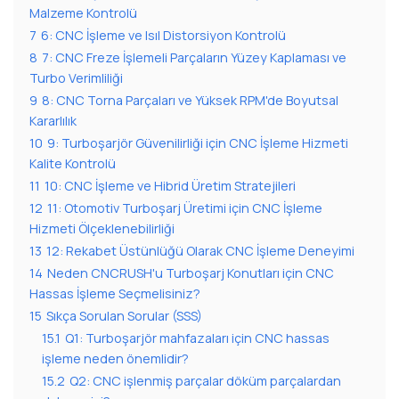
Malzeme Kontrolü
7
6: CNC İşleme ve Isıl Distorsiyon Kontrolü
8
7: CNC Freze İşlemeli Parçaların Yüzey Kaplaması ve
Turbo Verimliliği
9
8: CNC Torna Parçaları ve Yüksek RPM'de Boyutsal
Kararlılık
10
9: Turboşarjör Güvenilirliği için CNC İşleme Hizmeti
Kalite Kontrolü
11
10: CNC İşleme ve Hibrid Üretim Stratejileri
12
11: Otomotiv Turboşarj Üretimi için CNC İşleme
Hizmeti Ölçeklenebilirliği
13
12: Rekabet Üstünlüğü Olarak CNC İşleme Deneyimi
14
Neden CNCRUSH'u Turboşarj Konutları için CNC
Hassas İşleme Seçmelisiniz?
15
Sıkça Sorulan Sorular (SSS)
15.1
Q1: Turboşarjör mahfazaları için CNC hassas
işleme neden önemlidir?
15.2
Q2: CNC işlenmiş parçalar döküm parçalardan