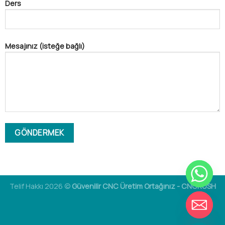
Ders
Mesajınız (isteğe bağlı)
Telif Hakkı 2026 ©
Güvenilir CNC Üretim Ortağınız - CNCRUSH
GIZLE
SOHBETI