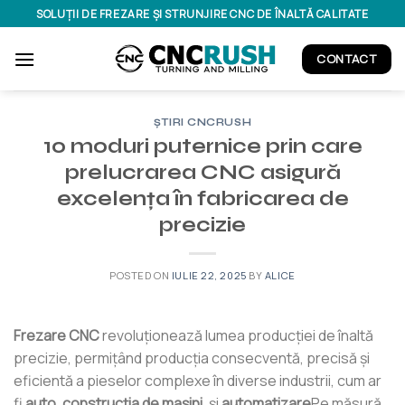
Skip
SOLUȚII DE FREZARE ȘI STRUNJIRE CNC DE ÎNALTĂ CALITATE
to
content
CONTACT
ȘTIRI CNCRUSH
10 moduri puternice prin care
prelucrarea CNC asigură
excelența în fabricarea de
precizie
POSTED ON
IULIE 22, 2025
BY
ALICE
Frezare CNC
revoluționează lumea producției de înaltă
precizie, permițând producția consecventă, precisă și
eficientă a pieselor complexe în diverse industrii, cum ar
fi
auto
,
construcția de mașini
, și
automatizare
Pe măsură