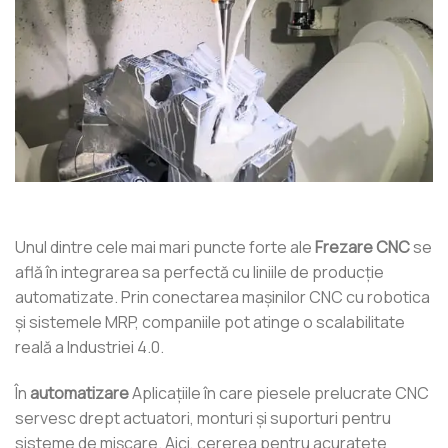
Unul dintre cele mai mari puncte forte ale
Frezare CNC
se
află în integrarea sa perfectă cu liniile de producție
automatizate. Prin conectarea mașinilor CNC cu robotica
și sistemele MRP, companiile pot atinge o scalabilitate
reală a Industriei 4.0.
În
automatizare
Aplicațiile în care piesele prelucrate CNC
servesc drept actuatori, monturi și suporturi pentru
sisteme de mișcare. Aici, cererea pentru acuratețe