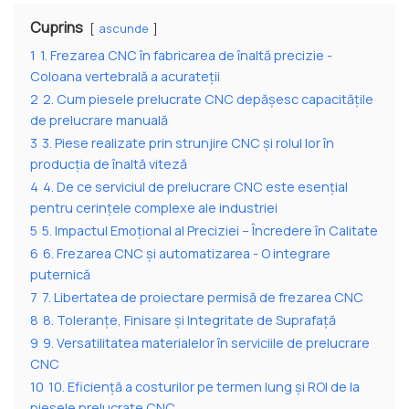
Cuprins
ascunde
1
1. Frezarea CNC în fabricarea de înaltă precizie -
Coloana vertebrală a acurateții
2
2. Cum piesele prelucrate CNC depășesc capacitățile
de prelucrare manuală
3
3. Piese realizate prin strunjire CNC și rolul lor în
producția de înaltă viteză
4
4. De ce serviciul de prelucrare CNC este esențial
pentru cerințele complexe ale industriei
5
5. Impactul Emoțional al Preciziei – Încredere în Calitate
6
6. Frezarea CNC și automatizarea - O integrare
puternică
7
7. Libertatea de proiectare permisă de frezarea CNC
8
8. Toleranțe, Finisare și Integritate de Suprafață
9
9. Versatilitatea materialelor în serviciile de prelucrare
CNC
10
10. Eficiență a costurilor pe termen lung și ROI de la
piesele prelucrate CNC