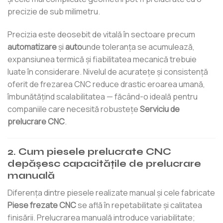
precizie de sub milimetru.
Precizia este deosebit de vitală în sectoare precum
automatizare
şi
auto
unde toleranța se acumulează,
expansiunea termică și fiabilitatea mecanică trebuie
luate în considerare. Nivelul de acuratețe și consistență
oferit de frezarea CNC reduce drastic eroarea umană,
îmbunătățind scalabilitatea — făcând-o ideală pentru
companiile care necesită robustețe
Serviciu de
prelucrare CNC
.
2. Cum piesele prelucrate CNC
depășesc capacitățile de prelucrare
manuală
Diferența dintre piesele realizate manual și cele fabricate
Piese frezate CNC
se află în repetabilitate și calitatea
finisării. Prelucrarea manuală introduce variabilitate;