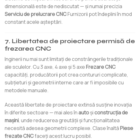
dimensională este de nediscutat — și numai precizia
Serviciu de prelucrare CNC
Furnizorii pot îndeplini în mod
constant acele așteptări.
7. Libertatea de proiectare permisă de
frezarea CNC
Inginerii nu mai sunt limitați de constrângerile tradiționale
ale sculelor. Cu 3 axe, 4 axe și 5 axe
Frezare CNC
capacități, producătorii pot crea contururi complicate,
subțieturi și geometrii interne care ar fi imposibile cu
metodele manuale.
Această libertate de proiectare extinsă susține inovația
în diferite sectoare — mai ales în
auto
şi
construcția de
mașini
, unde reducerea greutății și funcționalitatea
necesită adesea geometrii complexe. Clase înaltă
Piese
frezate CNC
faceți acest lucru posibil.