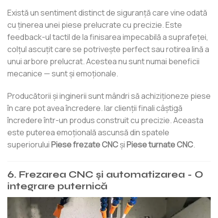
Există un sentiment distinct de siguranță care vine odată
cu ținerea unei piese prelucrate cu precizie. Este
feedback-ul tactil de la finisarea impecabilă a suprafeței,
colțul ascuțit care se potrivește perfect sau rotirea lină a
unui arbore prelucrat. Acestea nu sunt numai beneficii
mecanice — sunt și emoționale.
Producătorii și inginerii sunt mândri să achiziționeze piese
în care pot avea încredere. Iar clienții finali câștigă
încredere într-un produs construit cu precizie. Aceasta
este puterea emoțională ascunsă din spatele
superiorului
Piese frezate CNC
şi
Piese turnate CNC
.
6. Frezarea CNC și automatizarea - O
integrare puternică