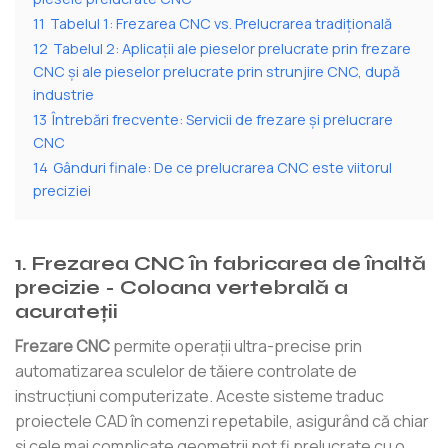
11
Tabelul 1: Frezarea CNC vs. Prelucrarea tradițională
12
Tabelul 2: Aplicații ale pieselor prelucrate prin frezare
CNC și ale pieselor prelucrate prin strunjire CNC, după
industrie
13
Întrebări frecvente: Servicii de frezare și prelucrare
CNC
14
Gânduri finale: De ce prelucrarea CNC este viitorul
preciziei
1. Frezarea CNC în fabricarea de înaltă
precizie - Coloana vertebrală a
acurateții
Frezare CNC
permite operații ultra-precise prin
automatizarea sculelor de tăiere controlate de
instrucțiuni computerizate. Aceste sisteme traduc
proiectele CAD în comenzi repetabile, asigurând că chiar
și cele mai complicate geometrii pot fi prelucrate cu o