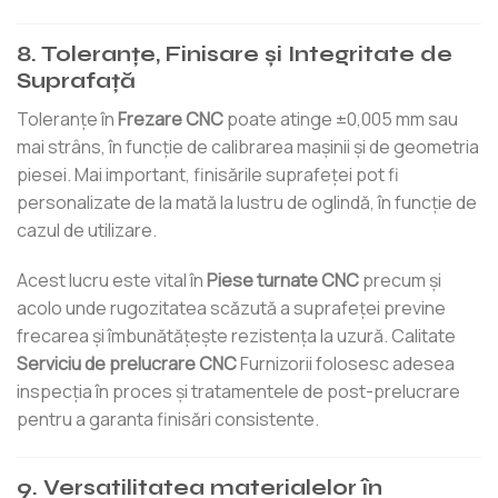
8. Toleranțe, Finisare și Integritate de
Suprafață
Toleranțe în
Frezare CNC
poate atinge ±0,005 mm sau
mai strâns, în funcție de calibrarea mașinii și de geometria
piesei. Mai important, finisările suprafeței pot fi
personalizate de la mată la lustru de oglindă, în funcție de
cazul de utilizare.
Acest lucru este vital în
Piese turnate CNC
precum și
acolo unde rugozitatea scăzută a suprafeței previne
frecarea și îmbunătățește rezistența la uzură. Calitate
Serviciu de prelucrare CNC
Furnizorii folosesc adesea
inspecția în proces și tratamentele de post-prelucrare
pentru a garanta finisări consistente.
9. Versatilitatea materialelor în