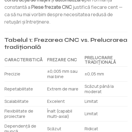
constantă a
Piese frezate CNC
justifică fiecare cent —
ca să nu mai vorbim despre necesitatea redusă de
retușări și întreținere.
Tabelul 1: Frezarea CNC vs. Prelucrarea
tradițională
PRELUCRARE
CARACTERISTICĂ
FREZARE CNC
TRADIȚIONALĂ
±0,005 mm sau
Precizie
±0,05 mm
mai bine
Scăzut până la
Repetabilitate
Extrem de mare
moderat
Scalabilitate
Excelent
Limitat
Flexibilitate de
Înalt (capabil
Limitat
proiectare
multi-axial)
Dependență de
Scăzut
Ridicat
muncă