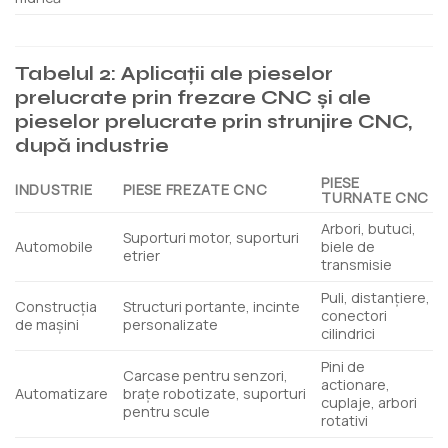
Tabelul 2: Aplicații ale pieselor
prelucrate prin frezare CNC și ale
pieselor prelucrate prin strunjire CNC,
după industrie
PIESE
INDUSTRIE
PIESE FREZATE CNC
TURNATE CNC
Arbori, butuci,
Suporturi motor, suporturi
Automobile
biele de
etrier
transmisie
Puli, distanțiere,
Construcția
Structuri portante, incinte
conectori
de mașini
personalizate
cilindrici
Pini de
Carcase pentru senzori,
actionare,
Automatizare
brațe robotizate, suporturi
cuplaje, arbori
pentru scule
rotativi