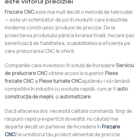
este viitorul preciziei
Frezare CNC
este mai mult decât o metodă de fabricație
— este un schimbător de joc în modul în care industriile
moderne construiesc produse de precizie. De la
proiectarea produsului până la livrarea finală, fiecare pas
beneficiază de fiabilitatea, scalabilitatea și eficiența pe
care prelucrarea CNC le oferă.
Companiile care investesc în soluții de încredere
Serviciu
de prelucrare CNC
obține acces la superior
Piese
frezate CNC
şi
Piese turnate CNC
ajutându-i să rămână
competitivi în industrii cu evoluție rapidă, cum ar fi
auto
,
construcția de mașini
, și
automatizare
.
Dacă afacerea dvs. necesită calitate constantă, timp de
răspuns rapid și expertiză dovedită, nu căutați mai
departe decât un partener de încredere în
Frezare
CNC
Fie următorul tău proiect alimentat de precizie.