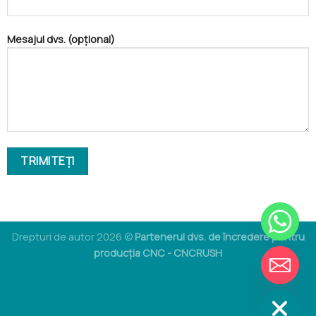
Mesajul dvs. (opțional)
Drepturi de autor 2026 ©
Partenerul dvs. de încredere pentru
CHATY
producția CNC - CNCRUSH
ASCUNDE