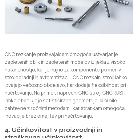
CNC rezkanje proizvajalcem omogoča ustvarjanje
zapletenih oblik in zapletenih modelov iz jekla z visoko
natančnostjo, kar je nujno za komponente po meri v
strojegradnji in avtomatizaciji. CNC rezkalni stroji lahko
izvajajo večosno obdelavo, kar dodaja fleksibilnost pri
načrtovanju. Na primer, napredni CNC stroji CNCRUSH
lahko obdelujejo sofisticirane geometrije, ki bi bile
zahtevne z ročnimi metodami, kar strankam omogoča
inovacije brez omejitev pri načrtovanju.
4. Učinkovitost v proizvodnji in
stroškovna učinkovitost