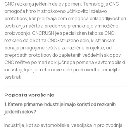
CNC rezkanja jeklenih delov po meri. Tehnologija CNC
omogoča hitro in stroškovno učinkovito izdelavo
prototipov, kar proizvajalcem omogoča prilagodljivost pri
testiranju načrtov, preden se premaknejo v množično
proizvodnjo. CNCRUSH je specializiran tako za CNC-
rezkane dele kot za CNC-stružene dele, ki strankam
ponuja prilagojene rešitve za različne projekte, od
preprostih prototipov do zapletenih večdelnih sklopov.
CNC rešitve po meri so ključnega pomena v avtomobilski
industriji, kjer je treba nove dele pred uvedbo temeljito
testirati.
Pogosta vprašanja
1. Katere primarne industrije imajo koristi od rezkanih
jeklenih delov?
Industrije, kot so avtomobilska, vesoljska in proizvodnja