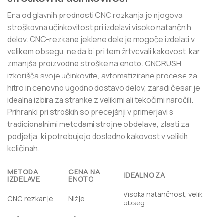
Ena od glavnih prednosti CNC rezkanja je njegova
stroškovna učinkovitost pri izdelavi visoko natančnih
delov. CNC-rezkane jeklene dele je mogoče izdelati v
velikem obsegu, ne da bi pri tem žrtvovali kakovost, kar
zmanjša proizvodne stroške na enoto. CNCRUSH
izkorišča svoje učinkovite, avtomatizirane procese za
hitro in cenovno ugodno dostavo delov, zaradi česar je
idealna izbira za stranke z velikimi ali tekočimi naročili.
Prihranki pri stroških so precejšnji v primerjavi s
tradicionalnimi metodami strojne obdelave, zlasti za
podjetja, ki potrebujejo dosledno kakovost v velikih
količinah.
METODA
CENA NA
IDEALNO ZA
IZDELAVE
ENOTO
Visoka natančnost, velik
CNC rezkanje
Nižje
obseg