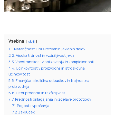
Vsebina
skrij
1
1. Natančnost CNC-rezkanih jeklenih delov
2
2. Visoka trdnost in vzdržljivost jekla
3
3. Vsestranskost v oblikovanju in kompleksnosti
4
4. Učinkovitost v proizvodnji in stroškovna
učinkovitost
5
5. Zmanjšana količina odpadkov in trajnostna
proizvodnja
6
6. Hiter preobrat in razširljivost
7
7. Prednosti prilagajanja in izdelave prototipov
7.1
Pogosta vprašanja
7.2
Zaključek