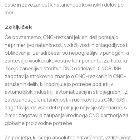
čase in zavezanost k natančnosti kovinskih delov po
meri.
Zaključek
Če povzamemo, CNC-rezkani jekleni deli ponujajo
neprimerljivo natančnost, vzdržljivost in prilagodljivost
oblikovanja, zaradi česar so nepogrešljivi v panogah, ki
zahtevajo visokokakovostne komponente. Za tiste, ki
iščejo zanesljive storitve CNC obdelave, CNCRUSH
zagotavlja strokovno znanje o CNC-rezkanih in CNC-
struženih delih, ki izpolnjujejo potrebe podjetij v
avtomobilski industriji, avtomatizaciji in strojegradnji. Z
zavezanostjo k natančnosti in učinkovitosti CNCRUSH
zagotavlja, da vsak del izpolnjuje najvišje standarde, s
čimer zagotavlja zaupanja vrednega CNC partnerja za
globalne proizvodne potrebe.
Za podjetja, ki iščejo absolutno natančnost, vzdržljivost