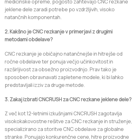
medicinske opreme, pogosto zahtevajo CNC rezkane
jeklene dele zaradi potrebe po vzdržljivih, visoko
natančnih komponentah.
2. Kakšno je CNC rezkanje v primerjavi z drugimi
metodami obdelave?
CNC rezkanje je običajno natančnejše in hitrejše od
ročne obdelave ter ponuja večjo učinkovitost in
razširljivost za obsežno proizvodnjo. Prav tako je
sposoben obravnavati zapletene modele, ki bi lahko
predstavljali izziv za druge metode.
3. Zakaj izbrati CNCRUSH za CNC rezkane jeklene dele?
Z več kot 12-letnimi izkušnjami CNCRUSH zagotavlja
visokokakovostne rešitve za CNC rezkanje in struženje,
specializirano za storitve CNC obdelave za globalne
stranke. Ponujajo konkurenčne cene, hitre proizvodne