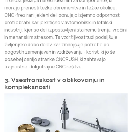
Trdnost jekla ga naredi idealnim za komponente, ki
morajo prenesti težke obremenitve in težke okolice.
CNC-frezirani jekleni deli ponujajo izjemno odpornost
proti obrabi, kar je kritično v avtomobilski in letalski
industriji, kjer so deli izpostavljeni stalnemu trenju, vročini
in mehanskim stresom. Ta vzdržljivost tudi podaljšuje
življenjsko dobo delov, kar zmanjšuje potrebo po
pogostih zamenjavah in vzdrževanju - korist, ki jo še
posebej cenijo stranke CNCRUSH, ki zahtevajo
trajnostne, dolgotrajne CNC rešitve.
3. Vsestranskost v oblikovanju in
kompleksnosti