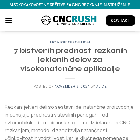
Skoči
VISOKOKAKOVOSTNE REŠITVE ZA CNC REZKANJE IN STRUŽENJE
na
vsebino
KONTAKT
NOVICE CNCRUSH
7 bistvenih prednosti rezkanih
jeklenih delov za
visokonatančne aplikacije
POSTED ON
NOVEMBER 8, 2024
BY
ALICE
Rezkani jekleni deli so sestavni del natančne proizvodnje
in ponujajo prednosti v številnih panogah – od
avtomobilske do medicinske opreme. Izdelani so s CNC
rezkanjem, metodo, ki zagotavlja natančnost,
učinkovitost in vzdržljivost, kar je ključnega pomena za