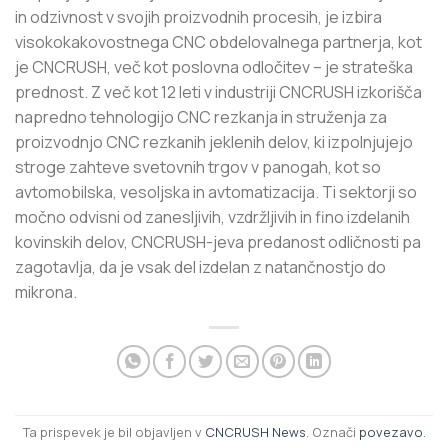
in odzivnost v svojih proizvodnih procesih, je izbira
visokokakovostnega CNC obdelovalnega partnerja, kot
je CNCRUSH, več kot poslovna odločitev – je strateška
prednost. Z več kot 12 leti v industriji CNCRUSH izkorišča
napredno tehnologijo CNC rezkanja in struženja za
proizvodnjo CNC rezkanih jeklenih delov, ki izpolnjujejo
stroge zahteve svetovnih trgov v panogah, kot so
avtomobilska, vesoljska in avtomatizacija. Ti sektorji so
močno odvisni od zanesljivih, vzdržljivih in fino izdelanih
kovinskih delov, CNCRUSH-jeva predanost odličnosti pa
zagotavlja, da je vsak del izdelan z natančnostjo do
mikrona.
Ta prispevek je bil objavljen v
CNCRUSH News
. Označi
povezavo
.