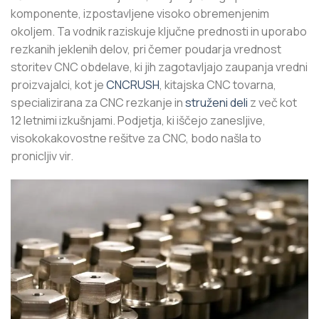
komponente, izpostavljene visoko obremenjenim
okoljem. Ta vodnik raziskuje ključne prednosti in uporabo
rezkanih jeklenih delov, pri čemer poudarja vrednost
storitev CNC obdelave, ki jih zagotavljajo zaupanja vredni
proizvajalci, kot je
CNCRUSH
, kitajska CNC tovarna,
specializirana za CNC rezkanje in
struženi deli
z več kot
12 letnimi izkušnjami. Podjetja, ki iščejo zanesljive,
visokokakovostne rešitve za CNC, bodo našla to
pronicljiv vir.