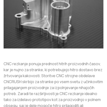
CNC rezkanje ponuja prednost hitrih proizvodnih časov,
kar je nujno za stranke, ki potrebujejo hitro dostavo brez
žrtvovanja kakovosti. Storitve CNC strojne obdelave
CNCRUSH skrbijo za stranke po vsem svetu z učinkovitim
prilagajanjem proizvodnje za izpolnjevanje nihajočih
potreb. Zaradi te razširljivosti je CNC rezkanje idealno
tako za izdelavo prototipov kot za proizvodnjo v polnem
obsegu, saj je dele mogoče hitro prilagoditi ali