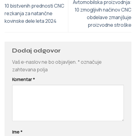
Avtomobilska proizvodnja:
10 bistvenih prednosti CNC
10 zmogljivih načinov CNC
rezkanja za natančne
obdelave zmanjšuje
kovinske dele leta 2024
proizvodne stroške
Dodaj odgovor
Vaš e-naslov ne bo objavljen.
*
označuje
zahtevana polja
Komentar
*
Ime
*