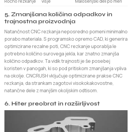
Ročno rezkanje
višje
Maloserijski deli po meri
5. Zmanjšana količina odpadkov in
trajnostna proizvodnja
Natančnost CNC rezkanja neposredno pomeni minimalno
porabo materiala. S programsko opremo CAD, ki generira
optimizirane rezalne poti, CNC rezkanje uporablja le
potrebno količino surovega jekla, kar znatno zmanjša
količino odpadkov. Ta vidik trajnosti je še posebej
koristen v panogah, ki so pod pritiskom zmanjšanja vpliva
na okolje. CNCRUSH vključuje optimizirane prakse CNC
rezkanja, da strankam zagotovi visokokakovostne,
natančne dele z manjšim okoljskim odtisom.
6. Hiter preobrat in razširljivost