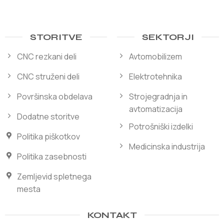
STORITVE
SEKTORJI
CNC rezkani deli
Avtomobilizem
CNC struženi deli
Elektrotehnika
Površinska obdelava
Strojegradnja in
avtomatizacija
Dodatne storitve
Potrošniški izdelki
Politika piškotkov
Medicinska industrija
Politika zasebnosti
Zemljevid spletnega
mesta
KONTAKT