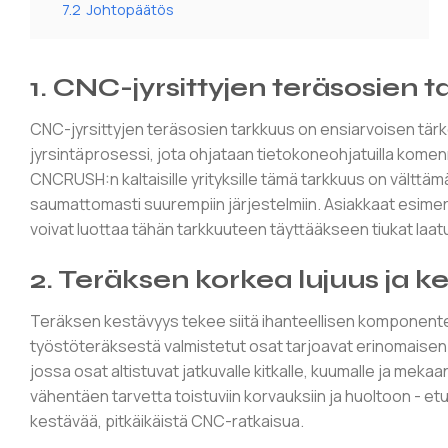
7.2
Johtopäätös
1. CNC-jyrsittyjen teräsosien 
CNC-jyrsittyjen teräsosien tarkkuus on ensiarvoisen tärkeää
jyrsintäprosessi, jota ohjataan tietokoneohjatuilla kom
CNCRUSH:n kaltaisille yrityksille tämä tarkkuus on vältt
saumattomasti suurempiin järjestelmiin. Asiakkaat esim
voivat luottaa tähän tarkkuuteen täyttääkseen tiukat laa
2. Teräksen korkea lujuus ja k
Teräksen kestävyys tekee siitä ihanteellisen komponenteil
työstöteräksestä valmistetut osat tarjoavat erinomaisen k
jossa osat altistuvat jatkuvalle kitkalle, kuumalle ja mek
vähentäen tarvetta toistuviin korvauksiin ja huoltoon - et
kestävää, pitkäikäistä CNC-ratkaisua.