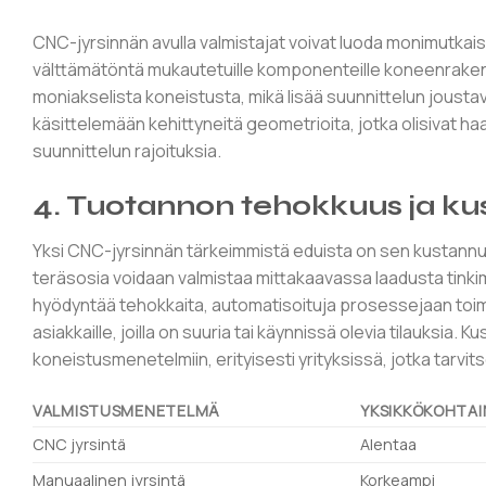
CNC-jyrsinnän avulla valmistajat voivat luoda monimutkaisia 
välttämätöntä mukautetuille komponenteille koneenraken
moniakselista koneistusta, mikä lisää suunnittelun jous
käsittelemään kehittyneitä geometrioita, jotka olisivat haa
suunnittelun rajoituksia.
4. Tuotannon tehokkuus ja k
Yksi CNC-jyrsinnän tärkeimmistä eduista on sen kustann
teräsosia voidaan valmistaa mittakaavassa laadusta tink
hyödyntää tehokkaita, automatisoituja prosessejaan toimit
asiakkaille, joilla on suuria tai käynnissä olevia tilauksia.
koneistusmenetelmiin, erityisesti yrityksissä, jotka tarvit
VALMISTUSMENETELMÄ
YKSIKKÖKOHTAI
CNC jyrsintä
Alentaa
Manuaalinen jyrsintä
Korkeampi