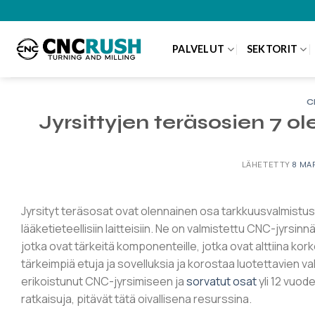
Siirry
sisältöön
PALVELUT
SEKTORIT
C
Jyrsittyjen teräsosien 7 o
LÄHETETTY
8 MA
Jyrsityt teräsosat ovat olennainen osa tarkkuusvalmistusta
lääketieteellisiin laitteisiin. Ne on valmistettu CNC-jyrsin
jotka ovat tärkeitä komponenteille, jotka ovat alttiina kor
tärkeimpiä etuja ja sovelluksia ja korostaa luotettavien va
erikoistunut CNC-jyrsimiseen ja
sorvatut osat
yli 12 vuod
ratkaisuja, pitävät tätä oivallisena resurssina.