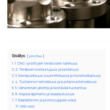
Sisällys
piilottaa
1
1. CNC-jyrsittyjen teräsosien tarkkuus
2
2. Teräksen korkea lujuus ja kestävyys
3
3. Monipuolisuus suunnittelussa ja monimutkaisuus
4
4. Tuotannon tehokkuus ja kustannustehokkuus
5
5. Vähemmän jätettä ja kestävää tuotantoa
6
6. Nopea läpimeno ja skaalautuvuus
7
7. Räätälöinnin ja prototyyppien edut
7.1
UKK-osio