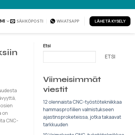
LÄHETÄ KYSELY
MI
SÄHKÖPOSTI
WHATSAPP
Etsi
siin
ETSI
Viimeisimmät
viestit
suudesta
ävyyttä,
12 olennaista CNC-työstötekniikkaa
sosien
hammasprofiilien valmistukseen
a on
ajastinsproketeissa, jotka takaavat
aita CNC-
tarkkuuden
10 Voimakasta CNC-työstötekniikkaa