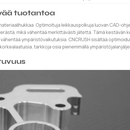
vää tuotantoa
ateriaalihukkaa. Optimoituja leikkauspolkuja luovan CAD-ohj
aterästä, mikä vähentää merkittävästi jätettä. Tämä kestävän 
neita vähentää ympäristövaikutuksia. CNCRUSH sisältää optimoid
orkealaatuisia, tarkkoja osia pienemmällä ympäristöjalanjäljel
tuvuus