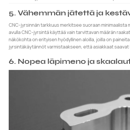
5. Vähemmän jätettä ja kestä
CNC-jyrsinnän tarkkuus merkitsee suoraan minimaalista m
avulla CNC-jyrsintä käyttää vain tarvittavan määrän raak
näkökohta on erityisen hyödyllinen aloilla, joilla on pai
jyrsintäkäytännöt varmistaakseen, että asiakkaat saavat k
6. Nopea läpimeno ja skaalau