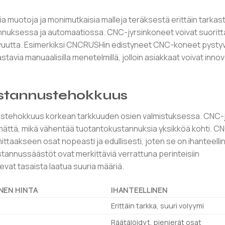
​​muotoja ja monimutkaisia ​​malleja teräksestä erittäin tarkast
nuksessa ja automaatiossa. CNC-jyrsinkoneet voivat suoritt
tavuutta. Esimerkiksi CNCRUSHin edistyneet CNC-koneet pysty
stavia manuaalisilla menetelmillä, jolloin asiakkaat voivat inno
ustannustehokkuus
ustehokkuus korkean tarkkuuden osien valmistuksessa. CNC-jy
imättä, mikä vähentää tuotantokustannuksia yksikköä kohti. 
taakseen osat nopeasti ja edullisesti, joten se on ihanteellin
 Kustannussäästöt ovat merkittäviä verrattuna perinteisiin
sevat tasaista laatua suuria määriä.
NEN HINTA
IHANTEELLINEN
Erittäin tarkka, suuri volyymi
Räätälöidyt, pienierät osat