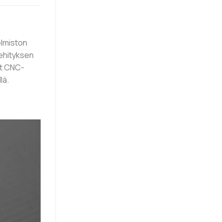
elmiston
kehityksen
ut CNC-
lä.