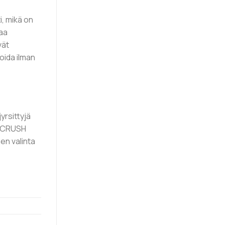
i, mikä on
aa
vät
voida ilman
rsittyjä
CNCRUSH
en valinta