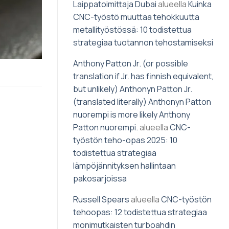
Laippatoimittaja Dubai
alueella
Kuinka
CNC-työstö muuttaa tehokkuutta
metallityöstössä: 10 todistettua
strategiaa tuotannon tehostamiseksi
Anthony Patton Jr. (or possible
translation if Jr. has finnish equivalent,
but unlikely) Anthonyn Patton Jr.
(translated literally) Anthonyn Patton
nuorempi is more likely Anthony
Patton nuorempi.
alueella
CNC-
työstön teho-opas 2025: 10
todistettua strategiaa
lämpöjännityksen hallintaan
pakosarjoissa
Russell Spears
alueella
CNC-työstön
tehoopas: 12 todistettua strategiaa
monimutkaisten turboahdin