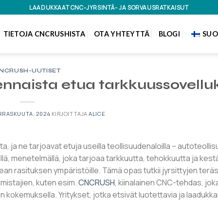
LAADUKKAAT CNC-JYRSINTÄ- JA SORVAUSRATKAISUT
TIETOJA CNCRUSHISTA
OTA YHTEYTTÄ
BLOGI
SUO
NCRUSH-UUTISET
lennaista etua tarkkuussovelluk
RRASKUUTA, 2024
KIRJOITTAJA
ALICE
, ja ne tarjoavat etuja useilla teollisuudenaloilla – autoteolli
nällä, menetelmällä, joka tarjoaa tarkkuutta, tehokkuutta ja kest
kean rasituksen ympäristöille. Tämä opas tutkii jyrsittyjen terä
lmistajien, kuten esim.
CNCRUSH
, kiinalainen CNC-tehdas, jok
en kokemuksella. Yritykset, jotka etsivät luotettavia ja laadukk