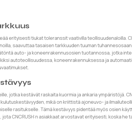
tarkkuus
 erityisesti tiukat toleranssit vaativilla teollisuudenaloilla. 
ennoilla, saavuttaa tasaisen tarkkuuden tuuman tuhannesosaan
ämätöntä auto- ja koneenrakennusosien tuotannossa, jotka inte
erkiksi autoteollisuudessa, koneenrakennuksessa ja automaat
tuvaatimukset.
estävyys
le, jotka kestävät raskaita kuormia ja ankaria ympäristöjä. C
ulutuskestävyyden, mikä on kriittistä ajoneuvo- ja ilmailuteol
aaniselle rasitukselle. Tämä kestävyys pidentää myös osien käyt
u, jota CNCRUSH:n asiakkaat arvostavat erityisesti, koska he t