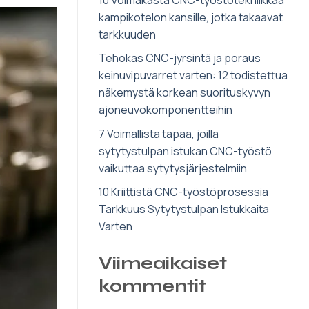
kampikotelon kansille, jotka takaavat
tarkkuuden
Tehokas CNC-jyrsintä ja poraus
keinuvipuvarret varten: 12 todistettua
näkemystä korkean suorituskyvyn
ajoneuvokomponentteihin
7 Voimallista tapaa, joilla
sytytystulpan istukan CNC-työstö
vaikuttaa sytytysjärjestelmiin
10 Kriittistä CNC-työstöprosessia
Tarkkuus Sytytystulpan Istukkaita
Varten
Viimeaikaiset
kommentit