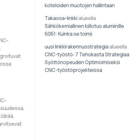
koteloiden muotojen hallintaan
Takaosa-linkki
alueella
Sähkökemiallinen kiillotus alumiinille
6061: Kuinka se toimii
CNC-
uusi linkkirakennusstrategia
alueella
.
CNC-työstö: 7 Tehokasta Strategiaa
groituvat
Syöttönopeuden Optimoimiseksi
iossa
CNC-työstöprojekteissa
NC-
lisuudessa,
töikää,
arvitsevat