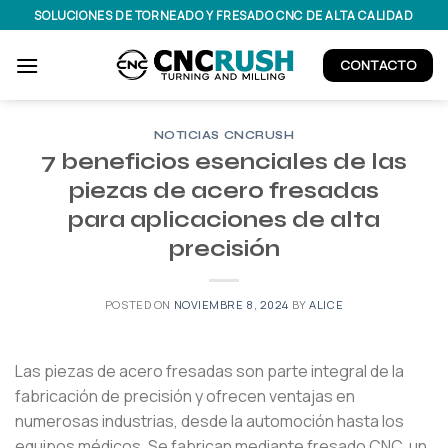
Saltar
SOLUCIONES DE TORNEADO Y FRESADO CNC DE ALTA CALIDAD
al
contenido
CONTACTO
NOTICIAS CNCRUSH
7 beneficios esenciales de las
piezas de acero fresadas
para aplicaciones de alta
precisión
POSTED ON
NOVIEMBRE 8, 2024
BY
ALICE
Las piezas de acero fresadas son parte integral de la
fabricación de precisión y ofrecen ventajas en
numerosas industrias, desde la automoción hasta los
equipos médicos. Se fabrican mediante fresado CNC, un