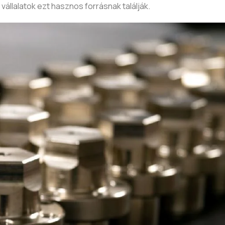
llalatok ezt hasznos forrásnak találják.