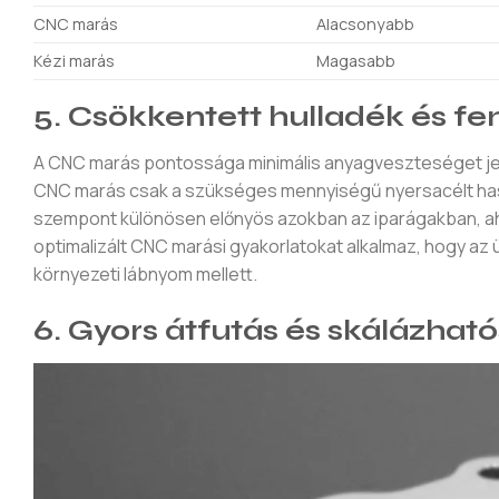
CNC marás
Alacsonyabb
Kézi marás
Magasabb
5. Csökkentett hulladék és fe
A CNC marás pontossága minimális anyagveszteséget jelen
CNC marás csak a szükséges mennyiségű nyersacélt haszn
szempont különösen előnyös azokban az iparágakban, a
optimalizált CNC marási gyakorlatokat alkalmaz, hogy az 
környezeti lábnyom mellett.
6. Gyors átfutás és skálázhat