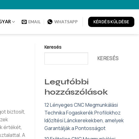
KÉRDÉS KÜLDÉSE
GYAR
EMAIL
WHATSAPP
Keresés
KERESÉS
Legutóbbi
hozzászólások
12 Lényeges CNC Megmunkálási
t biztosít,
Technika Fogaskerék Profilokhoz
szek
Időzítési Lánckerekekben, amelyek
k értékét,
Garantálják a Pontosságot
ztalattal. A
10 Erőteljes CNC Megmunkálási