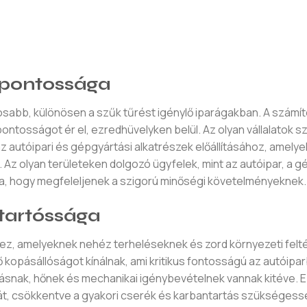
 pontossága
tosabb, különösen a szűk tűrést igénylő iparágakban. A szám
ntosságot ér el, ezredhüvelyken belül. Az olyan vállalatok s
autóipari és gépgyártási alkatrészek előállításához, amelye
z olyan területeken dolgozó ügyfelek, mint az autóipar, a 
ra, hogy megfeleljenek a szigorú minőségi követelményeknek.
 tartóssága
hez, amelyeknek nehéz terheléseknek és zord környezeti felt
ő kopásállóságot kínálnak, ami kritikus fontosságú az autóipa
ásnak, hőnek és mechanikai igénybevételnek vannak kitéve. E
át, csökkentve a gyakori cserék és karbantartás szükségess