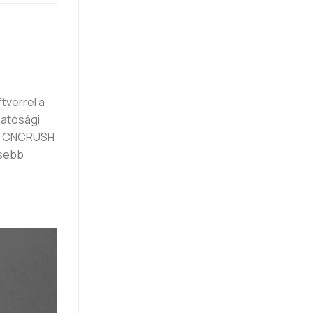
tverrel a
hatósági
 A CNCRUSH
isebb