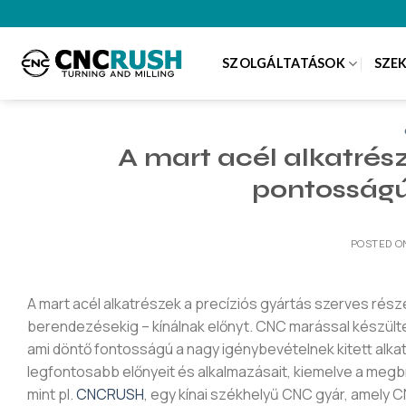
Skip
to
content
SZOLGÁLTATÁSOK
SZE
A mart acél alkatrés
pontosság
POSTED O
A mart acél alkatrészek a precíziós gyártás szerves rész
berendezésekig – kínálnak előnyt. CNC marással készült
ami döntő fontosságú a nagy igénybevételnek kitett alkat
legfontosabb előnyeit és alkalmazásait, kiemelve a megb
mint pl.
CNCRUSH
, egy kínai székhelyű CNC gyár, amely