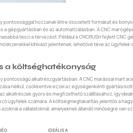
y pontossággal hozzanak létre összetett formákat és bonyol
ges a gépgyártásban és az automatizálásban. A CNC marógép
asabbá teszi a tervezést. Például a CNCRUSH fejlett CNC gé
 módszerekkel kihívást jelentenek, lehetővé téve az ügyfelek
s a költséghatékonyság
gy pontosságú alkatrészgyártásban. A CNC marással mart acé
zása nélkül, csökkentve ezzel az egységenkénti gyártási köl
z alkatrészek gyors és megfizethető szállításához, így ideáli
ező ügyfelek számára. A költségmegtakarítás jelentős a ha
zoknál a vállalatoknál, amelyeknek állandó minőségre van 
SÉG
IDEÁLIS A