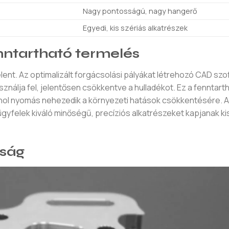
Nagy pontosságú, nagy hangerő
Egyedi, kis szériás alkatrészek
nntartható termelés
t. Az optimalizált forgácsolási pályákat létrehozó CAD szof
álja fel, jelentősen csökkentve a hulladékot. Ez a fenntart
hol nyomás nehezedik a környezeti hatások csökkentésére.
ügyfelek kiváló minőségű, precíziós alkatrészeket kapjanak k
óság