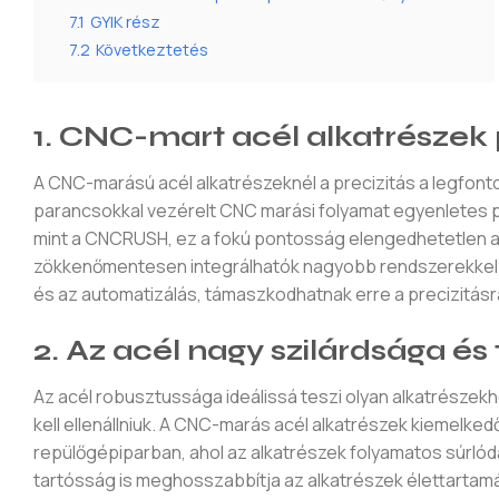
7.1
GYIK rész
7.2
Következtetés
1. CNC-mart acél alkatrészek
A CNC-marású acél alkatrészeknél a precizitás a legfon
parancsokkal vezérelt CNC marási folyamat egyenletes po
mint a CNCRUSH, ez a fokú pontosság elengedhetetlen az 
zökkenőmentesen integrálhatók nagyobb rendszerekkel. A
és az automatizálás, támaszkodhatnak erre a precizitás
2. Az acél nagy szilárdsága és
Az acél robusztussága ideálissá teszi olyan alkatrészek
kell ellenállniuk. A CNC-marás acél alkatrészek kiemelked
repülőgépiparban, ahol az alkatrészek folyamatos súrlód
tartósság is meghosszabbítja az alkatrészek élettartam