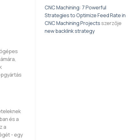
CNC Machining: 7 Powerful
Strategies to Optimize Feed Rate in
CNC Machining Projects
szerzője
new backlink strategy
ítógépes
zámára,
k
gépgyártás
ételeknek
rban és a
z a
égét - egy