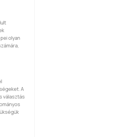
ult
ek
pei olyan
 számára,
l
tségeket. A
s választás
gyományos
szükségük