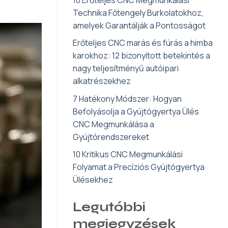
Technika Főtengely Burkolatokhoz,
amelyek Garantálják a Pontosságot
Erőteljes CNC marás és fúrás a himba
karokhoz: 12 bizonyított betekintés a
nagy teljesítményű autóipari
alkatrészekhez
7 Hatékony Módszer: Hogyan
Befolyásolja a Gyújtógyertya Ülés
CNC Megmunkálása a
Gyújtórendszereket
10 Kritikus CNC Megmunkálási
Folyamat a Precíziós Gyújtógyertya
Ülésekhez
Legutóbbi
megjegyzések