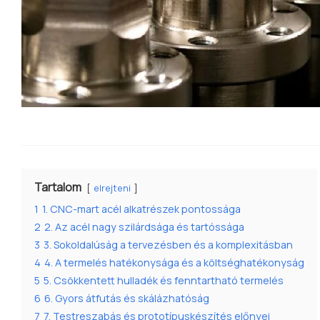
Tartalom
elrejteni
1
1. CNC-mart acél alkatrészek pontossága
2
2. Az acél nagy szilárdsága és tartóssága
3
3. Sokoldalúság a tervezésben és a komplexitásban
4
4. A termelés hatékonysága és a költséghatékonyság
5
5. Csökkentett hulladék és fenntartható termelés
6
6. Gyors átfutás és skálázhatóság
7
7. Testreszabás és prototípuskészítés előnyei