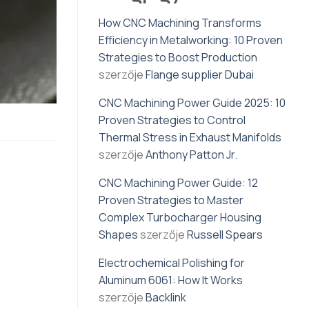
How CNC Machining Transforms
Efficiency in Metalworking: 10 Proven
Strategies to Boost Production
szerzője
Flange supplier Dubai
CNC Machining Power Guide 2025: 10
Proven Strategies to Control
Thermal Stress in Exhaust Manifolds
szerzője
Anthony Patton Jr.
CNC Machining Power Guide: 12
Proven Strategies to Master
Complex Turbocharger Housing
Shapes
szerzője
Russell Spears
Electrochemical Polishing for
Aluminum 6061: How It Works
szerzője
Backlink