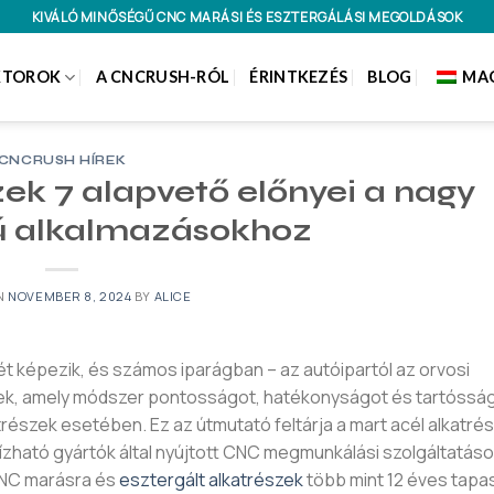
KIVÁLÓ MINŐSÉGŰ CNC MARÁSI ÉS ESZTERGÁLÁSI MEGOLDÁSOK
KTOROK
A CNCRUSH-RÓL
ÉRINTKEZÉS
BLOG
MA
CNCRUSH HÍREK
zek 7 alapvető előnyei a nagy
ú alkalmazásokhoz
N
NOVEMBER 8, 2024
BY
ALICE
ét képezik, és számos iparágban – az autóipartól az orvosi
ek, amely módszer pontosságot, hatékonyságot és tartósságo
részek esetében. Ez az útmutató feltárja a mart acél alkatré
ízható gyártók által nyújtott CNC megmunkálási szolgáltatáso
 CNC marásra és
esztergált alkatrészek
több mint 12 éves tapas