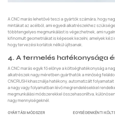
A CNC marás lehetővé teszi a gyártók számára, hogy nag
mintákat az acélból, ami egyedi alkatrészekhez szüksé
többtengelyes megmunkálást is végezhetnek, ami rugalm
kifinomult geometriákat is képesek kezelni, amelyek kézi
hogy tervezési korlátok nélkül újítsanak.
4. A termelés hatékonysága é
A CNC marás egyik fő előnye a költséghatékonyság a na
alkatrészek nagy méretben gyárthatók a minőség feláldo
CNCRUSH kihasználja hatékony, automatizált folyamatait a
a nagy vagy folyamatban lévő megrendelésekkel rendelk
megmunkálási módszerekkel összehasonlítva, különösen a
nagy mennyiségeknél.
GYÁRTÁSI MÓDSZER
EGYSÉGENKÉNTI KÖLT