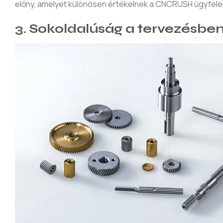
előny, amelyet különösen értékelnek a CNCRUSH ügyfelei
3. Sokoldalúság a tervezésbe