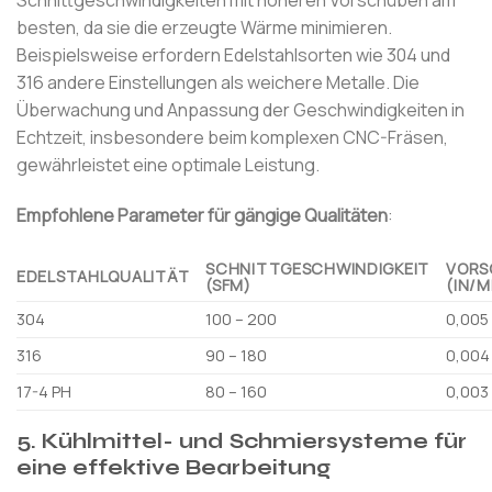
Schnittgeschwindigkeiten mit höheren Vorschüben am
besten, da sie die erzeugte Wärme minimieren.
Beispielsweise erfordern Edelstahlsorten wie 304 und
316 andere Einstellungen als weichere Metalle. Die
Überwachung und Anpassung der Geschwindigkeiten in
Echtzeit, insbesondere beim komplexen CNC-Fräsen,
gewährleistet eine optimale Leistung.
Empfohlene Parameter für gängige Qualitäten
:
SCHNITTGESCHWINDIGKEIT
VORS
EDELSTAHLQUALITÄT
(SFM)
(IN/M
304
100 – 200
0,005
316
90 – 180
0,004
17-4 PH
80 – 160
0,003
5. Kühlmittel- und Schmiersysteme für
eine effektive Bearbeitung