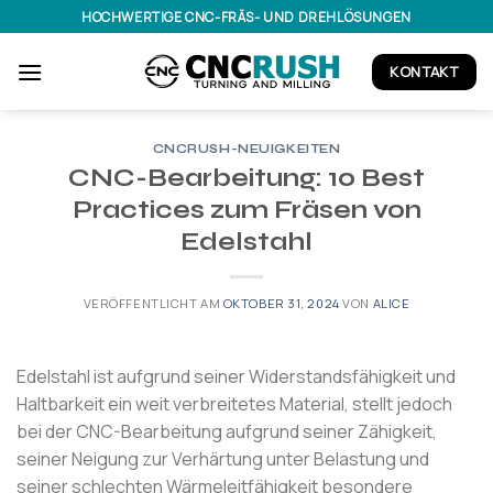
Zum
HOCHWERTIGE CNC-FRÄS- UND DREHLÖSUNGEN
Inhalt
springen
KONTAKT
CNCRUSH-NEUIGKEITEN
CNC-Bearbeitung: 10 Best
Practices zum Fräsen von
Edelstahl
VERÖFFENTLICHT AM
OKTOBER 31, 2024
VON
ALICE
Edelstahl ist aufgrund seiner Widerstandsfähigkeit und
Haltbarkeit ein weit verbreitetes Material, stellt jedoch
bei der CNC-Bearbeitung aufgrund seiner Zähigkeit,
seiner Neigung zur Verhärtung unter Belastung und
seiner schlechten Wärmeleitfähigkeit besondere