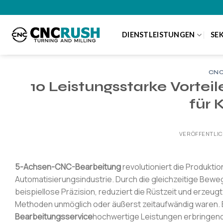
Zum
Inhalt
springen
DIENSTLEISTUNGEN
SE
CNC
10 Leistungsstarke Vorte
für 
VERÖFFENTLI
5-Achsen-CNC-Bearbeitung
revolutioniert die Produkti
Automatisierungsindustrie. Durch die gleichzeitige Be
beispiellose Präzision, reduziert die Rüstzeit und erze
Methoden unmöglich oder äußerst zeitaufwändig waren. B
Bearbeitungsservice
hochwertige Leistungen erbringen