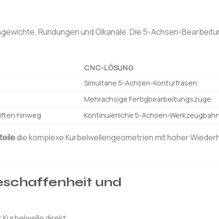
ngewichte, Rundungen und Ölkanäle. Die 5-Achsen-Bearbeit
CNC-LÖSUNG
Simultane 5-Achsen-Konturfräsen
Mehrachsige Fertigbearbeitungszüge
iften hinweg
Kontinuierliche 5-Achsen-Werkzeugbah
eile
die komplexe Kurbelwellengeometrien mit hoher Wiederh
eschaffenheit und
Kurbelwelle direkt: