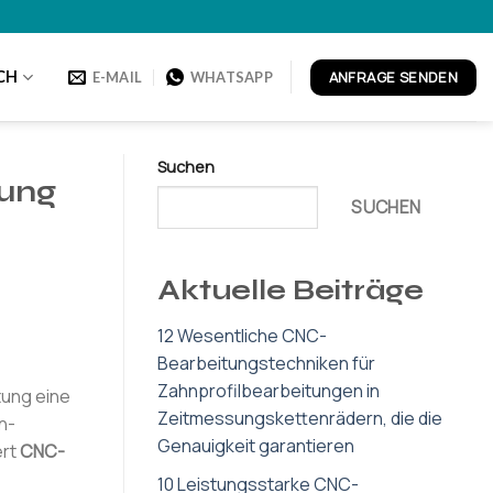
ANFRAGE SENDEN
CH
E-MAIL
WHATSAPP
Suchen
tung
SUCHEN
Aktuelle Beiträge
12 Wesentliche CNC-
Bearbeitungstechniken für
Zahnprofilbearbeitungen in
tung eine
Zeitmessungskettenrädern, die die
n-
Genauigkeit garantieren
ert
CNC-
10 Leistungsstarke CNC-