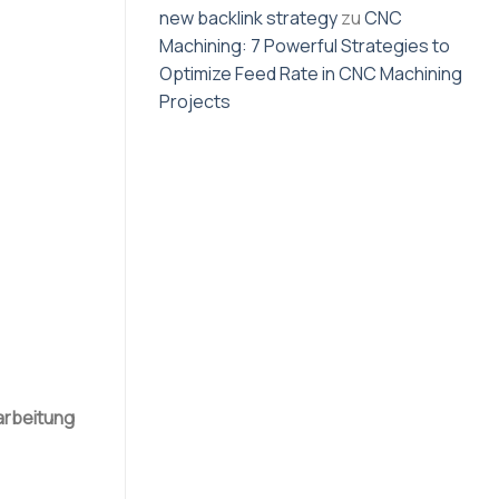
new backlink strategy
zu
CNC
Machining: 7 Powerful Strategies to
Optimize Feed Rate in CNC Machining
Projects
rbeitung