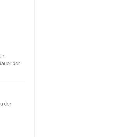
en.
dauer der
Zu den