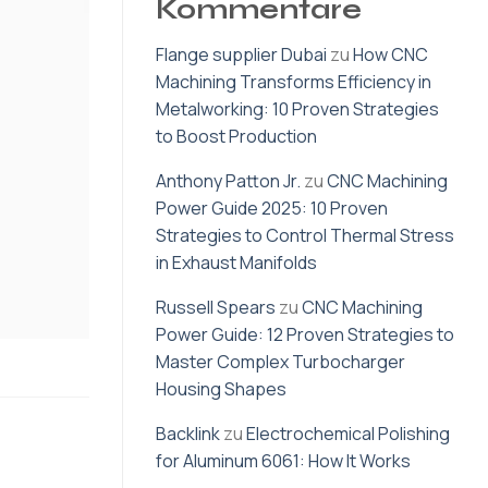
Kommentare
Flange supplier Dubai
zu
How CNC
Machining Transforms Efficiency in
Metalworking: 10 Proven Strategies
to Boost Production
Anthony Patton Jr.
zu
CNC Machining
Power Guide 2025: 10 Proven
Strategies to Control Thermal Stress
in Exhaust Manifolds
Russell Spears
zu
CNC Machining
Power Guide: 12 Proven Strategies to
Master Complex Turbocharger
Housing Shapes
Backlink
zu
Electrochemical Polishing
for Aluminum 6061: How It Works