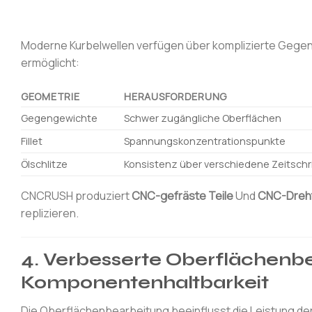
Moderne Kurbelwellen verfügen über komplizierte Gege
ermöglicht:
GEOMETRIE
HERAUSFORDERUNG
Gegengewichte
Schwer zugängliche Oberflächen
Fillet
Spannungskonzentrationspunkte
Ölschlitze
Konsistenz über verschiedene Zeitschr
CNCRUSH produziert
CNC-gefräste Teile
Und
CNC-Dreht
replizieren.
4. Verbesserte Oberflächenb
Komponentenhaltbarkeit
Die Oberflächenbearbeitung beeinflusst die Leistung der 