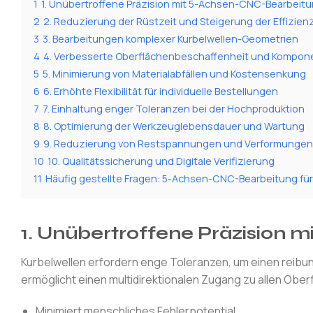
1
1. Unübertroffene Präzision mit 5-Achsen-CNC-Bearbeit
2
2. Reduzierung der Rüstzeit und Steigerung der Effizien
3
3. Bearbeitungen komplexer Kurbelwellen-Geometrien
4
4. Verbesserte Oberflächenbeschaffenheit und Kompone
5
5. Minimierung von Materialabfällen und Kostensenkung
6
6. Erhöhte Flexibilität für individuelle Bestellungen
7
7. Einhaltung enger Toleranzen bei der Hochproduktion
8
8. Optimierung der Werkzeuglebensdauer und Wartung
9
9. Reduzierung von Restspannungen und Verformungen
10
10. Qualitätssicherung und Digitale Verifizierung
11
Häufig gestellte Fragen: 5-Achsen-CNC-Bearbeitung für
1. Unübertroffene Präzision
Kurbelwellen erfordern enge Toleranzen, um einen reib
ermöglicht einen multidirektionalen Zugang zu allen Obe
Minimiert menschliches Fehlerpotential