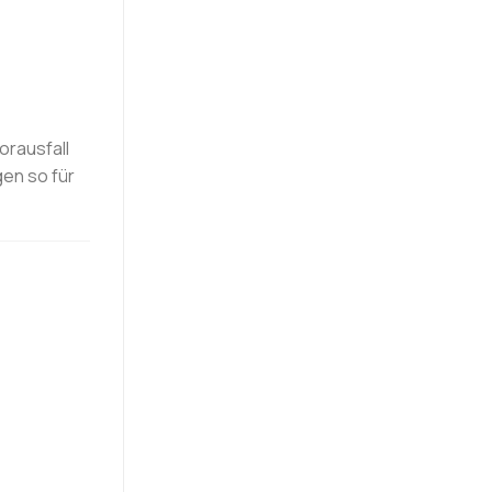
orausfall
en so für