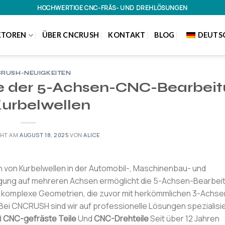
HOCHWERTIGE CNC-FRÄS- UND DREHLÖSUNGEN
KTOREN
ÜBER CNCRUSH
KONTAKT
BLOG
DEUTS
RUSH-NEUIGKEITEN
ile der 5-Achsen-CNC-Bearbei
Kurbelwellen
CHT AM
AUGUST 18, 2025
VON
ALICE
on von Kurbelwellen in der Automobil-, Maschinenbau- und
wegung auf mehreren Achsen ermöglicht die 5-Achsen-Bearbei
ugt komplexe Geometrien, die zuvor mit herkömmlichen 3-Achse
ei CNCRUSH sind wir auf professionelle Lösungen spezialisi
d
CNC-gefräste Teile
Und
CNC-Drehteile
Seit über 12 Jahren