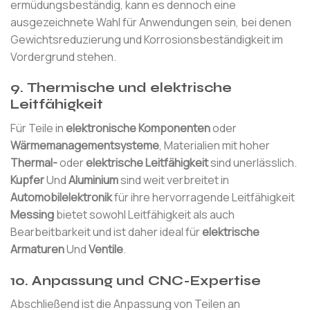
ermüdungsbeständig, kann es dennoch eine
ausgezeichnete Wahl für Anwendungen sein, bei denen
Gewichtsreduzierung und Korrosionsbeständigkeit im
Vordergrund stehen.
9.
Thermische und elektrische
Leitfähigkeit
Für Teile in
elektronische Komponenten
oder
Wärmemanagementsysteme
, Materialien mit hoher
Thermal-
oder
elektrische Leitfähigkeit
sind unerlässlich.
Kupfer
Und
Aluminium
sind weit verbreitet in
Automobilelektronik
für ihre hervorragende Leitfähigkeit
Messing
bietet sowohl Leitfähigkeit als auch
Bearbeitbarkeit und ist daher ideal für
elektrische
Armaturen
Und
Ventile
.
10.
Anpassung und CNC-Expertise
Abschließend ist die Anpassung von Teilen an