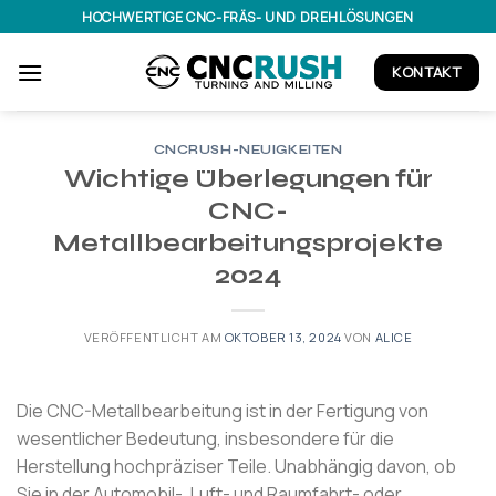
Zum
HOCHWERTIGE CNC-FRÄS- UND DREHLÖSUNGEN
Inhalt
springen
KONTAKT
CNCRUSH-NEUIGKEITEN
Wichtige Überlegungen für
CNC-
Metallbearbeitungsprojekte
2024
VERÖFFENTLICHT AM
OKTOBER 13, 2024
VON
ALICE
Die CNC-Metallbearbeitung ist in der Fertigung von
wesentlicher Bedeutung, insbesondere für die
Herstellung hochpräziser Teile. Unabhängig davon, ob
Sie in der Automobil-, Luft- und Raumfahrt- oder