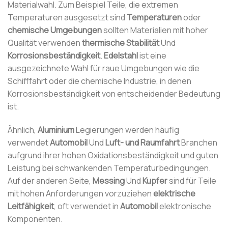
Materialwahl. Zum Beispiel Teile, die extremen
Temperaturen ausgesetzt sind
Temperaturen
oder
chemische Umgebungen
sollten Materialien mit hoher
Qualität verwenden
thermische Stabilität
Und
Korrosionsbeständigkeit
.
Edelstahl
ist eine
ausgezeichnete Wahl für raue Umgebungen wie die
Schifffahrt oder die chemische Industrie, in denen
Korrosionsbeständigkeit von entscheidender Bedeutung
ist.
Ähnlich,
Aluminium
Legierungen werden häufig
verwendet
Automobil
Und
Luft- und Raumfahrt
Branchen
aufgrund ihrer hohen Oxidationsbeständigkeit und guten
Leistung bei schwankenden Temperaturbedingungen.
Auf der anderen Seite,
Messing
Und
Kupfer
sind für Teile
mit hohen Anforderungen vorzuziehen
elektrische
Leitfähigkeit
, oft verwendet in
Automobil
elektronische
Komponenten.