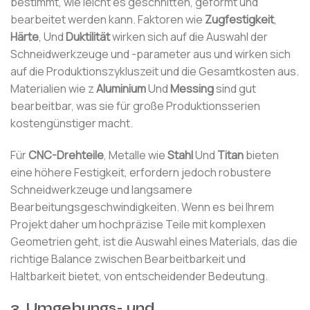
bestimmt, wie leicht es geschnitten, geformt und
bearbeitet werden kann. Faktoren wie
Zugfestigkeit
,
Härte
, Und
Duktilität
wirken sich auf die Auswahl der
Schneidwerkzeuge und -parameter aus und wirken sich
auf die Produktionszykluszeit und die Gesamtkosten aus.
Materialien wie z
Aluminium
Und
Messing
sind gut
bearbeitbar, was sie für große Produktionsserien
kostengünstiger macht.
Für
CNC-Drehteile
, Metalle wie
Stahl
Und
Titan
bieten
eine höhere Festigkeit, erfordern jedoch robustere
Schneidwerkzeuge und langsamere
Bearbeitungsgeschwindigkeiten. Wenn es bei Ihrem
Projekt daher um hochpräzise Teile mit komplexen
Geometrien geht, ist die Auswahl eines Materials, das die
richtige Balance zwischen Bearbeitbarkeit und
Haltbarkeit bietet, von entscheidender Bedeutung.
3.
Umgebungs- und