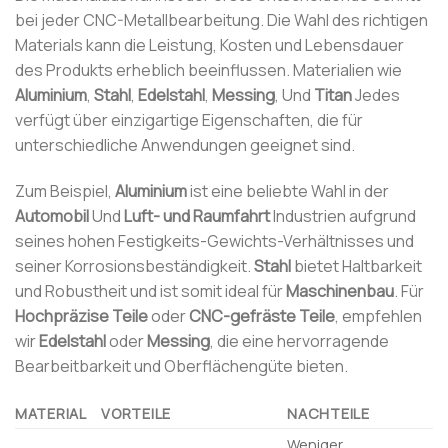
bei jeder CNC-Metallbearbeitung. Die Wahl des richtigen
Materials kann die Leistung, Kosten und Lebensdauer
des Produkts erheblich beeinflussen. Materialien wie
Aluminium
,
Stahl
,
Edelstahl
,
Messing
, Und
Titan
Jedes
verfügt über einzigartige Eigenschaften, die für
unterschiedliche Anwendungen geeignet sind.
Zum Beispiel,
Aluminium
ist eine beliebte Wahl in der
Automobil
Und
Luft- und Raumfahrt
Industrien aufgrund
seines hohen Festigkeits-Gewichts-Verhältnisses und
seiner Korrosionsbeständigkeit.
Stahl
bietet Haltbarkeit
und Robustheit und ist somit ideal für
Maschinenbau
. Für
Hochpräzise Teile
oder
CNC-gefräste Teile
, empfehlen
wir
Edelstahl
oder
Messing
, die eine hervorragende
Bearbeitbarkeit und Oberflächengüte bieten.
MATERIAL
VORTEILE
NACHTEILE
Weniger