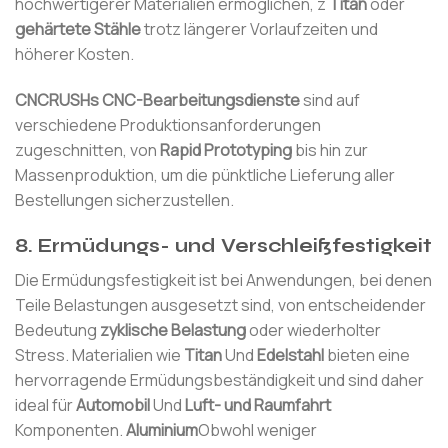
hochwertigerer Materialien ermöglichen, z
Titan
oder
gehärtete Stähle
trotz längerer Vorlaufzeiten und
höherer Kosten.
CNCRUSHs CNC-Bearbeitungsdienste
sind auf
verschiedene Produktionsanforderungen
zugeschnitten, von
Rapid Prototyping
bis hin zur
Massenproduktion, um die pünktliche Lieferung aller
Bestellungen sicherzustellen.
8.
Ermüdungs- und Verschleißfestigkeit
Die Ermüdungsfestigkeit ist bei Anwendungen, bei denen
Teile Belastungen ausgesetzt sind, von entscheidender
Bedeutung
zyklische Belastung
oder wiederholter
Stress. Materialien wie
Titan
Und
Edelstahl
bieten eine
hervorragende Ermüdungsbeständigkeit und sind daher
ideal für
Automobil
Und
Luft- und Raumfahrt
Komponenten.
Aluminium
Obwohl weniger