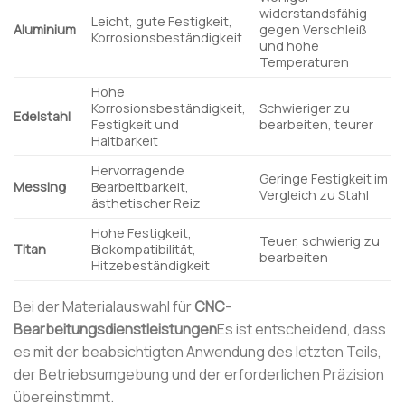
widerstandsfähig
Leicht, gute Festigkeit,
Aluminium
gegen Verschleiß
Korrosionsbeständigkeit
und hohe
Temperaturen
Hohe
Korrosionsbeständigkeit,
Schwieriger zu
Edelstahl
Festigkeit und
bearbeiten, teurer
Haltbarkeit
Hervorragende
Geringe Festigkeit im
Messing
Bearbeitbarkeit,
Vergleich zu Stahl
ästhetischer Reiz
Hohe Festigkeit,
Teuer, schwierig zu
Titan
Biokompatibilität,
bearbeiten
Hitzebeständigkeit
Bei der Materialauswahl für
CNC-
Bearbeitungsdienstleistungen
Es ist entscheidend, dass
es mit der beabsichtigten Anwendung des letzten Teils,
der Betriebsumgebung und der erforderlichen Präzision
übereinstimmt.