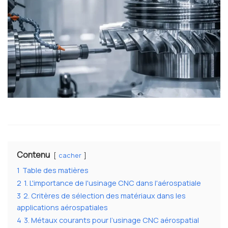
Contenu
cacher
1
Table des matières
2
1. L'importance de l'usinage CNC dans l'aérospatiale
3
2. Critères de sélection des matériaux dans les
applications aérospatiales
4
3. Métaux courants pour l’usinage CNC aérospatial