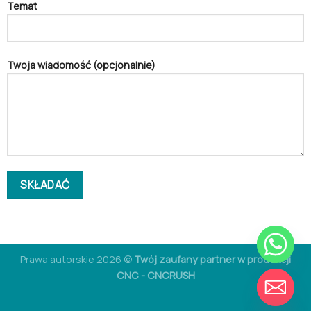
Temat
Twoja wiadomość (opcjonalnie)
Prawa autorskie 2026 ©
Twój zaufany partner w produkcji
CZAT
CNC - CNCRUSH
UKRYJ