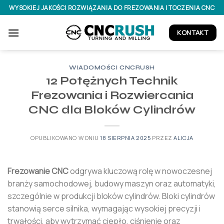
Przejdź
WYSOKIEJ JAKOŚCI ROZWIĄZANIA DO FREZOWANIA I TOCZENIA CNC
do
treści
KONTAKT
WIADOMOŚCI CNCRUSH
12 Potężnych Technik
Frezowania i Rozwiercania
CNC dla Bloków Cylindrów
OPUBLIKOWANO W DNIU
18 SIERPNIA 2025
PRZEZ
ALICJA
Frezowanie CNC
odgrywa kluczową rolę w nowoczesnej
branży samochodowej, budowy maszyn oraz automatyki,
szczególnie w produkcji bloków cylindrów. Bloki cylindrów
stanowią serce silnika, wymagając wysokiej precyzji i
trwałości, aby wytrzymać ciepło, ciśnienie oraz