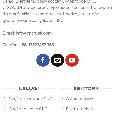
Dzięki 12-letniemu doświadczeniu w obróbce CNC,
CNCRUSH oferuje precyzyjne usługi toczenia i frezowania
dla branż takich jak motoryzacja i medycyna. Jakość
gwarantowana certyfikatami ISO.
E-mail: info@cncrush.com
Telefon: +86-13327463963
USŁUGI
SEKTORY
Części frezowane CNC
Automobilowy
Części toczone CNC
Elektrotechnika