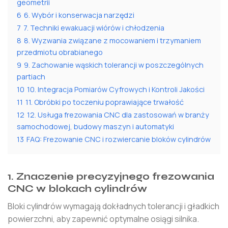
geometrii
6
6. Wybór i konserwacja narzędzi
7
7. Techniki ewakuacji wiórów i chłodzenia
8
8. Wyzwania związane z mocowaniem i trzymaniem
przedmiotu obrabianego
9
9. Zachowanie wąskich tolerancji w poszczególnych
partiach
10
10. Integracja Pomiarów Cyfrowych i Kontroli Jakości
11
11. Obróbki po toczeniu poprawiające trwałość
12
12. Usługa frezowania CNC dla zastosowań w branży
samochodowej, budowy maszyn i automatyki
13
FAQ: Frezowanie CNC i rozwiercanie bloków cylindrów
1. Znaczenie precyzyjnego frezowania
CNC w blokach cylindrów
Bloki cylindrów wymagają dokładnych tolerancji i gładkich
powierzchni, aby zapewnić optymalne osiągi silnika.