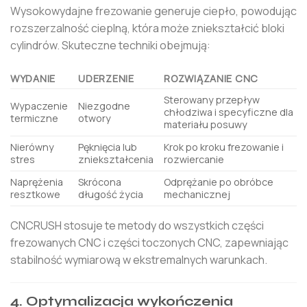
Wysokowydajne frezowanie generuje ciepło, powodując
rozszerzalność cieplną, która może zniekształcić bloki
cylindrów. Skuteczne techniki obejmują:
WYDANIE
UDERZENIE
ROZWIĄZANIE CNC
Sterowany przepływ
Wypaczenie
Niezgodne
chłodziwa i specyficzne dla
termiczne
otwory
materiału posuwy
Nierówny
Pęknięcia lub
Krok po kroku frezowanie i
stres
zniekształcenia
rozwiercanie
Naprężenia
Skrócona
Odprężanie po obróbce
resztkowe
długość życia
mechanicznej
CNCRUSH stosuje te metody do wszystkich części
frezowanych CNC i części toczonych CNC, zapewniając
stabilność wymiarową w ekstremalnych warunkach.
4. Optymalizacja wykończenia