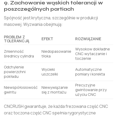
9. Zachowanie wąskich tolerancji w
poszczególnych partiach
Spójność jest krytyczna, szczególnie w produkcji
masowej. Wyzwania obejmują:
PROBLEM Z
EFEKT
ROZWIĄZANIE
TOLERANCJĄ
Wysokow dokładne
Zmienność
Niedopasowanie
CNC wytaczanie i
średnicy cylindra
tłoka
toczenie
Odchylenie
Wycieki
Automatyczne
powierzchni
uszczelki
pomiary i korekta
pokładu
Precyzyjne
Niewspółosiowość
Niewywiązanie
gwintowanie przy
gwintu
się z montażu
użyciu CNC
CNCRUSH gwarantuje, że każda frezowana część CNC
oraz toczona część CNC spełnia rygorystyczne