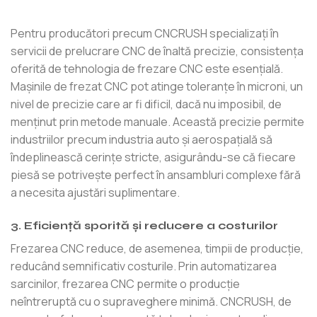
Pentru producători precum CNCRUSH specializați în
servicii de prelucrare CNC de înaltă precizie, consistența
oferită de tehnologia de frezare CNC este esențială.
Mașinile de frezat CNC pot atinge toleranțe în microni, un
nivel de precizie care ar fi dificil, dacă nu imposibil, de
menținut prin metode manuale. Această precizie permite
industriilor precum industria auto și aerospațială să
îndeplinească cerințe stricte, asigurându-se că fiecare
piesă se potrivește perfect în ansambluri complexe fără
a necesita ajustări suplimentare.
3. Eficiență sporită și reducere a costurilor
Frezarea CNC reduce, de asemenea, timpii de producție,
reducând semnificativ costurile. Prin automatizarea
sarcinilor, frezarea CNC permite o producție
neîntreruptă cu o supraveghere minimă. CNCRUSH, de