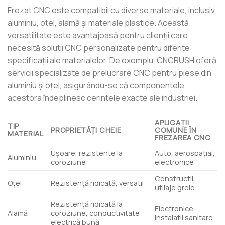
Frezat CNC este compatibil cu diverse materiale, inclusiv
aluminiu, oțel, alamă și materiale plastice. Această
versatilitate este avantajoasă pentru clienții care
necesită soluții CNC personalizate pentru diferite
specificații ale materialelor. De exemplu, CNCRUSH oferă
servicii specializate de prelucrare CNC pentru piese din
aluminiu și oțel, asigurându-se că componentele
acestora îndeplinesc cerințele exacte ale industriei.
APLICAȚII
TIP
PROPRIETĂȚI CHEIE
COMUNE ÎN
MATERIAL
FREZAREA CNC
Ușoare, rezistente la
Auto, aerospațial,
Aluminiu
coroziune
electronice
Constructii,
Oţel
Rezistență ridicată, versatil
utilaje grele
Rezistență ridicată la
Electronice,
Alamă
coroziune, conductivitate
instalatii sanitare
electrică bună