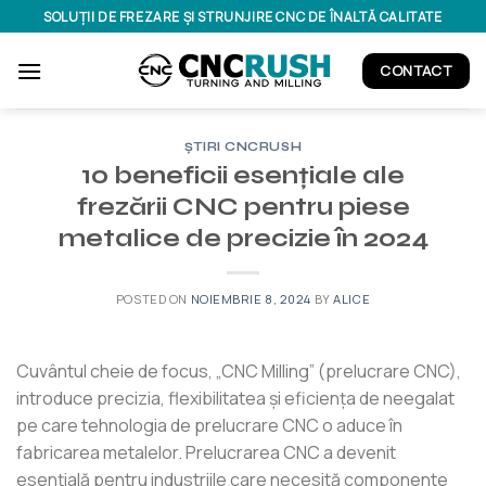
Skip
SOLUȚII DE FREZARE ȘI STRUNJIRE CNC DE ÎNALTĂ CALITATE
to
content
CONTACT
ȘTIRI CNCRUSH
10 beneficii esențiale ale
frezării CNC pentru piese
metalice de precizie în 2024
POSTED ON
NOIEMBRIE 8, 2024
BY
ALICE
Cuvântul cheie de focus, „CNC Milling” (prelucrare CNC),
introduce precizia, flexibilitatea și eficiența de neegalat
pe care tehnologia de prelucrare CNC o aduce în
fabricarea metalelor. Prelucrarea CNC a devenit
esențială pentru industriile care necesită componente