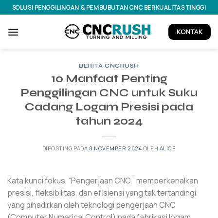
Lewati
SOLUSI PENGGILINGAN & PEMBUBUTAN CNC BERKUALITAS TINGGI
ke
konten
KONTAK
BERITA CNCRUSH
10 Manfaat Penting
Penggilingan CNC untuk Suku
Cadang Logam Presisi pada
tahun 2024
DIPOSTING PADA
8 NOVEMBER 2024
OLEH
ALICE
Kata kunci fokus, “Pengerjaan CNC,” memperkenalkan
presisi, fleksibilitas, dan efisiensi yang tak tertandingi
yang dihadirkan oleh teknologi pengerjaan CNC
(Computer Numerical Control) pada fabrikasi logam.