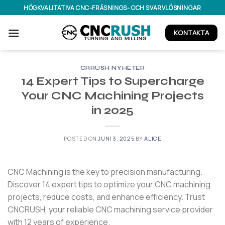
Skip
HÖGKVALITATIVA CNC-FRÄSNINGS- OCH SVARVLÖSNINGAR
to
content
KONTAKTA
CRRUSH NYHETER
14 Expert Tips to Supercharge
Your CNC Machining Projects
in 2025
POSTED ON
JUNI 3, 2025
BY
ALICE
CNC Machining is the key to precision manufacturing.
Discover 14 expert tips to optimize your CNC machining
projects, reduce costs, and enhance efficiency. Trust
CNCRUSH, your reliable CNC machining service provider
with 12 years of experience.