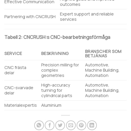
Effective Communication
outcomes
Expert support and reliable
Partnering with CNCRUSH
services
Tabell 2: CNCRUSH:s CNC-bearbetningsförmåga
BRANSCHER SOM
SERVICE
BESKRIVNING
BETJÄNAS
Precision milling for
Automotive,
CNC frästa
complex
Machine Building,
delar
geometries
Automation
High-accuracy
Automotive,
CNC-svarvade
turning for
Machine Building,
delar
cylindrical parts
Automation
Materialexpertis
Aluminium