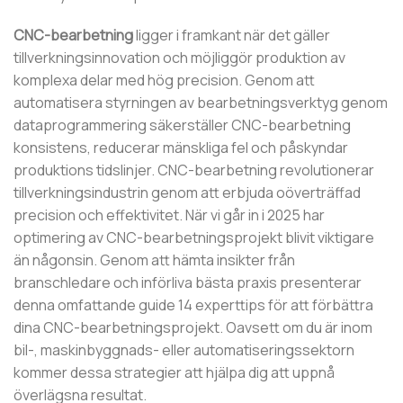
CNC-bearbetning
ligger i framkant när det gäller
tillverkningsinnovation och möjliggör produktion av
komplexa delar med hög precision. Genom att
automatisera styrningen av bearbetningsverktyg genom
dataprogrammering säkerställer CNC-bearbetning
konsistens, reducerar mänskliga fel och påskyndar
produktions tidslinjer. CNC-bearbetning revolutionerar
tillverkningsindustrin genom att erbjuda oöverträffad
precision och effektivitet. När vi går in i 2025 har
optimering av CNC-bearbetningsprojekt blivit viktigare
än någonsin. Genom att hämta insikter från
branschledare och införliva bästa praxis presenterar
denna omfattande guide 14 experttips för att förbättra
dina CNC-bearbetningsprojekt. Oavsett om du är inom
bil-, maskinbyggnads- eller automatiseringssektorn
kommer dessa strategier att hjälpa dig att uppnå
överlägsna resultat.