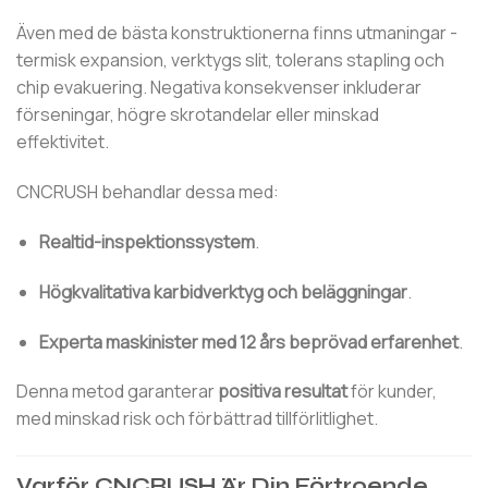
Även med de bästa konstruktionerna finns utmaningar -
termisk expansion, verktygs slit, tolerans stapling och
chip evakuering. Negativa konsekvenser inkluderar
förseningar, högre skrotandelar eller minskad
effektivitet.
CNCRUSH behandlar dessa med:
Realtid-inspektionssystem
.
Högkvalitativa karbidverktyg och beläggningar
.
Experta maskinister med 12 års beprövad erfarenhet
.
Denna metod garanterar
positiva resultat
för kunder,
med minskad risk och förbättrad tillförlitlighet.
Varför CNCRUSH Är Din Förtroende