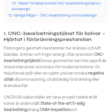
11.1
Tabell: Fördelarna med CNC-bearbetningstjänst i
kolvdesign
12
Vanliga frågor – CNC-bearbetning och kolvdesign
1. CNC-bearbetningstjänst för kolvar –
Hjärtat i förbränningsprestandan
Pistongens geometri bestämmer hur bränsle och luft
blandas, brinner och frigör energi. Utan precision
CNC-
bearbetningstjänst
Dessa geometrier kan inte uppnå de
snäva toleranser som krävs för moderna motorer. En
feljusterad spår eller en ojämn yta kan orsaka
negativa
utfall
såsom knackning, ofullständig förbränning eller
bränsleavfall.
CNCRUSH säkerställer att varje projekt relaterat till
kolvar är underställt
State-of-the-art 5-axlig
bearbetning
sträng
CMM-inspektion
och