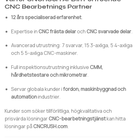
CNC Bearbetnings Partner
12 års specialiserad erfarenhet
.
Expertise in
CNC frästa delar
och
CNC svarvade delar
.
Avancerad utrustning: 7 svarvar, 15 3-axliga, 5 4-axliga
och 5 5-axliga CNC-maskiner.
Full inspektionsutrustning inklusive
CMM,
hårdhetstestare och mikrometrar
.
Servar globala kunder i
fordon, maskinbyggnad och
automation
industrier.
Kunder som söker tillförlitliga, högkvalitativa och
prisvärda lösningar
CNC-bearbetningstjänst
kan hitta
lösningar på
CNCRUSH.com
.