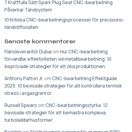
7 Kraftfulla Sätt Spark Plug Seat CNC-bearbetning
Påverkar Tändsystem
10 Kritiska CNC-bearbetningsprocesser för precisions-
tändstiftssäten
Senaste kommentarer
Flänsleverantör Dubai
om
Hur CNC-bearbetning
förvandlar effektiviteten vid metallbearbetning: 10
beprövade strategier för att öka produktionen
Anthony Patton Jr.
om
CNC-bearbetning Effektguide
2025: 10 bevisade strategier för att kontrollera termisk
stress i avgasgrenrör
Russell Spears
om
CNC-bearbetningsstyrka: 12
bevisade strategier för att bemästra komplexa
turboladdarhusformer
Backlink
om
Elektrokemisk polering för aluminium 6061: