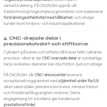
värmefördelning. På CNCRUSH uppnår vår
frästechnologi högkomplexa geometrier som balanserar
förbränningseffektivitet med hållbarhet
, och stödjer
kunder inom fordons- och industriapplikationer.
4. CNC-drejade delar i
precisionskolvskirt och stiftborrar
Cylindern på kolven och stiftets hål kräver felfri cylindrisk
precision, vilket är där
CNC svarvade delar
är oumbärliga.
Varje avvikelse i diameter kan öka friktion, ljud och slitage.
På CNCRUSH, vår
CNC-drevscenter
leverera
exceptionell noggrannhet med
ytjämnhet under Ra 0,8
,
vilket säkerställer jämnare kolvrörelse, minskat friktion
och förbättrad långvarighet i motorer. Detta
engagemang för excellens ger kunderna en
prestationsfördel
.