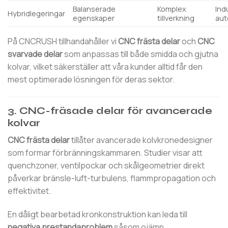
Balanserade
Komplex
Ind
Hybridlegeringar
egenskaper
tillverkning
aut
På CNCRUSH tillhandahåller vi
CNC frästa delar
och
CNC
svarvade delar
som anpassas till både smidda och gjutna
kolvar, vilket säkerställer att våra kunder alltid får den
mest optimerade lösningen för deras sektor.
3. CNC-fräsade delar för avancerade
kolvar
CNC frästa delar
tillåter avancerade kolvkronedesigner
som formar förbränningskammaren. Studier visar att
quenchzoner, ventilpockar och skålgeometrier direkt
påverkar bränsle-luft-turbulens, flammpropagation och
effektivitet.
En dåligt bearbetad kronkonstruktion kan leda till
negativa prestandaproblem
såsom ojämn