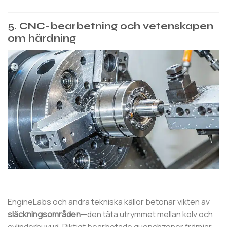
5. CNC-bearbetning och vetenskapen
om härdning
EngineLabs och andra tekniska källor betonar vikten av
släckningsområden
—den täta utrymmet mellan kolv och
cylinderhuvud. Riktigt bearbetade quenchzoner främjar