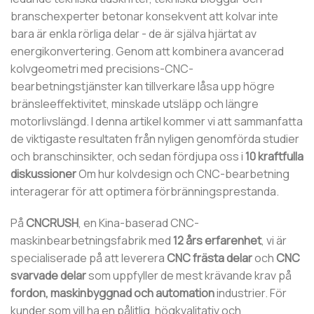
branschexperter betonar konsekvent att kolvar inte
bara är enkla rörliga delar - de är själva hjärtat av
energikonvertering. Genom att kombinera avancerad
kolvgeometri med precisions-CNC-
bearbetningstjänster kan tillverkare låsa upp högre
bränsleeffektivitet, minskade utsläpp och längre
motorlivslängd. I denna artikel kommer vi att sammanfatta
de viktigaste resultaten från nyligen genomförda studier
och branschinsikter, och sedan fördjupa oss i
10 kraftfulla
diskussioner
Om hur kolvdesign och CNC-bearbetning
interagerar för att optimera förbränningsprestanda.
På
CNCRUSH
, en Kina-baserad CNC-
maskinbearbetningsfabrik med
12 års erfarenhet
, vi är
specialiserade på att leverera
CNC frästa delar
och
CNC
svarvade delar
som uppfyller de mest krävande krav på
fordon, maskinbyggnad och automation
industrier. För
kunder som vill ha en pålitlig, högkvalitativ och