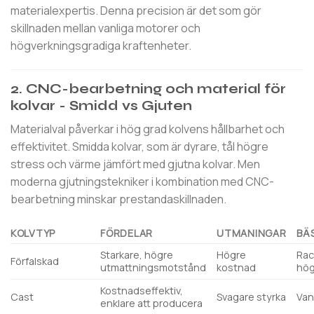
materialexpertis. Denna precision är det som gör
skillnaden mellan vanliga motorer och
högverkningsgradiga kraftenheter.
2. CNC-bearbetning och material för
kolvar - Smidd vs Gjuten
Materialval påverkar i hög grad kolvens hållbarhet och
effektivitet. Smidda kolvar, som är dyrare, tål högre
stress och värme jämfört med gjutna kolvar. Men
moderna gjutningstekniker i kombination med CNC-
bearbetning minskar prestandaskillnaden.
KOLVTYP
FÖRDELAR
UTMANINGAR
BÄ
Starkare, högre
Högre
Rac
Förfalskad
utmattningsmotstånd
kostnad
hög
Kostnadseffektiv,
Cast
Svagare styrka
Van
enklare att producera