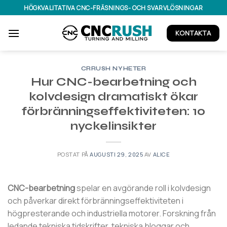
Hoppa
HÖGKVALITATIVA CNC-FRÄSNINGS- OCH SVARVLÖSNINGAR
till
innehållet
KONTAKTA
CRRUSH NYHETER
Hur CNC-bearbetning och
kolvdesign dramatiskt ökar
förbränningseffektiviteten: 10
nyckelinsikter
POSTAT PÅ
AUGUSTI 29, 2025
AV
ALICE
CNC-bearbetning
spelar en avgörande roll i kolvdesign
och påverkar direkt förbränningseffektiviteten i
högpresterande och industriella motorer. Forskning från
ledande tekniska tidskrifter, tekniska bloggar och