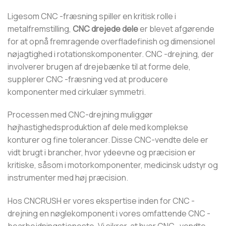
Ligesom CNC -fræsning spiller en kritisk rolle i
metalfremstilling,
CNC drejede dele
er blevet afgørende
for at opnå fremragende overfladefinish og dimensionel
nøjagtighed i rotationskomponenter. CNC -drejning, der
involverer brugen af ​​drejebænke til at forme dele,
supplerer CNC -fræsning ved at producere
komponenter med cirkulær symmetri.
Processen med CNC-drejning muliggør
højhastighedsproduktion af dele med komplekse
konturer og fine tolerancer. Disse CNC-vendte dele er
vidt brugt i brancher, hvor ydeevne og præcision er
kritiske, såsom i motorkomponenter, medicinsk udstyr og
instrumenter med høj præcision.
Hos CNCRUSH er vores ekspertise inden for CNC -
drejning en nøglekomponent i vores omfattende CNC -