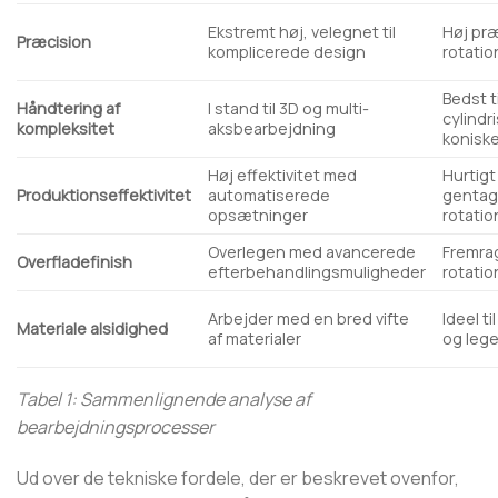
Ekstremt høj, velegnet til
Høj præ
Præcision
komplicerede design
rotati
Bedst ti
Håndtering af
I stand til 3D og multi-
cylindr
kompleksitet
aksbearbejdning
koniske
Høj effektivitet med
Hurtigt
Produktionseffektivitet
automatiserede
gentag
opsætninger
rotati
Overlegen med avancerede
Fremrag
Overfladefinish
efterbehandlingsmuligheder
rotati
Arbejder med en bred vifte
Ideel ti
Materiale alsidighed
af materialer
og lege
Tabel 1: Sammenlignende analyse af
bearbejdningsprocesser
Ud over de tekniske fordele, der er beskrevet ovenfor,