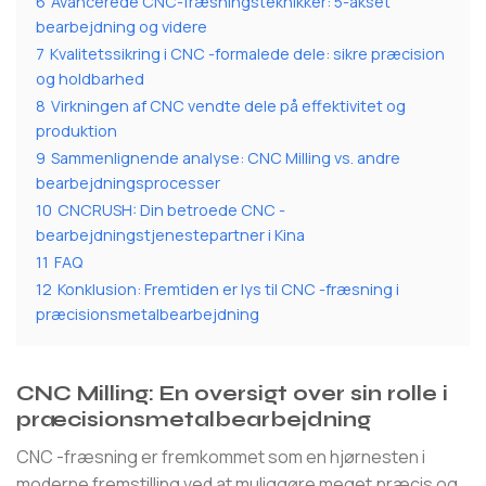
6
Avancerede CNC-fræsningsteknikker: 5-akset
bearbejdning og videre
7
Kvalitetssikring i CNC -formalede dele: sikre præcision
og holdbarhed
8
Virkningen af ​​CNC vendte dele på effektivitet og
produktion
9
Sammenlignende analyse: CNC Milling vs. andre
bearbejdningsprocesser
10
CNCRUSH: Din betroede CNC -
bearbejdningstjenestepartner i Kina
11
FAQ
12
Konklusion: Fremtiden er lys til CNC -fræsning i
præcisionsmetalbearbejdning
CNC Milling: En oversigt over sin rolle i
præcisionsmetalbearbejdning
CNC -fræsning er fremkommet som en hjørnesten i
moderne fremstilling ved at muliggøre meget præcis og