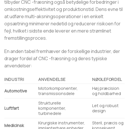
tilbyder CNC -fræsning også betydelige forbedringer i
omkostningseffektivitet og produktionstid. Dens evne til
at udføre multi-aksningsoperationer i en enkelt
opsætning minimerer nedetid og reducerer risikoen for
fejl, hvilket i sidste ende leverer en mere strømlinet
fremstillingsproces.
En anden tabel fremhæver de forskellige industrier, der
drager fordel af CNC -fræsning og deres typiske
anvendelser:
INDUSTRI
ANVENDELSE
NØGLEFORDEL
Motorkomponenter,
Høj præcision
Automotive
transmissionsdele
og holdbarhed
Strukturelle
Let og robust
Luftfart
komponenter,
design
turbinedele
Kirurgiske instrumenter,
Steril, præcis og
Medicinsk
implanterbare enheder
konsekvent