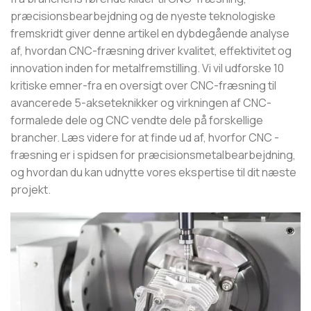
præcisionsbearbejdning og de nyeste teknologiske
fremskridt giver denne artikel en dybdegående analyse
af, hvordan CNC-fræsning driver kvalitet, effektivitet og
innovation inden for metalfremstilling. Vi vil udforske 10
kritiske emner-fra en oversigt over CNC-fræsning til
avancerede 5-akseteknikker og virkningen af ​​CNC-
formalede dele og CNC vendte dele på forskellige
brancher. Læs videre for at finde ud af, hvorfor CNC -
fræsning er i spidsen for præcisionsmetalbearbejdning,
og hvordan du kan udnytte vores ekspertise til dit næste
projekt.