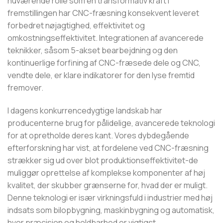
nuværende rolle som en transformativ kraft i
fremstillingen har CNC-fræsning konsekvent leveret
forbedret nøjagtighed, effektivitet og
omkostningseffektivitet. Integrationen af ​​avancerede
teknikker, såsom 5-akset bearbejdning og den
kontinuerlige forfining af CNC-fræsede dele og CNC,
vendte dele, er klare indikatorer for den lyse fremtid
fremover.
I dagens konkurrencedygtige landskab har
producenterne brug for pålidelige, avancerede teknologi
for at opretholde deres kant. Vores dybdegående
efterforskning har vist, at fordelene ved CNC-fræsning
strækker sig ud over blot produktionseffektivitet-de
muliggør oprettelse af komplekse komponenter af høj
kvalitet, der skubber grænserne for, hvad der er muligt.
Denne teknologi er især virkningsfuld i industrier med høj
indsats som bilopbygning, maskinbygning og automatisk,
hvor præcision og holdbarhed er vigtigst.