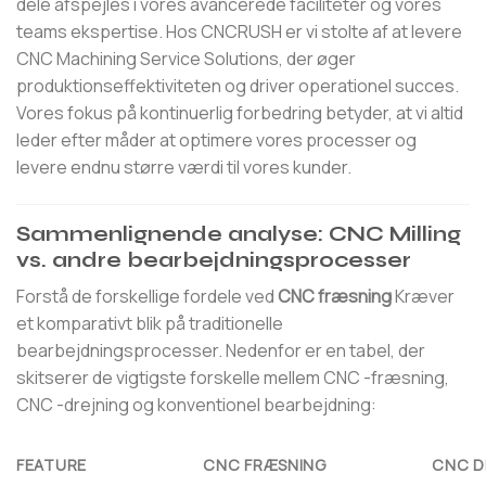
dele afspejles i vores avancerede faciliteter og vores
teams ekspertise. Hos CNCRUSH er vi stolte af at levere
CNC Machining Service Solutions, der øger
produktionseffektiviteten og driver operationel succes.
Vores fokus på kontinuerlig forbedring betyder, at vi altid
leder efter måder at optimere vores processer og
levere endnu større værdi til vores kunder.
Sammenlignende analyse: CNC Milling
vs. andre bearbejdningsprocesser
Forstå de forskellige fordele ved
CNC fræsning
Kræver
et komparativt blik på traditionelle
bearbejdningsprocesser. Nedenfor er en tabel, der
skitserer de vigtigste forskelle mellem CNC -fræsning,
CNC -drejning og konventionel bearbejdning:
FEATURE
CNC FRÆSNING
CNC D