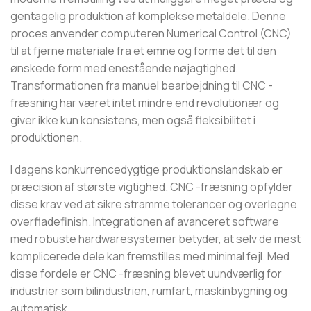
gentagelig produktion af komplekse metaldele. Denne
proces anvender computeren Numerical Control (CNC)
til at fjerne materiale fra et emne og forme det til den
ønskede form med enestående nøjagtighed.
Transformationen fra manuel bearbejdning til CNC -
fræsning har været intet mindre end revolutionær og
giver ikke kun konsistens, men også fleksibilitet i
produktionen.
I dagens konkurrencedygtige produktionslandskab er
præcision af største vigtighed. CNC -fræsning opfylder
disse krav ved at sikre stramme tolerancer og overlegne
overfladefinish. Integrationen af ​​avanceret software
med robuste hardwaresystemer betyder, at selv de mest
komplicerede dele kan fremstilles med minimal fejl. Med
disse fordele er CNC -fræsning blevet uundværlig for
industrier som bilindustrien, rumfart, maskinbygning og
automatisk.