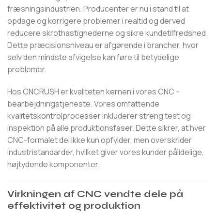
fræsningsindustrien. Producenter er nu i stand til at
opdage og korrigere problemer i realtid og derved
reducere skrothastighederne og sikre kundetilfredshed.
Dette præcisionsniveau er afgørende i brancher, hvor
selv den mindste afvigelse kan føre til betydelige
problemer.
Hos CNCRUSH er kvaliteten kernen i vores CNC -
bearbejdningstjeneste. Vores omfattende
kvalitetskontrolprocesser inkluderer streng test og
inspektion på alle produktionsfaser. Dette sikrer, at hver
CNC-formalet del ikke kun opfylder, men overskrider
industristandarder, hvilket giver vores kunder pålidelige,
højtydende komponenter.
Virkningen af ​​CNC vendte dele på
effektivitet og produktion