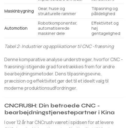
Gear, huse og
Tilpasning og
Maskinbygning
strukturelle rammer
pålidelighed
Robotkomponenter,
Effektivitet og
Automotion
automatiserede
høj
maskiner dele
gentagelighed
Tabel 2: Industrier og applikationer til CNC -fræsning
Denne komparative analyse understreger, hvorfor CNC -
fræsning i stigende grad foretrækkes frem for andre
bearbejdningsmetoder. Dens tilpasningsevne,
præcision og effektivitet gør det til et ideelt valg til
moderne produktionsudfordringer.
CNCRUSH: Din betroede CNC -
bearbejdningstjenestepartner i Kina
I over 12 år har CNCrush været i spidsen for at levere