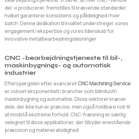
bearbejdningstjeneste. Vi sikrer, at hver CNC -vendte
del, vi producerer, fremstilles til krævende standarder,
hvilket garanterer konsistens og pålidelighed i hver
batch. Denne dedikation til kvalitet understreger vores
engagement i ekspertise og vores lidenskab for
innovative metalbearbejdningsløsninger.
CNC -bearbejdningstjeneste til bil-,
maskinbygnings- og automatisk
industrier
Efterspørgslen efter avanceret
CNC Machining Service
er vokset eksponentielt i brancher som bilindustri,
maskinbygning og automatisk. Disse sektorer kræver
dele, der ikke kun er præcise, men også holdbare nok til
at modstå ekstreme forhold. CNC-fræsning er særlig
velegnet til disse applikationer, der tilbyder enestående
præcision og materiel alsidighed.