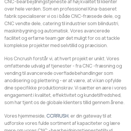
CNC-bearbejdningstjeneste af høj kvalitet til klienter
over hele verden. Som en professionel Kina-baseret
fabrik specialiserer vi os i både CNC-fræsede dele, og
CNC vendte dele, catering til industrier som bilindustri,
maskinbygning og automatisk. Vores avancerede
facilitet og erfarne team gør det muligt for os at tackle
komplekse projekter med selvtillid og præcision.
Hos Cncrush forstår vi, at hvert projekt er unikt. Vores
omfattende udvalg af tjenester - fra CNC -fræsning og
vending til avancerede overfladebehandlinger som
anodisering og plettering - er at være, at vi kan opfylde
dine specifikke produktionskrav. Vi sætter en ære i vores
engagement i kvalitet, effektivitet og kundetilfredshed,
som har tjent os de globale klienters tillid gennem årene.
Vores hjemmeside,
CCRRUSH
, er din gateway til at
udforske vores fulde sortiment af kapaciteter og lære
mere om vores CNC -bearbejdningstjenestetilbud.