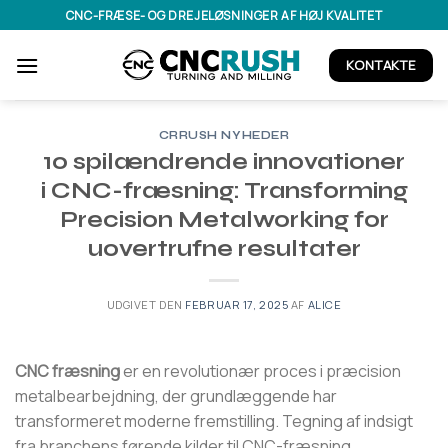
Fortsæt
CNC-FRÆSE- OG DREJELØSNINGER AF HØJ KVALITET
til
indhold
KONTAKTE
CRRUSH NYHEDER
10 spilændrende innovationer
i CNC-fræsning: Transforming
Precision Metalworking for
uovertrufne resultater
UDGIVET DEN
FEBRUAR 17, 2025
AF
ALICE
CNC fræsning
er en revolutionær proces i præcision
metalbearbejdning, der grundlæggende har
transformeret moderne fremstilling. Tegning af indsigt
fra branchens førende kilder til CNC-fræsning,