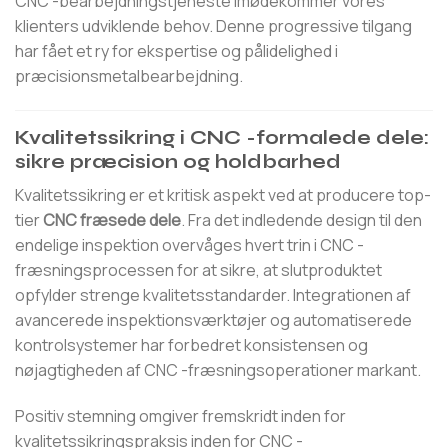
CNC -bearbejdningstjeneste imødekommer vores
klienters udviklende behov. Denne progressive tilgang
har fået et ry for ekspertise og pålidelighed i
præcisionsmetalbearbejdning.
Kvalitetssikring i CNC -formalede dele:
sikre præcision og holdbarhed
Kvalitetssikring er et kritisk aspekt ved at producere top-
tier
CNC fræsede dele
. Fra det indledende design til den
endelige inspektion overvåges hvert trin i CNC -
fræsningsprocessen for at sikre, at slutproduktet
opfylder strenge kvalitetsstandarder. Integrationen af ​​
avancerede inspektionsværktøjer og automatiserede
kontrolsystemer har forbedret konsistensen og
nøjagtigheden af ​​CNC -fræsningsoperationer markant.
Positiv stemning omgiver fremskridt inden for
kvalitetssikringspraksis inden for CNC -