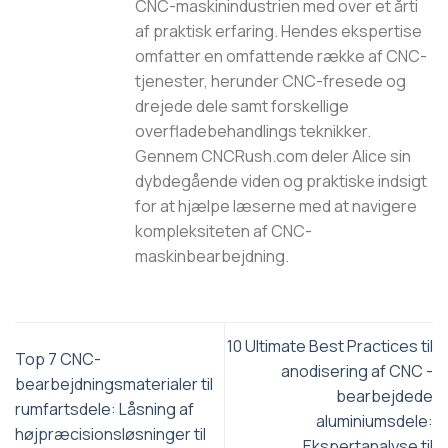
CNC-maskinindustrien med over et årti
af praktisk erfaring. Hendes ekspertise
omfatter en omfattende række af CNC-
tjenester, herunder CNC-fresede og
drejede dele samt forskellige
overfladebehandlings teknikker.
Gennem CNCRush.com deler Alice sin
dybdegående viden og praktiske indsigt
for at hjælpe læserne med at navigere
kompleksiteten af CNC-
maskinbearbejdning.
10 Ultimate Best Practices til
Top 7 CNC-
anodisering af CNC -
bearbejdningsmaterialer til
bearbejdede
rumfartsdele: Låsning af
aluminiumsdele:
højpræcisionsløsninger til
Ekspertanalyse til