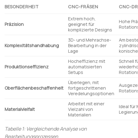
BESONDERHEIT
CNC-FRÄSEN
CNC-DR
Extrem hoch,
Hohe Prä
Präzision
geeignet für
Rotation
komplizierte Designs
3D- und Mehrachse-
Am beste
Komplexitätshandhabung
Bearbeitung in der
zylindri
Lage
konische
Hocheffizienz mit
Schnell f
Produktionseffizienz
automatisierten
wiederh
Setups
Rotatio
Überlegen, mit
Ausgezei
Oberflächenbeschaffenheit
fortgeschrittenen
Rotation
Veredelungsoptionen
Arbeitet mit einer
Ideal für
Materialvielfalt
Vielzahl von
Legieru
Materialien
Tabelle 1: Vergleichende Analyse von
Bearbeitungsprozessen