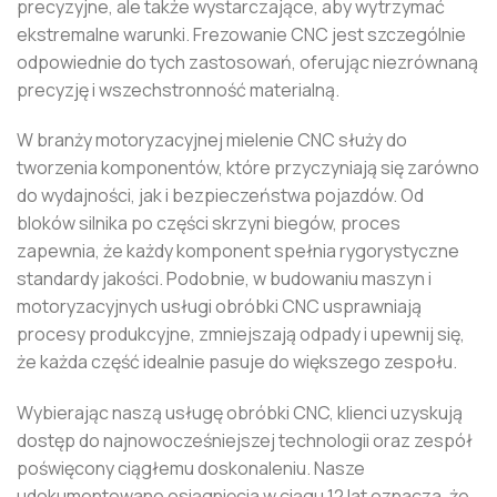
precyzyjne, ale także wystarczające, aby wytrzymać
ekstremalne warunki. Frezowanie CNC jest szczególnie
odpowiednie do tych zastosowań, oferując niezrównaną
precyzję i wszechstronność materialną.
W branży motoryzacyjnej mielenie CNC służy do
tworzenia komponentów, które przyczyniają się zarówno
do wydajności, jak i bezpieczeństwa pojazdów. Od
bloków silnika po części skrzyni biegów, proces
zapewnia, że ​​każdy komponent spełnia rygorystyczne
standardy jakości. Podobnie, w budowaniu maszyn i
motoryzacyjnych usługi obróbki CNC usprawniają
procesy produkcyjne, zmniejszają odpady i upewnij się,
że każda część idealnie pasuje do większego zespołu.
Wybierając naszą usługę obróbki CNC, klienci uzyskują
dostęp do najnowocześniejszej technologii oraz zespół
poświęcony ciągłemu doskonaleniu. Nasze
udokumentowane osiągnięcia w ciągu 12 lat oznacza, że ​​