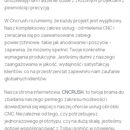
umożliwiają nam radzenie sobie z złożonymi projektami z
pewnością i precyzją.
W Cncrush rozumiemy, że każdy projekt jest wyjątkowy.
Nasz kompleksowy zakres usług - od mielenia CNC i
zwracania się po zaawansowane zabiegi
powierzchniowe, takie jak anodowanie i poszycie -
zapewnia, że ​​możemy spełnić Twoje konkretne
wymagania produkcyjne. Jesteśmy dumni z naszego
zaangażowania w jakość, wydajność i satysfakcję
klientów, co na przestrzeni lat zapewniło nam zaufanie
globalnych klientów.
Nasza strona internetowa,
CNCRUSH
, to twoja brama do
zbadania naszego pełnego zakresu możliwości i
dowiedzenia się więcej o naszej ofercie usług obróbki
CNC. Niezależnie od tego, czy potrzebujesz
jednorazowego prototypu, czy na dużą skalę, jesteśmy
gotowi współpracować z Tobą i pomóc w ożywieniu