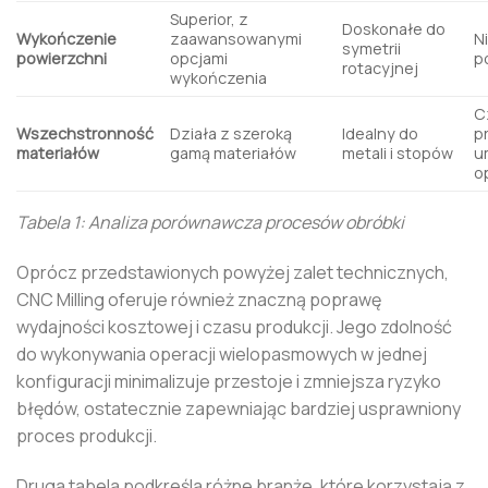
Superior, z
Doskonałe do
Wykończenie
zaawansowanymi
N
symetrii
powierzchni
opcjami
p
rotacyjnej
wykończenia
C
Wszechstronność
Działa z szeroką
Idealny do
p
materiałów
gamą materiałów
metali i stopów
u
o
Tabela 1: Analiza porównawcza procesów obróbki
Oprócz przedstawionych powyżej zalet technicznych,
CNC Milling oferuje również znaczną poprawę
wydajności kosztowej i czasu produkcji. Jego zdolność
do wykonywania operacji wielopasmowych w jednej
konfiguracji minimalizuje przestoje i zmniejsza ryzyko
błędów, ostatecznie zapewniając bardziej usprawniony
proces produkcji.
Druga tabela podkreśla różne branże, które korzystają z