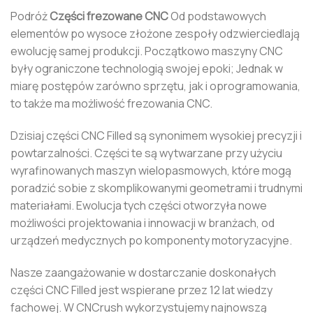
Podróż
Części frezowane CNC
Od podstawowych
elementów po wysoce złożone zespoły odzwierciedlają
ewolucję samej produkcji. Początkowo maszyny CNC
były ograniczone technologią swojej epoki; Jednak w
miarę postępów zarówno sprzętu, jak i oprogramowania,
to także ma możliwość frezowania CNC.
Dzisiaj części CNC Filled są synonimem wysokiej precyzji i
powtarzalności. Części te są wytwarzane przy użyciu
wyrafinowanych maszyn wielopasmowych, które mogą
poradzić sobie z skomplikowanymi geometrami i trudnymi
materiałami. Ewolucja tych części otworzyła nowe
możliwości projektowania i innowacji w branżach, od
urządzeń medycznych po komponenty motoryzacyjne.
Nasze zaangażowanie w dostarczanie doskonałych
części CNC Filled jest wspierane przez 12 lat wiedzy
fachowej. W CNCrush wykorzystujemy najnowszą