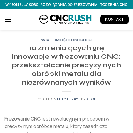
Skip
WYSOKIEJ JAKOŚCI ROZWIĄZANIA DO FREZOWANIA I TOCZENIA CNC
to
content
KONTAKT
WIADOMOŚCI CNCRUSH
10 zmieniających grę
innowacje w frezowaniu CNC:
przekształcanie precyzyjnych
obróbki metalu dla
niezrównanych wyników
POSTED ON
LUTY 17, 2025
BY
ALICE
Frezowanie CNC
jest rewolucyjnym procesem w
precyzyjnym obróbce metalu, który zasadniczo