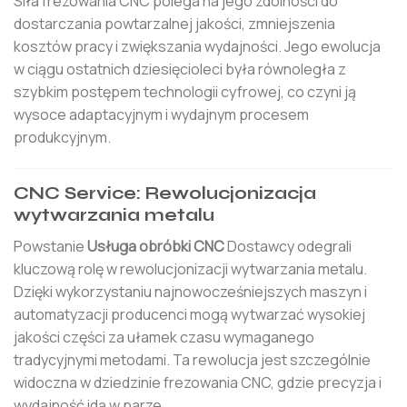
Siła frezowania CNC polega na jego zdolności do
dostarczania powtarzalnej jakości, zmniejszenia
kosztów pracy i zwiększania wydajności. Jego ewolucja
w ciągu ostatnich dziesięcioleci była równoległa z
szybkim postępem technologii cyfrowej, co czyni ją
wysoce adaptacyjnym i wydajnym procesem
produkcyjnym.
CNC Service: Rewolucjonizacja
wytwarzania metalu
Powstanie
Usługa obróbki CNC
Dostawcy odegrali
kluczową rolę w rewolucjonizacji wytwarzania metalu.
Dzięki wykorzystaniu najnowocześniejszych maszyn i
automatyzacji producenci mogą wytwarzać wysokiej
jakości części za ułamek czasu wymaganego
tradycyjnymi metodami. Ta rewolucja jest szczególnie
widoczna w dziedzinie frezowania CNC, gdzie precyzja i
wydajność idą w parze.