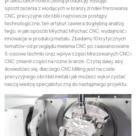
przekształcił nowoczesną produkcję. Rysując
spostrzeżenia z wiodących w branży źródeł frezowania
CNC, precyzyjne obróbki i najnowsze postępy
technologiczne, ten artykuł zawiera dogłębną analizę
tego, w jaki sposób Młychać Młychać CNC, wydajność i
innowacje w produkcji metalu. Zbadamy 10 krytycznych
tematów-od przeglądu mielenia CNC po zaawansowane
5-osiowe techniki oraz wpływ części Mrezowanych CNC i
CNC zmienił części na różne branże. Czytaj dalej, aby
dowiedzieć się, dlaczego CNC Milling jest na czele
precyzyjnego obróbki metali i jak możesz wykorzystać
naszą wiedzę specjalistyczną do następnego projektu.