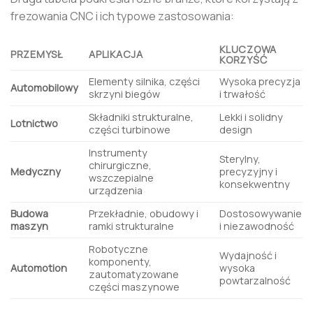
frezowania CNC i ich typowe zastosowania:
KLUCZOWA
PRZEMYSŁ
APLIKACJA
KORZYŚĆ
Elementy silnika, części
Wysoka precyzja
Automobilowy
skrzyni biegów
i trwałość
Składniki strukturalne,
Lekki i solidny
Lotnictwo
części turbinowe
design
Instrumenty
Sterylny,
chirurgiczne,
Medyczny
precyzyjny i
wszczepialne
konsekwentny
urządzenia
Budowa
Przekładnie, obudowy i
Dostosowywanie
maszyn
ramki strukturalne
i niezawodność
Robotyczne
Wydajność i
komponenty,
Automotion
wysoka
zautomatyzowane
powtarzalność
części maszynowe