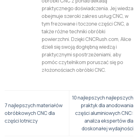
obróbki CNC z ponad dekadą
praktycznego doświadczenia. Jej wiedza
obejmuje szeroki zakres usług CNC, w
tym frezowane i toczone części CNC, a
także różne techniki obróbki
powierzchni. Dzięki CNCRush.com, Alice
dzieli się swoją dogłębną wiedzą i
praktycznymi spostrzeżeniami, aby
pomóc czytelnikom poruszać się po
złożonościach obróbki CNC.
10 najlepszych najlepszych
7 najlepszych materiałów
praktyk dla anodowania
obróbkowych CNC dla
części aluminiowych CNC:
części lotniczy
analiza ekspertów dla
doskonałej wydajności