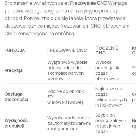
Zrozumienie wyraźnych zalet
Frezowanie CNC
Wymaga
porównawczego spojrzenia na tradycyjne procesy
obróbki. Poniżej znajduje się tabela, która przedstawia
kluczowe różnice między frezowaniem CNC, obracaniem
CNC i konwencjonalną obróbką:
TOCZENIE
K
FUNKCJA
FREZOWANIE CNC
CNC
O
Wyjątkowo wysokie,
Wysoka
odpowiednie do
precyzja dla
Z
Precyzja
skomplikowanych
części
o
wzorów
obrotowych
Najlepsze do
Zdolne do obróbki
Obsługa
części
O
3D i
złożoności
cylindrycznych
p
wielowarstwowej
i stożkowych
Szybki dla
Wysoka wydajność z
Wydajność
powtarzalnych,
N
zautomatyzowanymi
produkcji
rotacyjnych
r
konfiguracjami
zadań